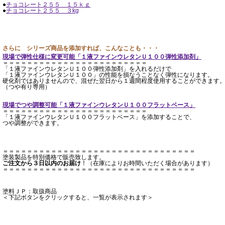
●
チョコレート２５５ １５ｋｇ
●
チョコレート２５５ ３kg
さらに シリーズ商品を添加すれば、こんなことも・・・
現場で弾性仕様に変更可能「１液ファインウレタンＵ１００弾性添加剤」
＝＝＝＝＝＝＝＝＝＝＝＝＝＝＝＝＝＝＝＝＝＝＝＝
「１液ファインウレタンＵ１００弾性添加剤」を入れるだけで
「１液ファインウレタンＵ１００」の性能を損なうことなく弾性になります。
硬化剤ではありませんので、混ぜた翌日から１週間程度使用することができます
（つや有り専用）
現場でつや調整可能「１液ファインウレタンＵ１００フラットベース」
＝＝＝＝＝＝＝＝＝＝＝＝＝＝＝＝＝＝＝＝＝＝＝＝
「１液ファインウレタンＵ１００フラットベース」を添加することで、
つや調整ができます。
＝＝＝＝＝＝＝＝＝＝＝＝＝＝＝＝＝＝＝＝＝＝＝＝＝＝＝＝＝＝＝＝
塗装製品を特別価格で販売致します。
ご注文から３日以内のお届け
！（在庫によりお時間いただく場合があります）
＝＝＝＝＝＝＝＝＝＝＝＝＝＝＝＝＝＝＝＝＝＝＝＝＝＝＝＝＝＝＝＝
塗料ＪＰ：取扱商品
＜下記ボタンをクリックすると、一覧が表示されます＞