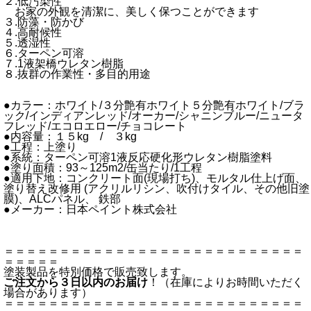
２.低汚染性
お家の外観を清潔に、美しく保つことができます
３.防藻・防かび
４.高耐候性
５.透湿性
６.ターペン可溶
７.1液架橋ウレタン樹脂
８.抜群の作業性・多目的用途
●カラー：ホワイト/３分艶有ホワイト５分艶有ホワイト/ブラ
ック/インディアンレッド/オーカー/シャニンブルー/ニュータ
フレッド/エコロエロー/チョコレート
●内容量：１５kg / ３kg
●工程：上塗り
●系統：ターペン可溶1液反応硬化形ウレタン樹脂塗料
●塗り面積：93～125m2/缶当たり/1工程
●適用下地：コンクリート面(現場打ち)、モルタル仕上げ面、
塗り替え改修用 (アクリルリシン、吹付けタイル、その他旧塗
膜)、ALCパネル、 鉄部
●メーカー：日本ペイント株式会社
＝＝＝＝＝＝＝＝＝＝＝＝＝＝＝＝＝＝＝＝＝＝＝＝＝＝＝
＝＝＝＝＝
塗装製品を特別価格で販売致します。
ご注文から３日以内のお届け
！（在庫によりお時間いただく
場合があります）
＝＝＝＝＝＝＝＝＝＝＝＝＝＝＝＝＝＝＝＝＝＝＝＝＝＝＝