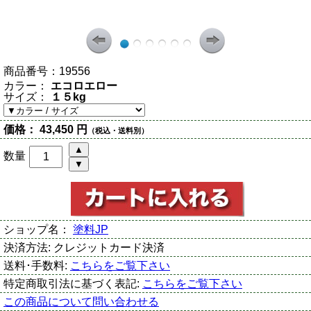
商品番号：
19556
カラー：
エコロエロー
サイズ：
１５kg
価格：
43,450 円
（税込・送料別）
数量
ショップ名：
塗料JP
決済方法:
クレジットカード決済
送料･手数料:
こちらをご覧下さい
特定商取引法に基づく表記:
こちらをご覧下さい
この商品について問い合わせる