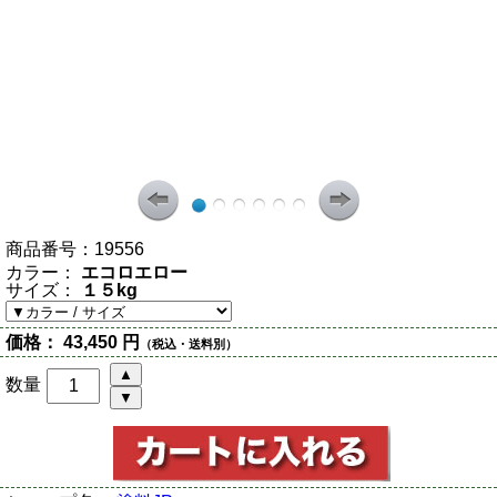
商品番号：
19556
カラー：
エコロエロー
サイズ：
１５kg
価格：
43,450 円
（税込・送料別）
数量