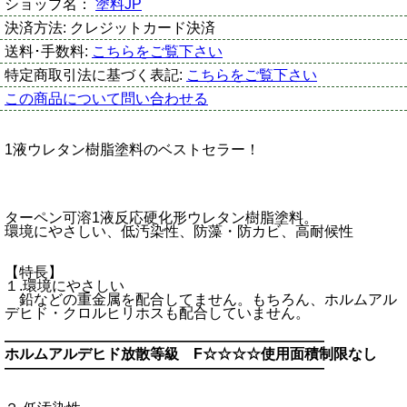
ショップ名：
塗料JP
決済方法:
クレジットカード決済
送料･手数料:
こちらをご覧下さい
特定商取引法に基づく表記:
こちらをご覧下さい
この商品について問い合わせる
1液ウレタン樹脂塗料のベストセラー！
ターペン可溶1液反応硬化形ウレタン樹脂塗料。
環境にやさしい、低汚染性、防藻・防カビ、高耐候性
【特長】
１.環境にやさしい
鉛などの重金属を配合してません。もちろん、ホルムアル
デヒド・クロルヒリホスも配合していません。
――――――――――――――――――――――
ホルムアルデヒド放散等級 F☆☆☆☆使用面積制限なし
――――――――――――――――――――――