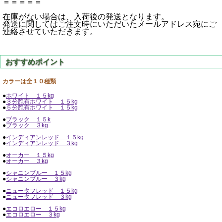
＝＝＝＝＝
在庫がない場合は、入荷後の発送となります。
発送に関してはご注文時にいただいたメールアドレス宛にご
連絡させていただきます。
カラーは全１０種類
●
ホワイト １５kg
●
３分艶有ホワイト １５kg
●
５分艶有ホワイト １５kg
●
ブラック １５k
●
ブラック ３kg
●
インディアンレッド １５kg
●
インディアンレッド ３kg
●
オーカー １５kg
●
オーカー ３kg
●
シャニンブルー １５kg
●
シャニンブルー ３kg
●
ニュータフレッド １５kg
●
ニュータフレッド ３kg
●
エコロエロー １５kg
●
エコロエロー ３kg