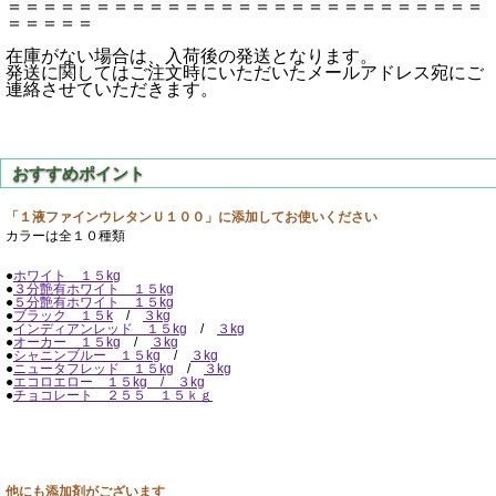
＝＝＝＝＝＝＝＝＝＝＝＝＝＝＝＝＝＝＝＝＝＝＝＝＝＝＝
＝＝＝＝＝
在庫がない場合は、入荷後の発送となります。
発送に関してはご注文時にいただいたメールアドレス宛にご
連絡させていただきます。
「１液ファインウレタンＵ１００」に添加してお使いください
カラーは全１０種類
●
ホワイト １５kg
●
３分艶有ホワイト １５kg
●
５分艶有ホワイト １５kg
●
ブラック １５k
/
３kg
●
インディアンレッド １５kg
/
３kg
●
オーカー １５kg
/
３kg
●
シャニンブルー １５kg
/
３kg
●
ニュータフレッド １５kg
/
３kg
●
エコロエロー １５kg /
３kg
●
チョコレート ２５５ １５ｋｇ
他にも添加剤がございます