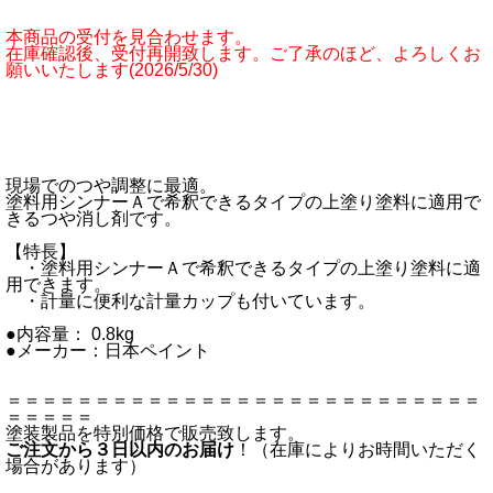
本商品の受付を見合わせます。
在庫確認後、受付再開致します。ご了承のほど、よろしくお
願いいたします(2026/5/30)
現場でのつや調整に最適。
塗料用シンナーＡで希釈できるタイプの上塗り塗料に適用で
きるつや消し剤です。
【特長】
・塗料用シンナーＡで希釈できるタイプの上塗り塗料に適
用できます。
・計量に便利な計量カップも付いています。
●内容量： 0.8kg
●メーカー：日本ペイント
＝＝＝＝＝＝＝＝＝＝＝＝＝＝＝＝＝＝＝＝＝＝＝＝＝＝＝
＝＝＝＝＝
塗装製品を特別価格で販売致します。
ご注文から３日以内のお届け
！（在庫によりお時間いただく
場合があります）