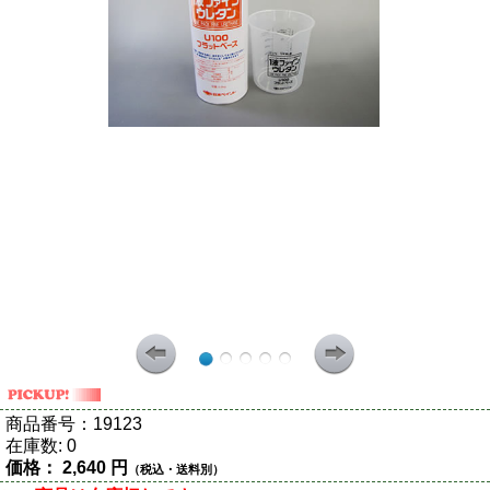
商品番号：
19123
在庫数:
0
価格：
2,640 円
（税込・送料別）