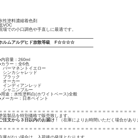
水性塗料濃縮着色剤
低VOC
現場での小口調色や手直しに最適です。
――――――――――――――――――――――
ホルムアルデヒド放散等級 F☆☆☆☆
――――――――――――――――――――――
●内容量：260ml
●カラー：全6色
パーマネントイエロー
シンカシャレッド
ブラック
オーカー
インディアンレッド
シャニンブルー
●用途：水性塗料白(ホワイトベース)全般
●メーカー：日本ペイント
＝＝＝＝＝＝＝＝＝＝＝＝＝＝＝＝＝＝＝＝＝＝＝＝＝＝＝＝＝＝＝＝
塗装製品を特別価格で販売致します。
ご注文から３日以内のお届け
！（在庫によりお時間いただく場合があり
＝＝＝＝＝＝＝＝＝＝＝＝＝＝＝＝＝＝＝＝＝＝＝＝＝＝＝＝＝＝＝＝
在庫がない場合は、入荷後の発送となります。