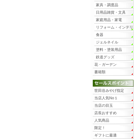
家具・調度品
日用品雑貨・文具
家庭用品・家電
リフォーム・インテリ
ア
食器
ジェルネイル
塗料・塗装用品
鉄道グッズ
花・ガーデン
書籍類
世田谷みやげ指定
当店人気No１
当店の目玉
店長おすすめ
人気商品
限定！
ギフトに最適