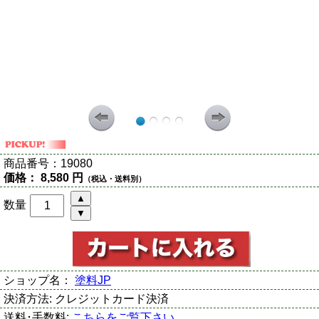
商品番号：
19080
価格：
8,580 円
（税込・送料別）
数量
ショップ名：
塗料JP
決済方法:
クレジットカード決済
送料･手数料:
こちらをご覧下さい