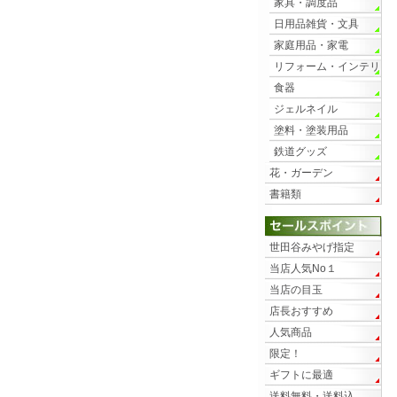
家具・調度品
日用品雑貨・文具
家庭用品・家電
リフォーム・インテリ
ア
食器
ジェルネイル
塗料・塗装用品
鉄道グッズ
花・ガーデン
書籍類
世田谷みやげ指定
当店人気No１
当店の目玉
店長おすすめ
人気商品
限定！
ギフトに最適
送料無料・送料込