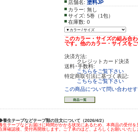
店舗名:
塗料JP
カラー:
無し
サイズ:
5巻（1包）
在庫数:
0
このカラー・サイズの組み合わ
です。他のカラー・サイズをご
決済方法:
クレジットカード決済
送料･手数料:
こちらをご覧下さい
特定商取引法に基づく表記:
こちらをご覧下さい
この商品について問い合わせす
◆養生テープなどテープ類の注文について（2026/4/2）
養生テープなどお届けに時間がかかる状況にあるため、本商品の受付を
在庫確認後、受付再開致します。ご了承のほど、よろしくお願いいたし