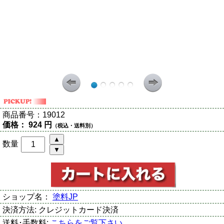
商品番号：
19012
価格：
924 円
（税込・送料別）
数量
ショップ名：
塗料JP
決済方法:
クレジットカード決済
送料･手数料:
こちらをご覧下さい