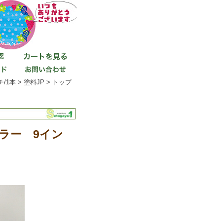
/1本 >
塗料JP
>
トップ
ラー 9イン