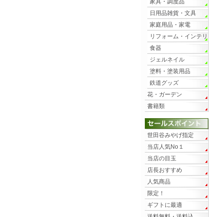
家具・調度品
日用品雑貨・文具
家庭用品・家電
リフォーム・インテリ
ア
食器
ジェルネイル
塗料・塗装用品
鉄道グッズ
花・ガーデン
書籍類
世田谷みやげ指定
当店人気No１
当店の目玉
店長おすすめ
人気商品
限定！
ギフトに最適
送料無料・送料込