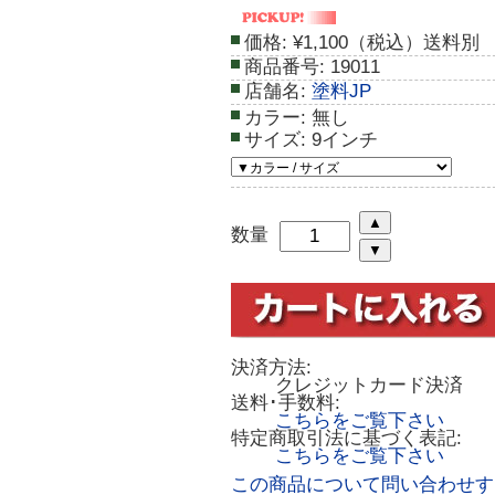
価格:
¥1,100（税込）送料別
商品番号:
19011
店舗名:
塗料JP
カラー:
無し
サイズ:
9インチ
数量
決済方法:
クレジットカード決済
送料･手数料:
こちらをご覧下さい
特定商取引法に基づく表記:
こちらをご覧下さい
この商品について問い合わせす