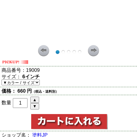
商品番号：
19009
サイズ：
6インチ
価格：
660 円
（税込・送料別）
数量
ショップ名：
塗料JP