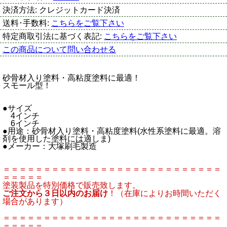
決済方法:
クレジットカード決済
送料･手数料:
こちらをご覧下さい
特定商取引法に基づく表記:
こちらをご覧下さい
この商品について問い合わせる
砂骨材入り塗料・高粘度塗料に最適！
スモール型！
●サイズ
4インチ
6インチ
●用途：砂骨材入り塗料・高粘度塗料(水性系塗料に最適。溶
剤を使用した塗料には適しま)
●メーカー：大塚刷毛製造
＝＝＝＝＝＝＝＝＝＝＝＝＝＝＝＝＝＝＝＝＝＝＝＝＝＝＝
＝＝＝＝＝
塗装製品を特別価格で販売致します。
ご注文から３日以内のお届け
！（在庫によりお時間いただく
場合があります）
＝＝＝＝＝＝＝＝＝＝＝＝＝＝＝＝＝＝＝＝＝＝＝＝＝＝＝
＝＝＝＝＝