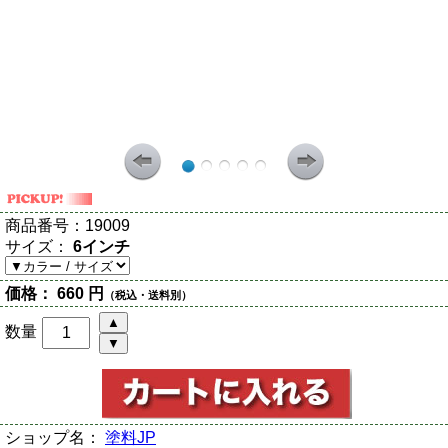
商品番号：
19009
サイズ：
6インチ
価格：
660 円
（税込・送料別）
数量
ショップ名：
塗料JP