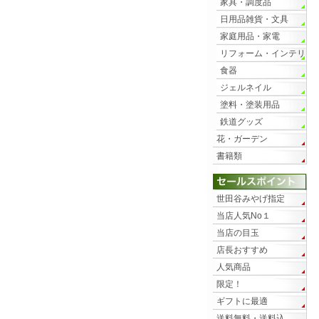
家具・調度品
日用品雑貨・文具
家庭用品・家電
リフォーム・インテリ
ア
食器
ジェルネイル
塗料・塗装用品
鉄道グッズ
花・ガーデン
書籍類
世田谷みやげ指定
当店人気No１
当店の目玉
店長おすすめ
人気商品
限定！
ギフトに最適
送料無料・送料込