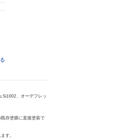
る
i1002、オーデフレッ
の既存塗膜に直接塗装で
れます。