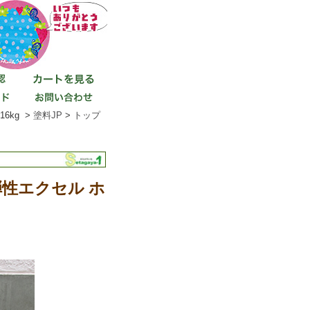
6kg >
塗料JP
>
トップ
弾性エクセル ホ