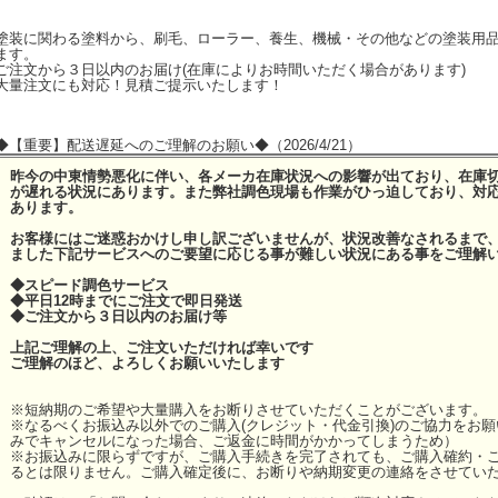
塗装に関わる塗料から、刷毛、ローラー、養生、機械・その他などの塗装用
ます。
ご注文から３日以内のお届け(在庫によりお時間いただく場合があります)
大量注文にも対応！見積ご提示いたします！
◆【重要】配送遅延へのご理解のお願い◆（2026/4/21）
昨今の中東情勢悪化に伴い、各メーカ在庫状況への影響が出ており、在庫
が遅れる状況にあります。また弊社調色現場も作業がひっ迫しており、対
あります。
お客様にはご迷惑おかけし申し訳ございませんが、状況改善なされるまで
ました下記サービスへのご要望に応じる事が難しい状況にある事をご理解
◆スピード調色サービス
◆平日12時までにご注文で即日発送
◆ご注文から３日以内のお届け等
上記ご理解の上、ご注文いただければ幸いです
ご理解のほど、よろしくお願いいたします
※短納期のご希望や大量購入をお断りさせていただくことがございます。
※なるべくお振込み以外でのご購入(クレジット・代金引換)のご協力をお
みでキャンセルになった場合、ご返金に時間がかかってしまうため）
※お振込みに限らずですが、ご購入手続きを完了されても、ご購入確約・
るとは限りません。ご購入確定後に、お断りや納期変更の連絡をさせてい