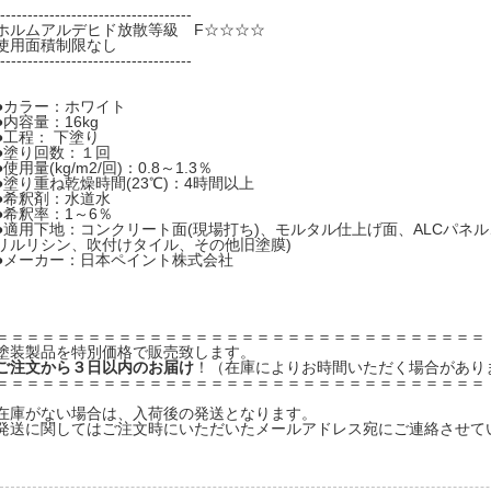
-----------------------------------
ホルムアルデヒド放散等級 F☆☆☆☆
使用面積制限なし
-----------------------------------
●カラー：ホワイト
●内容量：16kg
●工程： 下塗り
●塗り回数：１回
●使用量(kg/m2/回)：0.8～1.3％
●塗り重ね乾燥時間(23℃)：4時間以上
●希釈剤：水道水
●希釈率：1～6％
●適用下地：コンクリート面(現場打ち)、モルタル仕上げ面、ALCパネル
リルリシン、吹付けタイル、その他旧塗膜)
●メーカー：日本ペイント株式会社
＝＝＝＝＝＝＝＝＝＝＝＝＝＝＝＝＝＝＝＝＝＝＝＝＝＝＝＝＝＝＝＝
塗装製品を特別価格で販売致します。
ご注文から３日以内のお届け
！（在庫によりお時間いただく場合があり
＝＝＝＝＝＝＝＝＝＝＝＝＝＝＝＝＝＝＝＝＝＝＝＝＝＝＝＝＝＝＝＝
在庫がない場合は、入荷後の発送となります。
発送に関してはご注文時にいただいたメールアドレス宛にご連絡させて