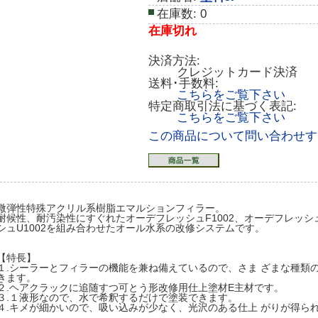
在庫数:
0
在庫切れ
決済方法:
クレジットカード決済
送料･手数料:
こちらをご覧下さい
特定商取引法に基づく表記:
こちらをご覧下さい
この商品について問い合わせす
微弾性特殊アクリル系樹脂エマルションフィラー。
耐候性、耐汚染性にすぐれたオーデフレッシュF1002、オーデフレッシュS
シュU1002を組み合わせたオール水系の改修システムです。
【特長】
１.シーラーとフィラーの機能を兼ね備えているので、さま ざまな種類
きます。
２.ヘアクラックに追随すつ可とう形改修用仕上塗材E主材です。
３.１液形なので、水で希釈するだけで塗装できます。
４.キメが細かいので、吸い込みが少なく、光沢のある仕上 がりが得ら