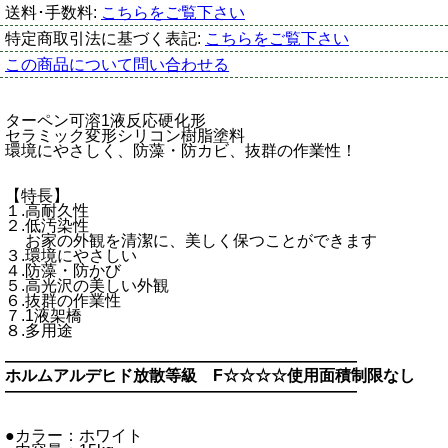
送料･手数料:
こちらをご覧下さい
特定商取引法に基づく表記:
こちらをご覧下さい
この商品について問い合わせる
ターペン可溶1液反応硬化形
セラミック変形シリコン樹脂塗料
環境にやさしく、防藻・防カビ、抜群の作業性！
【特長】
１.高耐久性
２.低汚染性
お家の外観を清潔に、美しく保つことができます
３.環境にやさしい
４.防藻・防かび
５.高光沢の美しい外観
６.抜群の作業性
７.1液架橋
８.多用途
――――――――――――――――――――――
ホルムアルデヒド放散等級 F☆☆☆☆使用面積制限なし
――――――――――――――――――――――
●カラー：ホワイト