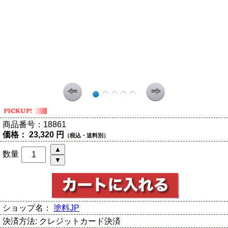
商品番号：
18861
価格：
23,320 円
（税込・送料別）
数量
ショップ名：
塗料JP
決済方法:
クレジットカード決済