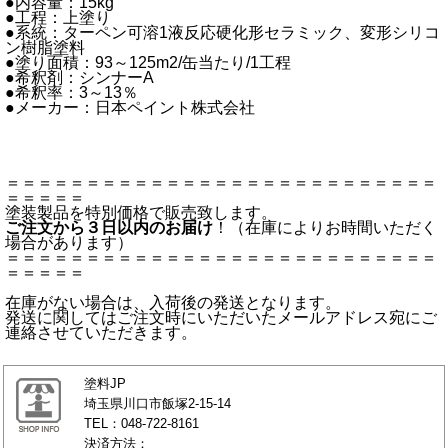
●内容量：15kg
●工程：上塗り
●系統：ターペン可溶1液反応硬化形セラミック、変形シリコ
ン樹脂塗料
●塗り面積：93～125m2/缶当たり/1工程
●希釈剤：シンナーA
●希釈率：3～13％
●メーカー：日本ペイント株式会社
＝＝＝＝＝＝＝＝＝＝＝＝＝＝＝＝＝＝＝＝＝＝＝＝＝＝＝
＝＝＝＝＝
塗装製品を特別価格で販売致します。
ご注文から３日以内のお届け
！（在庫によりお時間いただく
場合があります）
＝＝＝＝＝＝＝＝＝＝＝＝＝＝＝＝＝＝＝＝＝＝＝＝＝＝＝
＝＝＝＝＝
在庫がない場合は、入荷後の発送となります。
発送に関してはご注文時にいただいたメールアドレス宛にご
連絡させていただきます。
塗料JP
埼玉県川口市飯塚2-15-14
TEL：048-722-8161
決済方法：