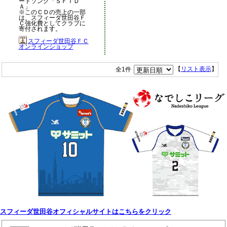
ートソング「ＳＦＩＤ
Ａ」
※このＣＤの売上の一部
は、スフィーダ世田谷Ｆ
Ｃ強化費としてクラブに
寄付されます。
スフィーダ世田谷ＦＣ
オンラインショップ
全1件
【
リスト表示
】
スフィーダ世田谷オフィシャルサイトはこちらをクリック