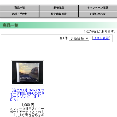
商品一覧
新着商品
キャンペーン商品
送料・手数料
特定商取引法
お問い合わせ
1点の商品があります。
全1件
【
リスト表示
】
【音楽/CD】3-4-3/スフ
ィーダ世田谷FC公式サ
ポートソング「ＳＦＩ
ＤＡ」
1,000 円
スフィーダ世田谷ＦＣサ
ポートアーティストの３
－４－３が歌う公式サポ