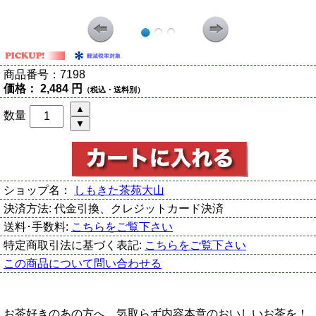
商品番号：
7198
価格：
2,484 円
（税込・送料別）
数量
ショップ名：
しもきた茶苑大山
決済方法:
代金引換、クレジットカード決済
送料･手数料:
こちらをご覧下さい
特定商取引法に基づく表記:
こちらをご覧下さい
この商品について問い合わせる
お茶好きのあの方へ、気取らず内容本意のおいしいお茶を！