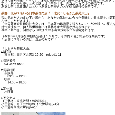
された静岡県産100％です。深蒸し茶特有の濃く鮮やかな緑色の水色と味の濃さに
加え、爽やかな香りとのど越しは「茶師十段」の当店ならではの特徴です。
深蒸し茶は飲み飽きたという深蒸し茶好きのお客様も納得のお茶です。
茶師十段が２名いる日本茶専門店『下北沢：しもきた茶苑大山』
舌の肥えた方の多い下北沢から、あなたの気持ちに合った美味しい日本茶をご提
させていただきます。
「全国茶審査技術競技大会」は、日本茶の鑑識眼を競うもので、50年以上の歴史
持つ競技会で、個人戦優勝者には農林水産大臣賞が授与されます。
基準に基づき、初段から10段までの茶審査技術段位が認定されます。
（令和3年1月現在10段認定者は１５名で、その内２名が弊店の従業員です）
１店舗に２名いるのは、当店のみです！
『しもきた茶苑大山』
□所在地
東京都世田谷区北沢3-19-20 reload1-11
□電話番号
03-3466-5588
□営業時間
茶販売
09:00～19:00
喫茶
14:00～18:00
□定休日
水曜日
□アクセス
（下北沢～東北沢間：線路跡地）
小田急線、京王井の頭線 下北沢駅徒歩4分
小田急線東北沢駅徒歩4分