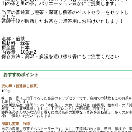
山の茶と里の茶。バリエーション豊かにご提案します。
当店の普通蒸し煎茶・深蒸し煎茶のベストセラーをセットし
ました。
茶師十段が吟撰したお茶をご贈答用にお届けいたします！
名称：煎茶
原材料：緑茶
原産国：日本
内容量：100g×2
保存方法：高温・多湿を避け移り香にもご注意ください
沢の輝（普通蒸し煎茶）
100g
味、色、香り三拍子そろった当店のトップセラーです。店頭での試飲もこのお茶
お出ししています。
安倍川流域産（静岡市）の「本山茶」、大井川上流域産（静岡県川根本町）の「
根茶」と「鹿児島茶」を1：1：1でブレンドした普通蒸し煎茶です。
静岡茶のさわやかな渋味と香りに鹿児島茶の濃厚なうまみを兼ね備え、多くのお
様にご満足いただいております。
深蒸し煎茶 竹印
当店の深蒸し煎茶でベストセラーです。大井川下流域の牧ノ原、島田、藤枝で生