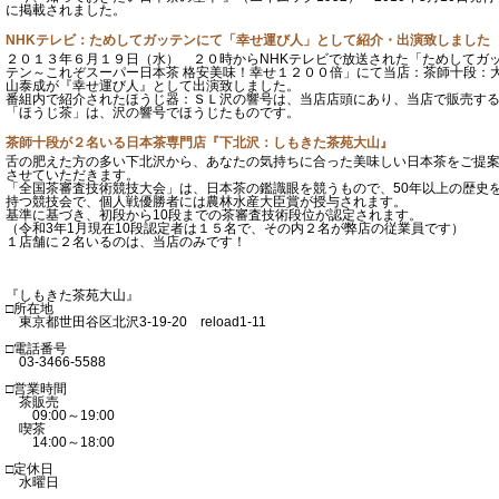
に掲載されました。
NHKテレビ：ためしてガッテンにて「幸せ運び人」として紹介・出演致しました
２０１３年６月１９日（水） ２０時からNHKテレビで放送された「ためしてガ
テン～これぞスーパー日本茶 格安美味！幸せ１２００倍」にて当店：茶師十段：
山泰成が『幸せ運び人』として出演致しました。
番組内で紹介されたほうじ器：ＳＬ沢の響号は、当店店頭にあり、当店で販売す
「ほうじ茶」は、沢の響号でほうじたものです。
茶師十段が２名いる日本茶専門店『下北沢：しもきた茶苑大山』
舌の肥えた方の多い下北沢から、あなたの気持ちに合った美味しい日本茶をご提
させていただきます。
「全国茶審査技術競技大会」は、日本茶の鑑識眼を競うもので、50年以上の歴史
持つ競技会で、個人戦優勝者には農林水産大臣賞が授与されます。
基準に基づき、初段から10段までの茶審査技術段位が認定されます。
（令和3年1月現在10段認定者は１５名で、その内２名が弊店の従業員です）
１店舗に２名いるのは、当店のみです！
『しもきた茶苑大山』
□所在地
東京都世田谷区北沢3-19-20 reload1-11
□電話番号
03-3466-5588
□営業時間
茶販売
09:00～19:00
喫茶
14:00～18:00
□定休日
水曜日