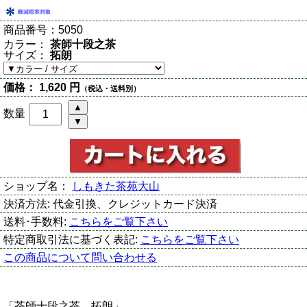
商品番号：
5050
カラー：
茶師十段之茶
サイズ：
拓朗
価格：
1,620 円
（税込・送料別）
数量
ショップ名：
しもきた茶苑大山
決済方法:
代金引換、クレジットカード決済
送料･手数料:
こちらをご覧下さい
特定商取引法に基づく表記:
こちらをご覧下さい
この商品について問い合わせる
「茶師十段之茶 拓朗」