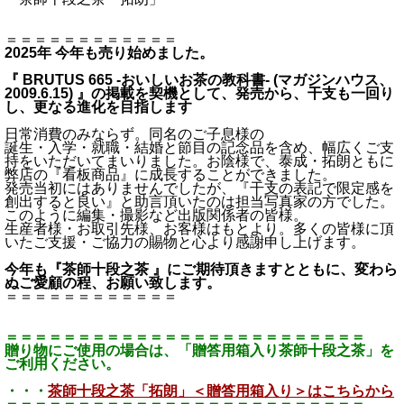
＝＝＝＝＝＝＝＝＝＝＝＝
2025年 今年も売り始めました。
『 BRUTUS 665 -おいしいお茶の教科書- (マガジンハウス、
2009.6.15) 』の掲載を契機として、発売から、干支も一回り
し、更なる進化を目指します
日常消費のみならず。同名のご子息様の
誕生・入学・就職・結婚と節目の記念品を含め、幅広くご支
持をいただいてまいりました。お陰様で、泰成・拓朗ともに
弊店の『看板商品』に成長することができました。
発売当初にはありませんでしたが、『干支の表記で限定感を
創出すると良い』と助言頂いたのは担当写真家の方でした。
このように編集・撮影など出版関係者の皆様。
生産者様・お取引先様、お客様はもとより。多くの皆様に頂
いたご支援・ご協力の賜物と心より感謝申し上げます。
今年も『茶師十段之茶 』にご期待頂きますとともに、変わら
ぬご愛顧の程、お願い致します。
＝＝＝＝＝＝＝＝＝＝＝＝
＝＝＝＝＝＝＝＝＝＝＝＝＝＝＝＝＝＝＝＝＝＝＝＝＝
贈り物にご使用の場合は、「贈答用箱入り茶師十段之茶」を
ご利用ください。
・・・
茶師十段之茶「拓朗」＜贈答用箱入り＞はこちらから