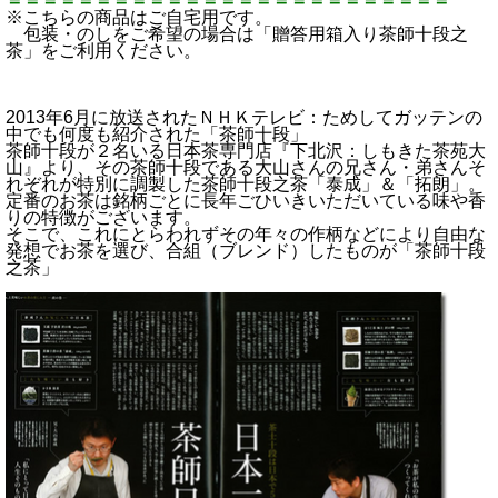
＝＝＝＝＝＝＝＝＝＝＝＝＝＝＝＝＝＝＝＝＝＝＝＝＝
※こちらの商品はご自宅用です。
包装・のしをご希望の場合は「贈答用箱入り茶師十段之
茶」をご利用ください。
2013年6月に放送されたＮＨＫテレビ：ためしてガッテンの
中でも何度も紹介された「茶師十段」
茶師十段が２名いる日本茶専門店『下北沢：しもきた茶苑大
山』より、その茶師十段である大山さんの兄さん・弟さんそ
れぞれが特別に調製した茶師十段之茶「泰成」＆「拓朗」。
定番のお茶は銘柄ごとに長年ごひいきいただいている味や香
りの特徴がございます。
そこで、これにとらわれずその年々の作柄などにより自由な
発想でお茶を選び、合組（ブレンド）したものが「茶師十段
之茶」