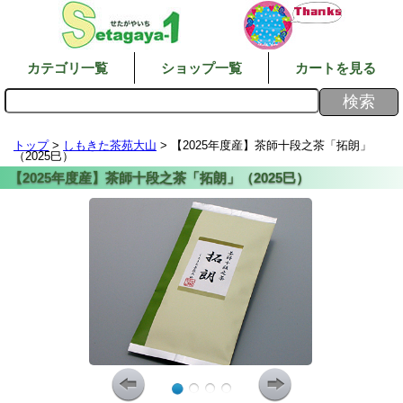
カテゴリ一覧
ショップ一覧
カートを見る
トップ
>
しもきた茶苑大山
> 【2025年度産】茶師十段之茶「拓朗」
（2025巳）