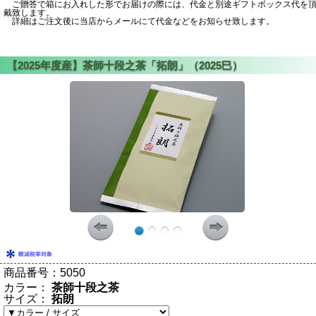
ご贈答で箱にお入れした形でお届けの際には、代金と別途ギフトボックス代を
戴致します。
詳細はご注文後に当店からメールにて代金などをお知らせ致します。
商品番号：
5050
カラー：
茶師十段之茶
サイズ：
拓朗