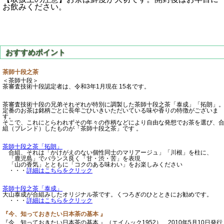
お飲みください。
茶師十段之茶
＜茶師十段＞
茶審査技術十段認定者は、令和3年1月現在 15名です。
茶審査技術十段の兄弟それぞれが特別に調製した茶師十段之茶「泰成」「拓朗」
定番のお茶は銘柄ごとに長年ごひいきいただいている味や香りの特徴がございま
す。
そこで、これにとらわれずその年々の作柄などにより自由な発想でお茶を選び、
組（ブレンド）したものが「茶師十段之茶」です 。
茶師十段之茶「拓朗」
合組、それは「かけがえのない個性同士のマリアージュ」「川根」を柱に、
「鹿児島」でバランス良く「甘・渋・苦」を表現
「山の香気」とともに「コクのある味わい」をお楽しみください
・・・
詳細はこちらをクリック
茶師十段之茶「泰成」
大山泰成が合組みしたオリジナル茶です。くつろぎのひとときにお勧めです。
・・・
詳細はこちらをクリック
『今、知っておきたい日本茶の基本 』
『今、知っておきたい日本茶の基本 』（エイムック1952） 2010年5月10日発行