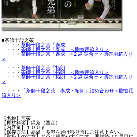
■茶師十段之茶
・・・
茶師十段之茶「泰成」
・・・
茶師十段之茶「泰成」＜贈答用箱入り＞
・・・
茶師十段之茶「泰成」×２袋 詰合せ＜贈答用箱入り
＞
・・・
茶師十段之茶「拓朗」
・・・
茶師十段之茶「拓朗」＜贈答用箱入り＞
・・・
茶師十段之茶「拓朗」×２袋 詰合せ＜贈答用箱入り
＞
・・・
「茶師十段之茶 泰成・拓朗」詰め合わせ＜贈答用
箱入り＞
【名称】煎茶
【原材料名】緑茶（国産）
【内容量】１００ｇ
【保存方法】高温・多湿を避け移り香にご注意下さい。
【取扱上の注意】お茶は鮮度が大切です。開封後はお早目に