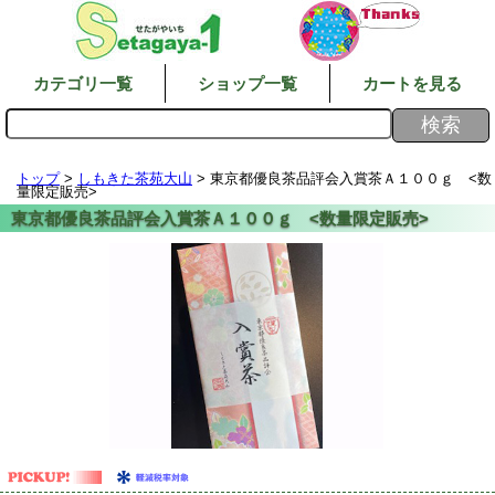
カテゴリ一覧
ショップ一覧
カートを見る
トップ
>
しもきた茶苑大山
> 東京都優良茶品評会入賞茶Ａ１００ｇ <数
量限定販売>