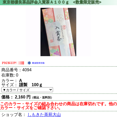
商品番号：
4094
在庫数:
0
カラー：
A
サイズ：
謹製 100ｇ
価格：
2,160 円
（税込・送料別）
このカラー・サイズの組み合わせの商品は在庫切れです。他の
カラー・サイズをご確認下さい。
ショップ名：
しもきた茶苑大山