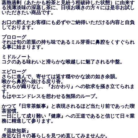
蒸熱過剰（あたかも粉茶と見紛う程破砕した状態）に由来す
る浅薄淡味の深蒸し茶に、日頃お嘆きの方々には是非お試し
いただきたい商品です。
お口の肥えたお客様にも必ずやご納得いただける内容と自負
しております。
プロローグ
それは旬の若葉の持ち味であるミル芽香に鼻腔をくすぐられ
る事に始まります。
ミドルノート
コクのある味わいと滑らかな喉越しに魅了される中盤。
エピローグ
さらに進んで、寄せては返す穏やかな波の如き余韻。
喉から鼻腔へ抜ける戻り香。
それらが織りなし、『おかわり』への欲求を掻き立てられま
す。
もはやエンドレスを想わせる無限のループ。
かつて『日常茶飯事』と表現されるほど当たり前であった喫
茶習慣。
一日にして成り難い『健康』への王道であると信じて日々業
務に精進して参ります。
『温故知新』
身近な日々の暮らしを見つめ直してみませんか。