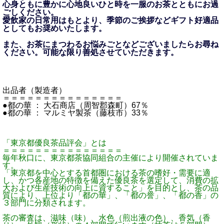
心身ともに豊かに心地良いひと時を一服のお茶とともにお過
ごしください。
愛飲家の日常用はもとより、季節のご挨拶などギフト好適品
としてもお奨めいたします。
また、お茶にまつわるお悩みごとなどございましたらお尋ね
ください。可能な限り善処させていただきます。
出品者（製造者）
＝＝＝＝＝＝＝＝＝＝＝＝＝＝＝
●都の華 ： 大石商店（周智郡森町）67％
●都の華 ： マルミヤ製茶（藤枝市）33％
「東京都優良茶品評会」とは
＝＝＝＝＝＝＝＝＝＝＝＝＝＝＝
毎年秋口に、東京都茶協同組合の主催により開催されていま
す。
「東京都を中心とする首都圏における茶の嗜好・需要に適
し、かつ各産地の特徴を備えた優良茶を選定して、消費の拡
大および生産技術の向上に資すること」を目的とし、茶の品
質により、上位より「都の華」、「都の誉」、「都の香」の
３部門に分類されます。
茶の審査は、滋味（味）、水色（煎出液の色）、香気（香