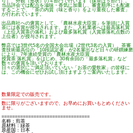
り）、外観（形状）の４部門で行います（抹茶は５部門）。
当品評会では配点を滋味・香気に加重し、審査順序にも配慮
することで、「茶の内質（味と香り）をより重視した審査」
が行われています。
出品商社への褒賞として、「農林水産大臣賞」を筆頭に入賞
茶には各賞が授与されます。また、入札業者へは最高落札賞
（上位入賞茶の落札）および最多落札賞（入賞茶落札点数の
上位者）が授与されます。
弊店では3世代5名の全国大会出場（2世代3名の入賞）、茶審
査技術最高位の「10段認定者」が2名輩出など日々の研鑚練磨
により、7年連続受賞の「農林水産大臣賞
授賞茶 落札賞」をはじめ、30有余回の「最多落札賞」など
数々の褒賞を頂いております。
日々の選択にご満足頂いていない「お茶の愛飲家」の皆様に
は、この機会にぜひお試し頂けますようご案内いたします。
数量限定での販売です。
---------------------------------
数に限りがございますので、お早めにお買いもとめください
ませ。
=================================
名称：煎茶
原材料：緑茶
原産国：日本