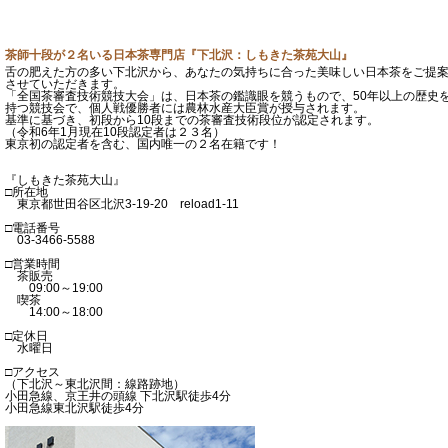
茶師十段が２名いる日本茶専門店『下北沢：しもきた茶苑大山』
舌の肥えた方の多い下北沢から、あなたの気持ちに合った美味しい日本茶をご提
させていただきます。
「全国茶審査技術競技大会」は、日本茶の鑑識眼を競うもので、50年以上の歴史
持つ競技会で、個人戦優勝者には農林水産大臣賞が授与されます。
基準に基づき、初段から10段までの茶審査技術段位が認定されます。
（令和6年1月現在10段認定者は２３名）
東京初の認定者を含む、国内唯一の２名在籍です！
『しもきた茶苑大山』
□所在地
東京都世田谷区北沢3-19-20 reload1-11
□電話番号
03-3466-5588
□営業時間
茶販売
09:00～19:00
喫茶
14:00～18:00
□定休日
水曜日
□アクセス
（下北沢～東北沢間：線路跡地）
小田急線、京王井の頭線 下北沢駅徒歩4分
小田急線東北沢駅徒歩4分