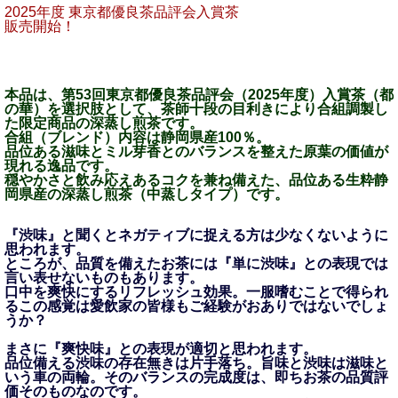
2025年度 東京都優良茶品評会入賞茶
販売開始！
本品は、第53回東京都優良茶品評会（2025年度）入賞茶（都
の華）を選択肢として、茶師十段の目利きにより合組調製し
た限定商品の深蒸し煎茶です。
合組（ブレンド）内容は静岡県産100％。
品位ある滋味とミル芽香とのバランスを整えた原葉の価値が
現れる逸品です。
穏やかさと飲み応えあるコクを兼ね備えた、品位ある生粋静
岡県産の深蒸し煎茶（中蒸しタイプ）です。
『渋味』と聞くとネガティブに捉える方は少なくないように
思われます。
ところが、品質を備えたお茶には『単に渋味』との表現では
言い表せないものもあります。
口中を爽快にするリフレッシュ効果。一服嗜むことで得られ
るこの感覚は愛飲家の皆様もご経験がおありではないでしょ
うか？
まさに『爽快味』との表現が適切と思われます。
品位備える渋味の存在無きは片手落ち。旨味と渋味は滋味と
いう車の両輪。そのバランスの完成度は、即ちお茶の品質評
価そのものなのです。