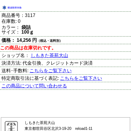
商品番号：
3117
在庫数:
0
カラー：
袋詰
サイズ：
100ｇ
価格：
14,256 円
（税込・送料別）
この商品は在庫切れです。
ショップ名：
しもきた茶苑大山
決済方法:
代金引換、クレジットカード決済
送料･手数料:
こちらをご覧下さい
特定商取引法に基づく表記:
こちらをご覧下さい
この商品について問い合わせる
しもきた茶苑大山
東京都世田谷区北沢3-19-20 reload1-11