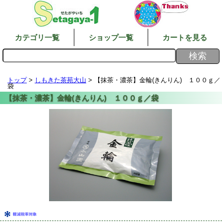
カテゴリ一覧
ショップ一覧
カートを見る
トップ
>
しもきた茶苑大山
> 【抹茶・濃茶】金輪(きんりん) １００ｇ／
袋