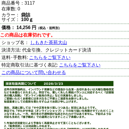
商品番号：
3117
在庫数:
0
カラー：
袋詰
サイズ：
100ｇ
価格：
14,256 円
（税込・送料別）
この商品は在庫切れです。
ショップ名：
しもきた茶苑大山
決済方法:
代金引換、クレジットカード決済
送料･手数料:
こちらをご覧下さい
特定商取引法に基づく表記:
こちらをご覧下さい
この商品について問い合わせる