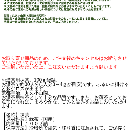
お取り寄せ商品のため、ご注文後のキャンセルはお断りさせ
ていただいております。
ご理解いただいた上、ご注文いただけますよう願います
お濃茶用抹茶。100ｇ袋詰。
お濃茶で約30人分(1人分3～4ｇが目安)です。ふるいに掛ける
と多少ロスが出ます。
京都宇治、丸久小山園。
お濃茶用抹茶として十分な品質です。また、お薄茶としてお
点てになれば、まろやかな、甘みと旨みをお楽しみいただけ
ます。
【名称】抹茶
【原材料名】緑茶（国産）
【内容量】１００ｇ詰
【保存方法】冷暗所で湿気・移り香に注意されて、ご保存く