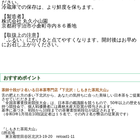
ださい。
冷蔵庫での保存は、より鮮度を保ちます。
【製造者】
株式会社 丸久小山園
京都府宇治市小倉町寺内８６番地
【取扱上の注意】
「ふるい」にかけると点てやすくなります。開封後はお早め
にお召し上がりください。
茶師十段が２名いる日本茶専門店『下北沢：しもきた茶苑大山』
舌の肥えた方の多い下北沢から、あなたの気持ちに合った美味しい日本茶をご提
させていただきます。
「全国茶審査技術競技大会」は、日本茶の鑑識眼を競うもので、50年以上の歴史
持つ競技会で、個人戦優勝者には農林水産大臣賞が授与されます。
基準に基づき、初段から10段までの茶審査技術段位が認定されます。
（令和3年1月現在10段認定者は１５名で、その内２名が弊店の従業員です）
『しもきた茶苑大山』
□所在地
東京都世田谷区北沢3-19-20 reload1-11