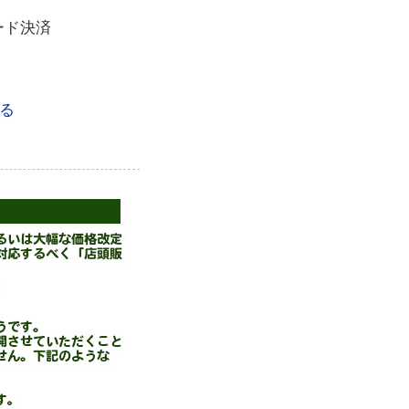
ード決済
る