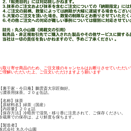
お取り寄せ商品のため、ご注文後のキャンセルはお断りさせていただい
ご理解いただいた上、ご注文いただけますよう願います
【裏千家・今日庵】鵬雲斎大宗匠御好。
お濃茶用抹茶。２０ｇ缶詰。
【名称】抹茶
【原材料名】緑茶（国産）
【内容量】２０ｇ詰
【保存方法】冷暗所で湿気・移り香に注意されて、ご保存ください。
冷蔵庫での保存は、より鮮度を保ちます。
【製造者】
株式会社 丸久小山園