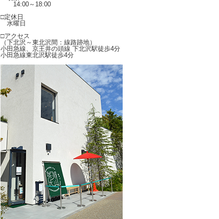
14:00～18:00
□定休日
水曜日
□アクセス
（下北沢～東北沢間：線路跡地）
小田急線、京王井の頭線 下北沢駅徒歩4分
小田急線東北沢駅徒歩4分