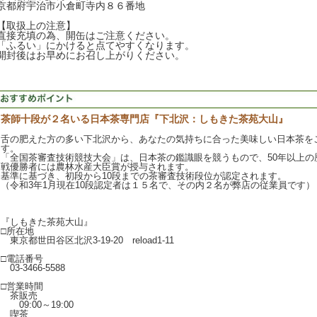
京都府宇治市小倉町寺内８６番地
【取扱上の注意】
直接充填の為、開缶はご注意ください。
「ふるい」にかけると点てやすくなります。
開封後はお早めにお召し上がりください。
茶師十段が２名いる日本茶専門店『下北沢：しもきた茶苑大山』
舌の肥えた方の多い下北沢から、あなたの気持ちに合った美味しい日本茶を
す。
「全国茶審査技術競技大会」は、日本茶の鑑識眼を競うもので、50年以上の
戦優勝者には農林水産大臣賞が授与されます。
基準に基づき、初段から10段までの茶審査技術段位が認定されます。
（令和3年1月現在10段認定者は１５名で、その内２名が弊店の従業員です）
『しもきた茶苑大山』
□所在地
東京都世田谷区北沢3-19-20 reload1-11
□電話番号
03-3466-5588
□営業時間
茶販売
09:00～19:00
喫茶