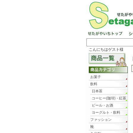
こんにちはゲスト様
お菓子
飲料
日本茶
コーヒー(珈琲)・紅茶
ビール・お酒
ヨーグルト・飲料
ファッション
靴