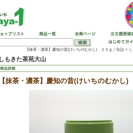
【抹茶・濃茶】慶知の昔(けいちのむかし) ２０ｇ／缶詰 >
し
しもきた茶苑大山
【抹茶・濃茶】慶知の昔(けいちのむかし)