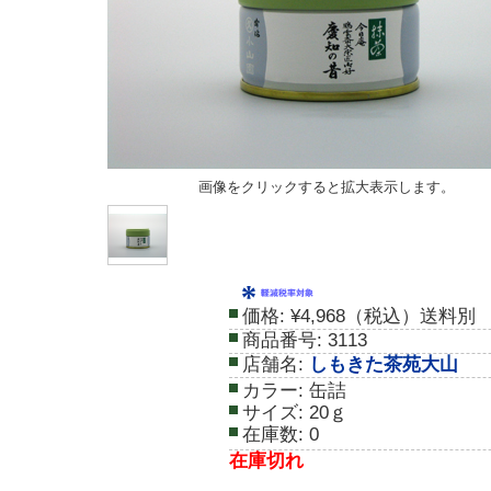
画像をクリックすると拡大表示します。
価格:
¥4,968（税込）送料別
商品番号:
3113
店舗名:
しもきた茶苑大山
カラー:
缶詰
サイズ:
20ｇ
在庫数:
0
在庫切れ