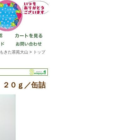
もきた茶苑大山
>
トップ
 ２０ｇ／缶詰