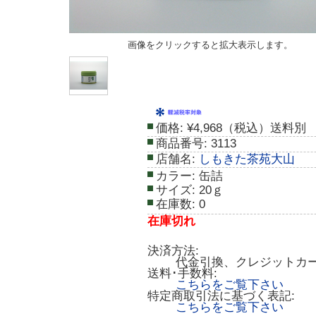
画像をクリックすると拡大表示します。
価格:
¥4,968（税込）送料別
商品番号:
3113
店舗名:
しもきた茶苑大山
カラー:
缶詰
サイズ:
20ｇ
在庫数:
0
在庫切れ
決済方法:
代金引換、クレジットカ
送料･手数料:
こちらをご覧下さい
特定商取引法に基づく表記:
こちらをご覧下さい