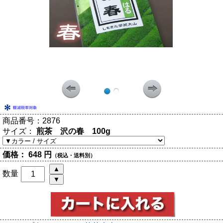
商品番号：
2876
サイズ：
煎茶 沢の春 100g
価格：
648 円
（税込・送料別）
数量