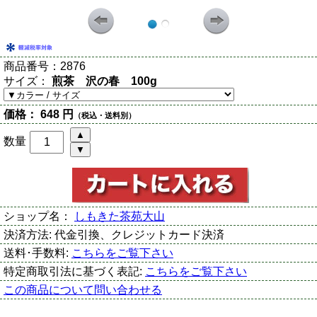
商品番号：
2876
サイズ：
煎茶 沢の春 100g
価格：
648 円
（税込・送料別）
数量
ショップ名：
しもきた茶苑大山
決済方法:
代金引換、クレジットカード決済
送料･手数料:
こちらをご覧下さい
特定商取引法に基づく表記:
こちらをご覧下さい
この商品について問い合わせる