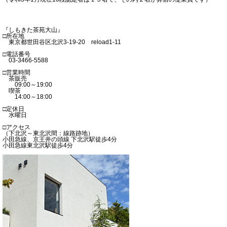
『しもきた茶苑大山』
□所在地
東京都世田谷区北沢3-19-20 reload1-11
□電話番号
03-3466-5588
□営業時間
茶販売
09:00～19:00
喫茶
14:00～18:00
□定休日
水曜日
□アクセス
（下北沢～東北沢間：線路跡地）
小田急線、京王井の頭線 下北沢駅徒歩4分
小田急線東北沢駅徒歩4分