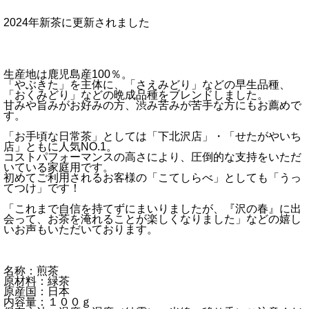
2024年新茶に更新されました
生産地は鹿児島産100％。
「やぶきた」を主体に、「さえみどり」などの早生品種、
「おくみどり」などの晩成品種をブレンドしました。
甘みや旨みがお好みの方、渋み苦みが苦手な方にもお薦めで
す。
「お手頃な日常茶」としては「下北沢店」・「せたがやいち
店」ともに人気NO.1。
コストパフォーマンスの高さにより、圧倒的な支持をいただ
いている家庭用です。
初めてご利用されるお客様の「こてしらべ」としても「うっ
てつけ」です！
「これまで自信を持てずにまいりましたが、『沢の春』に出
会って、お茶を淹れることが楽しくなりました」などの嬉し
いお声もいただいております。
名称：煎茶
原材料：緑茶
原産国：日本
内容量：１００ｇ