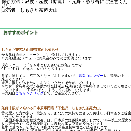
保存方法：温度・湿度（結露）・光線・移り香にご注意くだ
さい
販売者：しもきた茶苑大山
しもきた茶苑大山 喫茶室のお知らせ
かき氷は通年メニューとしてご提供しております。
※お茶(呈茶)メニューはお茶会のみでのご提供となります
現在メニューは「かき氷とぜんざいと抹茶」ですが、
6月～9月は「かき氷」のみとなります。
営業に関しては、不定休となっておりますので、
営業カレンダー
をご確認の上、
来店ください。
※席に限りがあるため、お待ちいただく場合がございます。
※なお、お待ちの方が多数の場合は閉店時刻前に受付を終了させていただく場合
ございます。 ご了承のほど、よろしくお願いいたします。
⇒詳細は
こちらをクリック
して、ご確認ください。
茶師十段が２名いる日本茶専門店『下北沢：しもきた茶苑大山』
舌の肥えた方の多い下北沢から、あなたの気持ちに合った美味しい日本茶をご提
させていただきます。
「全国茶審査技術競技大会」は、日本茶の鑑識眼を競うもので、50年以上の歴史
持つ競技会で、個人戦優勝者には農林水産大臣賞が授与されます。
基準に基づき、初段から10段までの茶審査技術段位が認定されます。
（令和3年1月現在10段認定者は１５名で、その内２名が弊店の従業員です）