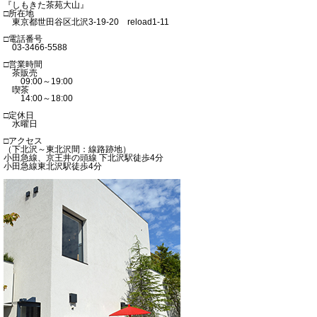
『しもきた茶苑大山』
□所在地
東京都世田谷区北沢3-19-20 reload1-11
□電話番号
03-3466-5588
□営業時間
茶販売
09:00～19:00
喫茶
14:00～18:00
□定休日
水曜日
□アクセス
（下北沢～東北沢間：線路跡地）
小田急線、京王井の頭線 下北沢駅徒歩4分
小田急線東北沢駅徒歩4分