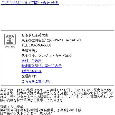
この商品について問い合わせる
しもきた茶苑大山
東京都世田谷区北沢3-19-20 reload1-11
TEL：03-3466-5588
決済方法：
代金引換、クレジットカード決済
送料・手数料
特定商取引法に基づく表示
お問い合わせ
交通案内:
こちらをご覧下さい
当店では、お茶の品質はもちろん美味しいお召し上がり方から歴史や文化に
至るまで、日本茶の魅力を余すことなくお届けしたいと願っております。そ
れ故、当インターネットの販売におきましても、ご注文、ご質問の何れも十
段の資格を持つ茶師が直接承っております。
茶師：大山泰成
第47回全国茶審査技術競技大会優勝、茶審査技術 十段
日本茶インストラクター 01-0047