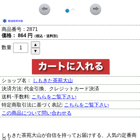
商品番号：
2871
価格：
864 円
（税込・送料別）
数量
ショップ名：
しもきた茶苑大山
決済方法:
代金引換、クレジットカード決済
送料･手数料:
こちらをご覧下さい
特定商取引法に基づく表記:
こちらをご覧下さい
この商品について問い合わせる
しもきた茶苑大山が自信を持ってお届けする、人気の定番商
品！