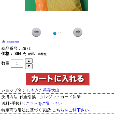
商品番号：
2871
価格：
864 円
（税込・送料別）
数量
ショップ名：
しもきた茶苑大山
決済方法:
代金引換、クレジットカード決済
送料･手数料:
こちらをご覧下さい
特定商取引法に基づく表記:
こちらをご覧下さい