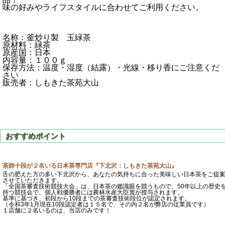
味の好みやライフスタイルに合わせてご利用ください。
名称：釜炒り製 玉緑茶
原材料：緑茶
原産国：日本
内容量：１００ｇ
保存方法：温度・湿度（結露）・光線・移り香にご注意くだ
さい
販売者：しもきた茶苑大山
茶師十段が２名いる日本茶専門店『下北沢：しもきた茶苑大山』
舌の肥えた方の多い下北沢から、あなたの気持ちに合った美味しい日本茶をご提
させていただきます。
「全国茶審査技術競技大会」は、日本茶の鑑識眼を競うもので、50年以上の歴史
持つ競技会で、個人戦優勝者には農林水産大臣賞が授与されます。
基準に基づき、初段から10段までの茶審査技術段位が認定されます。
（令和3年1月現在10段認定者は１５名で、その内２名が弊店の従業員です）
１店舗に２名いるのは、当店のみです！