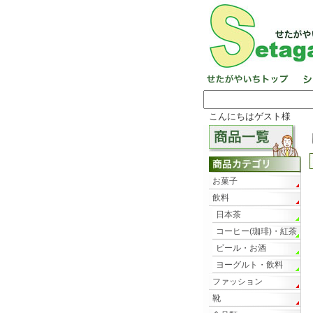
こんにちはゲスト様
お菓子
飲料
日本茶
コーヒー(珈琲)・紅茶
ビール・お酒
ヨーグルト・飲料
ファッション
靴