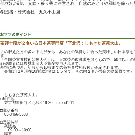
開封後は湿気・光線・移り香に注意され、自然のみどりや風味を保った
い
●製造者：株式会社 丸久小山園
茶師十段が２名いる日本茶専門店『下北沢：しもきた茶苑大山』
舌の肥えた方の多い下北沢から、あなたの気持ちに合った美味しい日本茶を
す。
「全国茶審査技術競技大会」は、日本茶の鑑識眼を競うもので、50年以上の
戦優勝者には農林水産大臣賞が授与されます。
基準に基づき、初段から10段までの茶審査技術段位が認定されます。
（令和3年1月現在10段認定者は１５名で、その内２名が弊店の従業員です）
『しもきた茶苑大山』
□所在地
東京都世田谷区北沢3-19-20 reload1-11
□電話番号
03-3466-5588
□営業時間
茶販売
09:00～19:00
喫茶