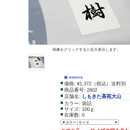
画像をクリックすると拡大表示します。
価格:
¥1,372（税込）送料別
商品番号:
2802
店舗名:
しもきた茶苑大山
カラー:
袋詰
サイズ:
100ｇ
在庫数:
0