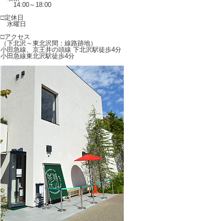
14:00～18:00
□定休日
水曜日
□アクセス
（下北沢～東北沢間：線路跡地）
小田急線、京王井の頭線 下北沢駅徒歩4分
小田急線東北沢駅徒歩4分