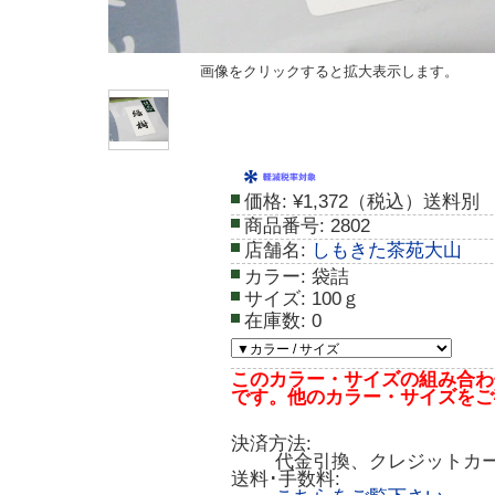
画像をクリックすると拡大表示します。
価格:
¥1,372（税込）送料別
商品番号:
2802
店舗名:
しもきた茶苑大山
カラー:
袋詰
サイズ:
100ｇ
在庫数:
0
このカラー・サイズの組み合わ
です。他のカラー・サイズをご
決済方法:
代金引換、クレジットカ
送料･手数料: