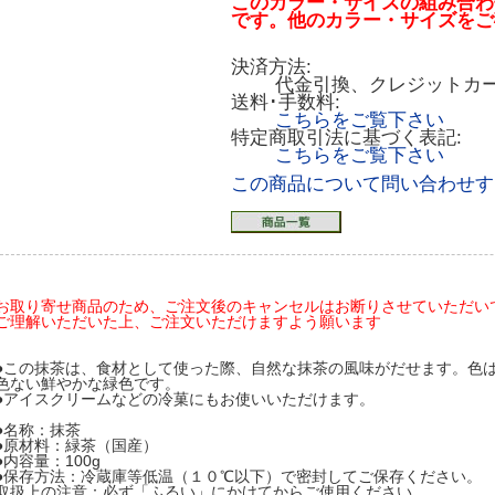
このカラー・サイズの組み合わ
です。他のカラー・サイズをご
決済方法:
代金引換、クレジットカ
送料･手数料:
こちらをご覧下さい
特定商取引法に基づく表記:
こちらをご覧下さい
この商品について問い合わせす
お取り寄せ商品のため、ご注文後のキャンセルはお断りさせていただい
ご理解いただいた上、ご注文いただけますよう願います
●この抹茶は、食材として使った際、自然な抹茶の風味がだせます。色
色ない鮮やかな緑色です。
●アイスクリームなどの冷菓にもお使いいただけます。
●名称：抹茶
●原材料：緑茶（国産）
●内容量：100g
●保存方法：冷蔵庫等低温（１０℃以下）で密封してご保存ください。
取扱上の注意：必ず「ふるい」にかけてからご使用ください。