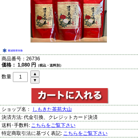
商品番号：
26736
価格：
1,080 円
（税込・送料別）
数量
ショップ名：
しもきた茶苑大山
決済方法:
代金引換、クレジットカード決済
送料･手数料:
こちらをご覧下さい
特定商取引法に基づく表記:
こちらをご覧下さい