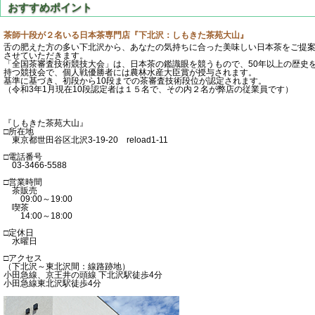
茶師十段が２名いる日本茶専門店『下北沢：しもきた茶苑大山』
舌の肥えた方の多い下北沢から、あなたの気持ちに合った美味しい日本茶をご提
させていただきます。
「全国茶審査技術競技大会」は、日本茶の鑑識眼を競うもので、50年以上の歴史
持つ競技会で、個人戦優勝者には農林水産大臣賞が授与されます。
基準に基づき、初段から10段までの茶審査技術段位が認定されます。
（令和3年1月現在10段認定者は１５名で、その内２名が弊店の従業員です）
『しもきた茶苑大山』
□所在地
東京都世田谷区北沢3-19-20 reload1-11
□電話番号
03-3466-5588
□営業時間
茶販売
09:00～19:00
喫茶
14:00～18:00
□定休日
水曜日
□アクセス
（下北沢～東北沢間：線路跡地）
小田急線、京王井の頭線 下北沢駅徒歩4分
小田急線東北沢駅徒歩4分