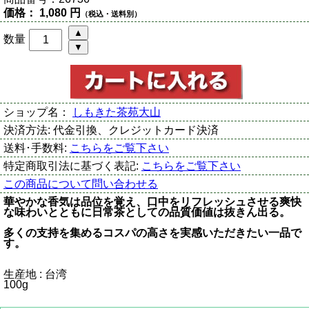
価格：
1,080 円
（税込・送料別）
数量
ショップ名：
しもきた茶苑大山
決済方法:
代金引換、クレジットカード決済
送料･手数料:
こちらをご覧下さい
特定商取引法に基づく表記:
こちらをご覧下さい
この商品について問い合わせる
華やかな香気は品位を覚え、口中をリフレッシュさせる爽快
な味わいとともに日常茶としての品質価値は抜きん出る。
多くの支持を集めるコスパの高さを実感いただきたい一品で
す。
生産地 : 台湾
100g