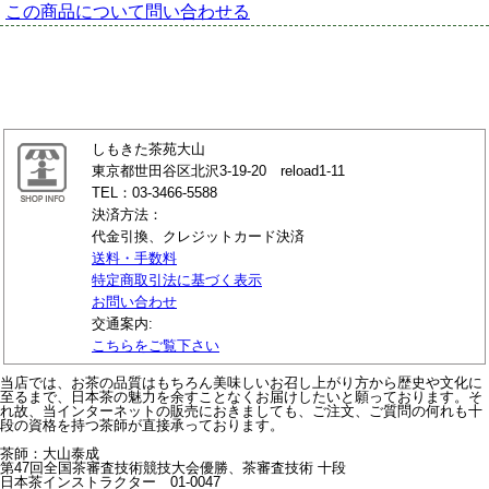
この商品について問い合わせる
しもきた茶苑大山
東京都世田谷区北沢3-19-20 reload1-11
TEL：03-3466-5588
決済方法：
代金引換、クレジットカード決済
送料・手数料
特定商取引法に基づく表示
お問い合わせ
交通案内:
こちらをご覧下さい
当店では、お茶の品質はもちろん美味しいお召し上がり方から歴史や文化に
至るまで、日本茶の魅力を余すことなくお届けしたいと願っております。そ
れ故、当インターネットの販売におきましても、ご注文、ご質問の何れも十
段の資格を持つ茶師が直接承っております。
茶師：大山泰成
第47回全国茶審査技術競技大会優勝、茶審査技術 十段
日本茶インストラクター 01-0047