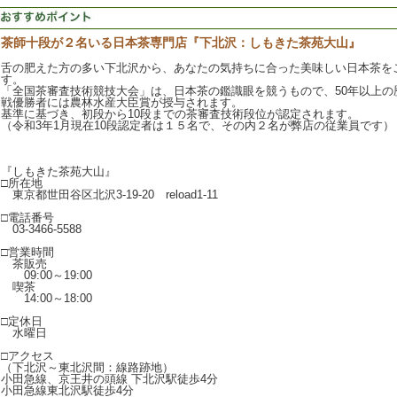
茶師十段が２名いる日本茶専門店『下北沢：しもきた茶苑大山』
舌の肥えた方の多い下北沢から、あなたの気持ちに合った美味しい日本茶を
す。
「全国茶審査技術競技大会」は、日本茶の鑑識眼を競うもので、50年以上の
戦優勝者には農林水産大臣賞が授与されます。
基準に基づき、初段から10段までの茶審査技術段位が認定されます。
（令和3年1月現在10段認定者は１５名で、その内２名が弊店の従業員です）
『しもきた茶苑大山』
□所在地
東京都世田谷区北沢3-19-20 reload1-11
□電話番号
03-3466-5588
□営業時間
茶販売
09:00～19:00
喫茶
14:00～18:00
□定休日
水曜日
□アクセス
（下北沢～東北沢間：線路跡地）
小田急線、京王井の頭線 下北沢駅徒歩4分
小田急線東北沢駅徒歩4分