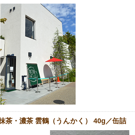
抹茶・濃茶 雲鶴（うんかく） 40g／缶詰