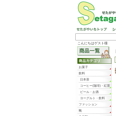
こんにちはゲスト様
お菓子
飲料
日本茶
コーヒー(珈琲)・紅茶
ビール・お酒
ヨーグルト・飲料
ファッション
靴