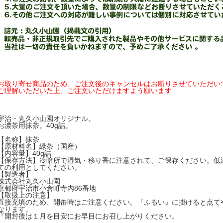
お取り寄せ商品のため、ご注文後のキャンセルはお断りさせていただい
ご理解いただいた上、ご注文いただけますよう願います
宇治・丸久小山園オリジナル。
お濃茶用抹茶。40g詰。
【名称】抹茶
【原材料名】緑茶（国産）
【内容量】40g詰
【保存方法】冷暗所で湿気・移り香に注意されて、ご保存ください。低
ての利用としてください。
【製造者】
株式会社丸久小山園
京都府宇治市小倉町寺内86番地
【取扱上の注意】
直接充填のため、開缶時はご注意ください。『ふるい』に掛けると点て
なります。
『開封後は１月を目安にお早目にお召し上がりください。