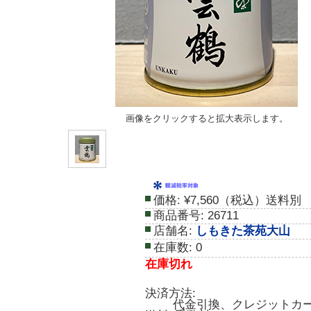
画像をクリックすると拡大表示します。
価格:
¥7,560（税込）送料別
商品番号:
26711
店舗名:
しもきた茶苑大山
在庫数:
0
在庫切れ
決済方法:
代金引換、クレジットカ