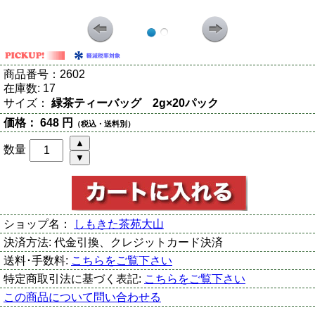
商品番号：
2602
在庫数:
17
サイズ：
緑茶ティーバッグ 2g×20パック
価格：
648 円
（税込・送料別）
数量
ショップ名：
しもきた茶苑大山
決済方法:
代金引換、クレジットカード決済
送料･手数料:
こちらをご覧下さい
特定商取引法に基づく表記:
こちらをご覧下さい
この商品について問い合わせる