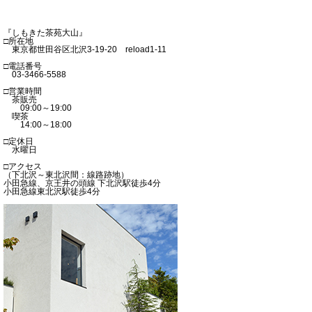
『しもきた茶苑大山』
□所在地
東京都世田谷区北沢3-19-20 reload1-11
□電話番号
03-3466-5588
□営業時間
茶販売
09:00～19:00
喫茶
14:00～18:00
□定休日
水曜日
□アクセス
（下北沢～東北沢間：線路跡地）
小田急線、京王井の頭線 下北沢駅徒歩4分
小田急線東北沢駅徒歩4分