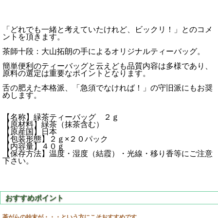
「どれでも一緒と考えていたけれど、ビックリ！」とのコメ
ントを頂きます。
茶師十段：大山拓朗の手によるオリジナルティーバッグ。
簡単便利のティーバッグと云えども品質内容は多様であり、
原料の選定は重要なポイントとなります。
舌の肥えた本格派、「急須でなければ！」の守旧派にもお奨
めします。
【名称】緑茶ティーバッグ ２ｇ
【原材料】緑茶（抹茶含む）
【原産国】日本
【包装形態】２ｇ×２０パック
【内容量】４０ｇ
【保存方法】温度・湿度（結霞）・光線・移り香等にご注意
下さい。
茶がらの始末が・・・という方にこそおすすめです