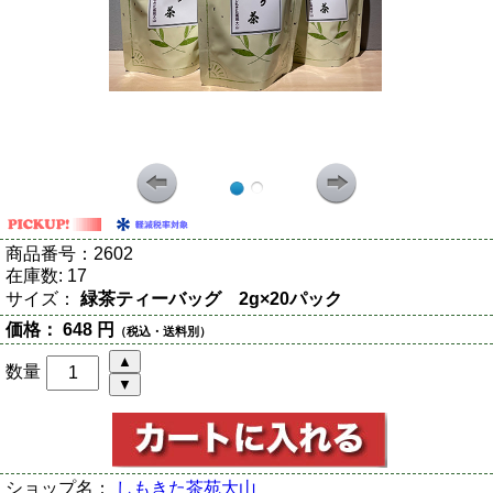
商品番号：
2602
在庫数:
17
サイズ：
緑茶ティーバッグ 2g×20パック
価格：
648 円
（税込・送料別）
数量
ショップ名：
しもきた茶苑大山