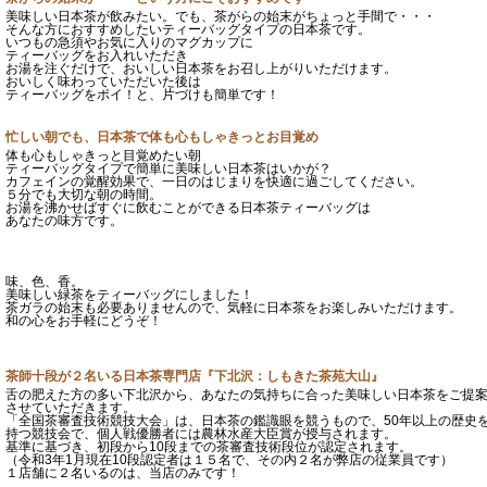
美味しい日本茶が飲みたい。でも、茶がらの始末がちょっと手間で・・・
そんな方におすすめしたいティーバッグタイプの日本茶です。
いつもの急須やお気に入りのマグカップに
ティーバッグをお入れいただき
お湯を注ぐだけで、おいしい日本茶をお召し上がりいただけます。
おいしく味わっていただいた後は
ティーバッグをポイ！と、片づけも簡単です！
忙しい朝でも、日本茶で体も心もしゃきっとお目覚め
体も心もしゃきっと目覚めたい朝
ティーバッグタイプで簡単に美味しい日本茶はいかが？
カフェインの覚醒効果で、一日のはじまりを快適に過ごしてください。
５分でも大切な朝の時間。
お湯を沸かせばすぐに飲むことができる日本茶ティーバッグは
あなたの味方です。
味、色、香。
美味しい緑茶をティーバッグにしました！
茶ガラの始末も必要ありませんので、気軽に日本茶をお楽しみいただけます。
和の心をお手軽にどうぞ！
茶師十段が２名いる日本茶専門店『下北沢：しもきた茶苑大山』
舌の肥えた方の多い下北沢から、あなたの気持ちに合った美味しい日本茶をご提
させていただきます。
「全国茶審査技術競技大会」は、日本茶の鑑識眼を競うもので、50年以上の歴史
持つ競技会で、個人戦優勝者には農林水産大臣賞が授与されます。
基準に基づき、初段から10段までの茶審査技術段位が認定されます。
（令和3年1月現在10段認定者は１５名で、その内２名が弊店の従業員です）
１店舗に２名いるのは、当店のみです！