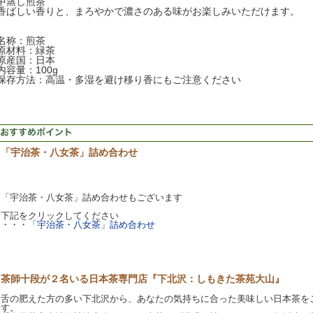
中蒸し煎茶
香ばしい香りと、まろやかで濃さのある味がお楽しみいただけます。
名称：煎茶
原材料：緑茶
原産国：日本
内容量：100g
保存方法：高温・多湿を避け移り香にもご注意ください
「宇治茶・八女茶」詰め合わせ
「宇治茶・八女茶」詰め合わせもございます
下記をクリックしてください
・・・
「宇治茶・八女茶」詰め合わせ
茶師十段が２名いる日本茶専門店『下北沢：しもきた茶苑大山』
舌の肥えた方の多い下北沢から、あなたの気持ちに合った美味しい日本茶を
す。