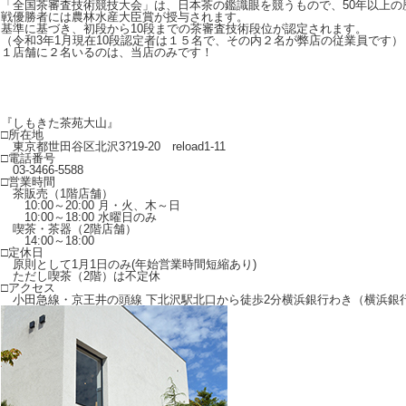
「全国茶審査技術競技大会」は、日本茶の鑑識眼を競うもので、50年以上の
戦優勝者には農林水産大臣賞が授与されます。
基準に基づき、初段から10段までの茶審査技術段位が認定されます。
（令和3年1月現在10段認定者は１５名で、その内２名が弊店の従業員です）
１店舗に２名いるのは、当店のみです！
『しもきた茶苑大山』
□所在地
東京都世田谷区北沢3?19-20 reload1-11
□電話番号
03-3466-5588
□営業時間
茶販売（1階店舗）
10:00～20:00 月・火、木～日
10:00～18:00 水曜日のみ
喫茶・茶器（2階店舗）
14:00～18:00
□定休日
原則として1月1日のみ(年始営業時間短縮あり)
ただし喫茶（2階）は不定休
□アクセス
小田急線・京王井の頭線 下北沢駅北口から徒歩2分横浜銀行わき（横浜銀