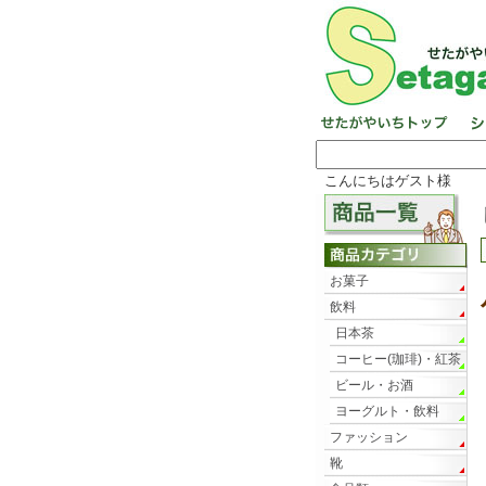
こんにちはゲスト様
お菓子
飲料
日本茶
コーヒー(珈琲)・紅茶
ビール・お酒
ヨーグルト・飲料
ファッション
靴