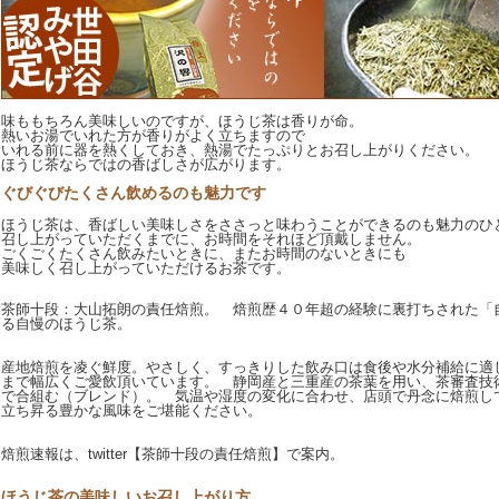
味ももちろん美味しいのですが、ほうじ茶は香りが命。
熱いお湯でいれた方が香りがよく立ちますので
いれる前に器を熱くしておき、熱湯でたっぷりとお召し上がりください。
ほうじ茶ならではの香ばしさが広がります。
ぐびぐびたくさん飲めるのも魅力です
ほうじ茶は、香ばしい美味しさをささっと味わうことができるのも魅力のひ
召し上がっていただくまでに、お時間をそれほど頂戴しません。
ごくごくたくさん飲みたいときに、またお時間のないときにも
美味しく召し上がっていただけるお茶です。
茶師十段：大山拓朗の責任焙煎。 焙煎歴４０年超の経験に裏打ちされた「自
る自慢のほうじ茶。
産地焙煎を凌ぐ鮮度。やさしく、すっきりした飲み口は食後や水分補給に適
まで幅広くご愛飲頂いています。 静岡産と三重産の茶葉を用い、茶審査技術
で合組む（ブレンド）。 気温や湿度の変化に合わせ、店頭で丹念に焙煎し
立ち昇る豊かな風味をご堪能ください。
焙煎速報は、twitter【茶師十段の責任焙煎】で案内。
ほうじ茶の美味しいお召し上がり方