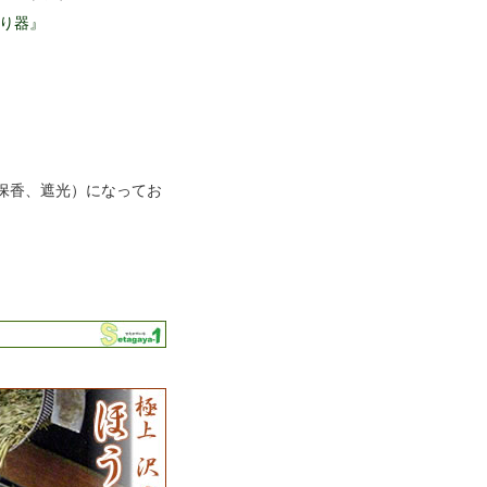
いり器』
保香、遮光）になってお