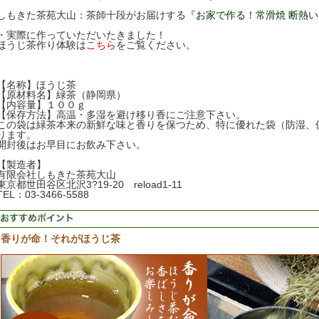
しもきた茶苑大山：茶師十段がお届けする
『お家で作る！常滑焼 断熱
・実際に作っていただいたきました！
ほうじ茶作り体験は
こちら
をご覧ください。
【名称】ほうじ茶
【原材料名】緑茶（静岡県）
【内容量】１００ｇ
【保存方法】高温・多湿を避け移り香にご注意下さい。
この袋は緑茶本来の新鮮な味と香りを保つため、特に優れた袋（防湿、
ります。
開封後はお早目にお飲み下さい。
【製造者】
有限会社しもきた茶苑大山
東京都世田谷区北沢3?19-20 reload1-11
TEL：03-3466-5588
香りが命！それがほうじ茶