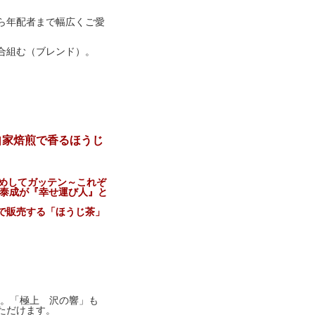
ら年配者まで幅広くご愛
で合組む（ブレンド）。
「自家焙煎で香るほうじ
めしてガッテン～これぞ
山泰成が『幸せ運び人』と
で販売する「ほうじ茶」
す。「極上 沢の響」も
ただけます。