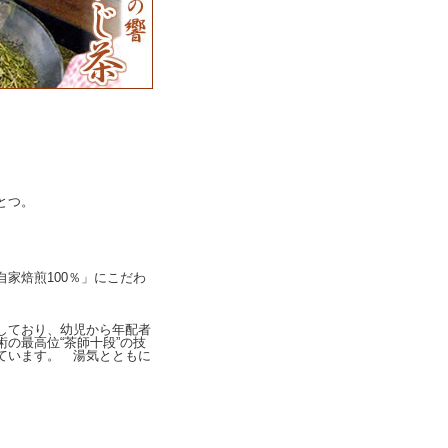
とつ。
家焙煎100％」にこだわ
しており、幼児から年配者
の最高位“茶師十段”の技
ています。 湯気とともに