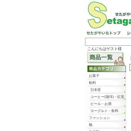
こんにちはゲスト様
お菓子
飲料
日本茶
コーヒー(珈琲)・紅茶
ビール・お酒
ヨーグルト・飲料
ファッション
靴