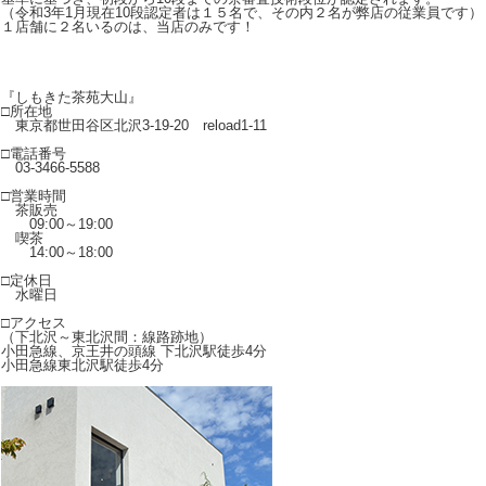
（令和3年1月現在10段認定者は１５名で、その内２名が弊店の従業員です）
１店舗に２名いるのは、当店のみです！
『しもきた茶苑大山』
□所在地
東京都世田谷区北沢3-19-20 reload1-11
□電話番号
03-3466-5588
□営業時間
茶販売
09:00～19:00
喫茶
14:00～18:00
□定休日
水曜日
□アクセス
（下北沢～東北沢間：線路跡地）
小田急線、京王井の頭線 下北沢駅徒歩4分
小田急線東北沢駅徒歩4分