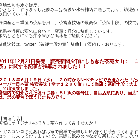
産地焙煎を凌ぐ鮮度。
やさしく、すっきりした飲み口は食後や水分補給に適しており、幼児か
飲頂いています。
静岡産と三重産の茶葉を用い、茶審査技術の最高位「茶師十段」の技
気温や湿度の変化に合わせ、店頭で丹念に焙煎しています。
湯気とともに立ち昇る豊かな風味をご堪能ください。
焙煎速報は、twitter【茶師十段の責任焙煎】で案内しております。
2011年12月21日発売 読売新聞夕刊にしもきた茶苑大山：
茶」に関する記事が掲載されました！！
２０１３年６月１９日（水） ２０時からNHKテレビで放送された「た
スーパー日本茶 格安美味！幸せ１２００倍」にて当店：茶師十段：大
して出演致しました。
番組内で紹介されたほうじ器：ＳＬ沢の響号は、当店店頭にあり、当店
は、沢の響号でほうじたものです。
【関連商品】
実際にオリジナルのほうじ茶を作ってみませんか！
・ガスコンロさえあればお家で簡単で美味しいMyほうじ茶がつくれま
セットに入っておりますので、実際に飲み比べながら楽しんで作ってい