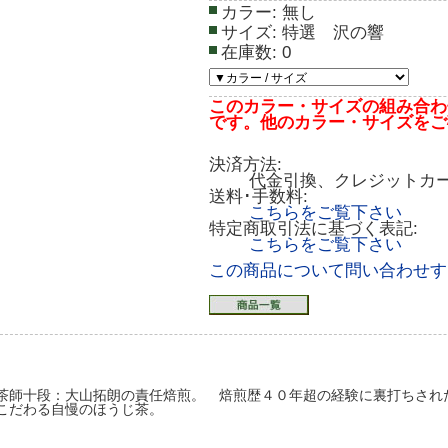
カラー:
無し
サイズ:
特選 沢の響
在庫数:
0
このカラー・サイズの組み合わ
です。他のカラー・サイズをご
決済方法:
代金引換、クレジットカ
送料･手数料:
こちらをご覧下さい
特定商取引法に基づく表記:
こちらをご覧下さい
この商品について問い合わせす
茶師十段：大山拓朗の責任焙煎。 焙煎歴４０年超の経験に裏打ちされた
こだわる自慢のほうじ茶。