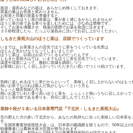
急須・湯呑みなどの器は、あらかじめ熱くしておきます。
茶葉の量はお煎茶と変わりません。
お煎茶と同量の茶葉を準備すると、
炒っているほうじ茶の茶葉は、量が多く感じるかもしれませんが
ほうじ茶の命である香りを楽しむためには、少なめは禁物です。
そしてお湯を沸騰させ、熱湯の状態でお湯を急須に注ぎます。
３０秒程浸したら、たっぷり湯呑みに注いでお召し上がりください。
しもきた茶苑大山のほうじ茶は、店頭でつくっています
いまでは、お茶屋さんの店先でほうじ茶をつくっている光景は
ほとんど見かけなくなってしまいましたが
ほうじ茶は、以前はお店でつくるものだったんです。
しもきた茶苑大山では、いまでもほうじ茶を店先でつくっています。
温度や湿度によって、微妙に加減を調節しつつ
お客様においしく召し上がっていただきたい思いでつくり続けています。
気軽に楽しめるほうじ茶だからといって、美味しく召し上がらないのはもっ
熱いお茶でなければ飲んだ気がしない！という方も
ちょっと猫舌気味な方も
熱いお湯でいれた香り高いほうじ茶を、ふぅふぅと熱いうちに召し上がって
ほうじ茶の命である香りを、存分に楽しんでください。
茶師十段が２名いる日本茶専門店『下北沢：しもきた茶苑大山』
舌の肥えた方の多い下北沢から、あなたの気持ちに合った美味しい日本茶を
す。
「全国茶審査技術競技大会」は、日本茶の鑑識眼を競うもので、50年以上の
戦優勝者には農林水産大臣賞が授与されます。
基準に基づき、初段から10段までの茶審査技術段位が認定されます。