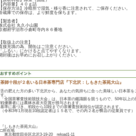
【内容量】４０ｇ詰
【保存方法】冷暗所で湿気・移り香に注意されて、ご保存ください。
冷蔵庫での保存は、より鮮度を保ちます。
【製造者】
株式会社 丸久小山園
京都府宇治市小倉町寺内８６番地
【取扱上の注意】
直接充填の為、開缶はご注意ください。
「ふるい」にかけると点てやすくなります。
開封後はお早めにお召し上がりください。
茶師十段が２名いる日本茶専門店『下北沢：しもきた茶苑大山』
舌の肥えた方の多い下北沢から、あなたの気持ちに合った美味しい日本茶を
す。
「全国茶審査技術競技大会」は、日本茶の鑑識眼を競うもので、50年以上の
戦優勝者には農林水産大臣賞が授与されます。
基準に基づき、初段から10段までの茶審査技術段位が認定されます。
（令和3年1月現在10段認定者は１５名で、その内２名が弊店の従業員です）
『しもきた茶苑大山』
□所在地
東京都世田谷区北沢3-19-20 reload1-11