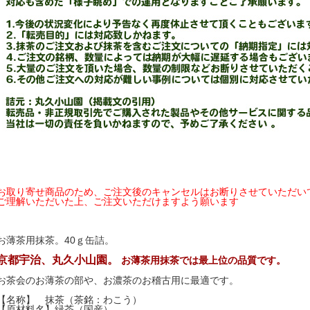
お取り寄せ商品のため、ご注文後のキャンセルはお断りさせていただい
ご理解いただいた上、ご注文いただけますよう願います
お薄茶用抹茶。40ｇ缶詰。
京都宇治、丸久小山園。
お薄茶用抹茶では最上位の品質です。
お茶会のお薄茶の部や、お濃茶のお稽古用に最適です。
【名称】 抹茶（茶銘：わこう）
【原材料名】緑茶（国産）