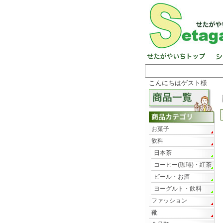
こんにちはゲスト様
お菓子
飲料
日本茶
コーヒー(珈琲)・紅茶
ビール・お酒
ヨーグルト・飲料
ファッション
靴