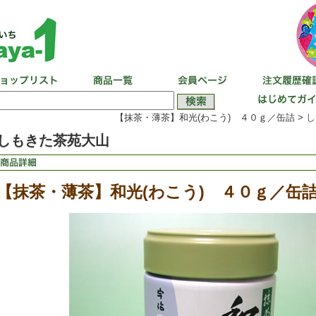
【抹茶・薄茶】和光(わこう) ４０ｇ／缶詰 >
し
しもきた茶苑大山
【抹茶・薄茶】和光(わこう) ４０ｇ／缶