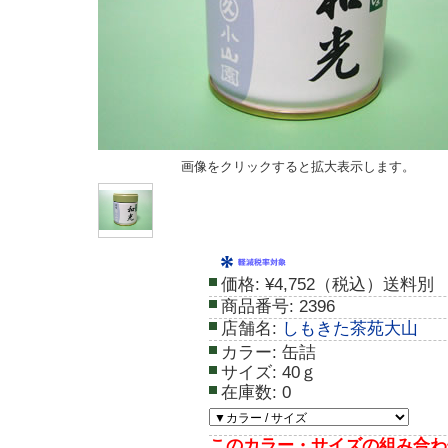
画像をクリックすると拡大表示します。
価格:
¥4,752（税込）送料別
商品番号:
2396
店舗名:
しもきた茶苑大山
カラー:
缶詰
サイズ:
40ｇ
在庫数:
0
このカラー・サイズの組み合わ