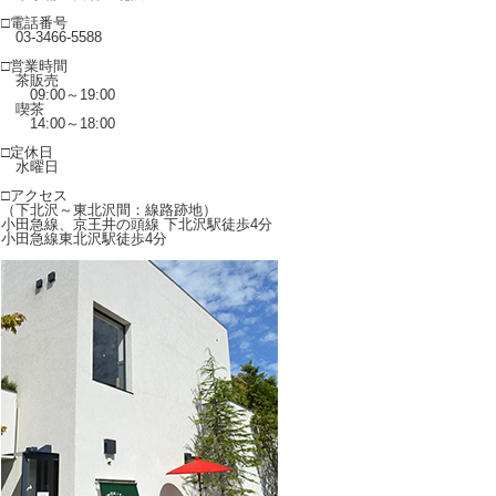
□電話番号
03-3466-5588
□営業時間
茶販売
09:00～19:00
喫茶
14:00～18:00
□定休日
水曜日
□アクセス
（下北沢～東北沢間：線路跡地）
小田急線、京王井の頭線 下北沢駅徒歩4分
小田急線東北沢駅徒歩4分