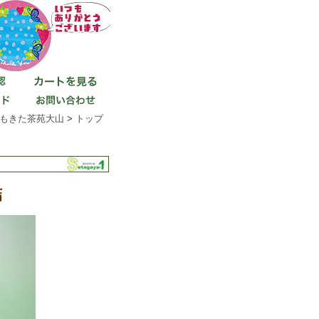
もきた茶苑大山
>
トップ
詰