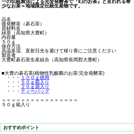
一の伝統製法による完全発酵茶で『幻のお茶』と言われる希
少なお茶＝地域限定伝統生産物です。
品名
後発酵茶（碁石茶）
原材料名
緑茶（高知県大豊町）
内容量
５０ｇ
保存方法
高温多湿、直射日光を避けて移り香にご注意ください
製造者
大豊町碁石茶生産組合（高知県長岡郡大豊町）
■大豊の碁石茶(植物性乳酸菌のお茶:完全発酵茶)
・・・
１００ｇ徳用
・・・
５０ｇ箱入り
・・・
２０ｇ袋入り
・・・
ティーバッグ
＝＝＝＝＝＝＝＝＝＝＝＝＝＝＝＝
５０ｇ箱入り