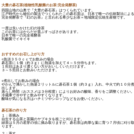
大豊の碁石茶(植物性乳酸菌のお茶:完全発酵茶)
四国山地の山奥で『大豊の碁石茶』はつくられています。
江戸時代から秘伝の製法でつくられたこの碁石茶は、日本で唯一の伝統製法によ
完全発酵茶で『幻のお茶』と言われる希少なお茶＝地域限定伝統生産物です。
一度は失いかけた幻の珍茶
このお茶にはからだが喜ぶすっぱさがあります。
日本で唯一の完全発酵茶
乳酸菌でイキイキ
おすすめのお召し上がり方
○急須３５０ｃｃでお飲みの場合
碁石茶に１個（約３ｇ）に熱湯を加えて４～５分待ちます。
１煎目はあまり濃くない方がおいしくいただけます。
３～５煎目とお飲みいただけます。
○煮出してお飲みの場合
やかんで沸かした熱湯２リットルに碁石茶１個（約３ｇ）入れ、中火で約１０分
出します。
蒸らし時間（おススメは３分程度）によりお好みの酸味、香りをご調整ください
冷蔵庫で冷やすと飲みやすくなります。
酸味が気になる方はハチミツやシロップなどをお使いください。
碁石茶の作り方
１：茶摘み
自生する山茶と茶園のヤブキタを枝ごと刈ります。
緑茶は５月の若芽の頃に摘み取りますが、碁石茶は肉厚な葉に育つ７月頃に刈り
ります。
２：蒸す