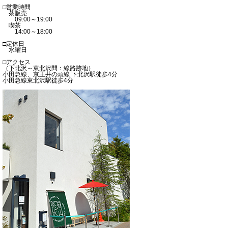
□営業時間
茶販売
09:00～19:00
喫茶
14:00～18:00
□定休日
水曜日
□アクセス
（下北沢～東北沢間：線路跡地）
小田急線、京王井の頭線 下北沢駅徒歩4分
小田急線東北沢駅徒歩4分