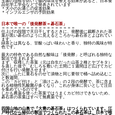
玉菌の増殖を防いで腸内環境を整える効果があると、日本食
品化学工学会などで発表されています
＊大小のお通じの促進効果
＊インフルエンザの予防効果
日本で唯一の「後発酵茶＝碁石茶」
＝＝＝＝＝＝＝＝＝＝＝＝＝＝＝＝＝＝
仕上げの段階で天日干しするときに、発酵後に裁断された茶
葉が黒い碁石のように見えるところから碁石茶とよばれてい
ます。
緑茶とは異なる、甘酸っぱい味わいと香り、独特の風味が特
色です。
最大の特色である自然な酸味は「後発酵」と呼ばれる独特な
製法で生まれます。
まず、収穫した茶葉（元は自生だった山茶２種とヤブキタ）
を蒸した後で、むしろを敷いた土間に１週間ほど広げてカビ
付けを行い発酵させます。
次に、ふたに重石をのせて漬物と同じ要領で桶へ詰め込むこ
と数週間。
この「カビ付け」と「漬けこみ」の２段の発酵で、茶に含ま
れる植物性乳酸菌が多くなり、これが身体に良いとして注目
を集めているのです。
しかも農薬を使った茶葉ではうまくカビ付けできないため、
碁石茶の茶葉はすべて無農薬です。
四国山地の山奥で『大豊の碁石茶』はつくられています。江
戸時代から秘伝の製法でつくられたこの碁石茶は、日本で唯