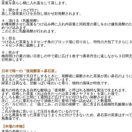
茶葉を蒸らし桶に入れ蓋をして蒸します。
３：寝かす（カビ付け）
蒸した後茶葉だけを分別し寝かせ好発酵されます。
４：漬ける（乳酸発酵）
好機発酵させた茶葉をつけ込み樽に入れ内容量と同程度の重しをかけ嫌気発酵の
めつけ込みます。
このときに乳酸発酵が行われます。
５：切る
つけ込んだ茶葉を３０センチ角のブロック場に切り出し、特性の大包丁でさらに
～４センチ角に裁断します。
６：乾かす
梅雨明けの夏の強い日差しの中で庭に広げ１枚ずつ裏表丹念に返しながら３日間
日乾燥します。
日本で唯一の「後発酵茶＝碁石茶」
仕上げの段階で天日干しするときに、発酵後に裁断された茶葉が黒い碁石のよう
見えるところから碁石茶とよばれています。
緑茶とは異なる、甘酸っぱい味わいと香り、独特の風味が特色です。
最大の特色である自然な酸味は「後発酵」と呼ばれる独特な製法で生まれます。
まず、収穫した茶葉（元は自生だった山茶２種とヤブキタ）を蒸した後で、
むしろを敷いた土間に１週間ほど広げてカビ付けを行い発酵させます。
次に、ふたに重石をのせて漬物と同じ要領で桶へ詰め込むこと数週間。
この「カビ付け」と「漬けこみ」の２段の発酵で、茶に含まれる植物性乳酸菌が
くなり、
これが身体に良いとして注目を集めているのです。
しかも農薬を使った茶葉ではうまくカビ付けできないため、碁石茶の茶葉はすべ
無農薬です。
【本場の本物】
本場の本物とは・・・