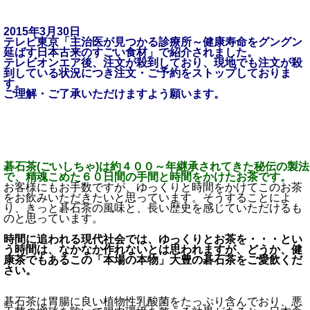
2015年3月30日
テレビ東京「主治医が見つかる診療所～健康寿命をグングン
延ばす日本古来のすごい食材」で紹介されました。
テレビオンエア後、注文が殺到しており、現地でも注文が殺
到している状況につき注文・ご予約をストップしておりま
す。
ご理解・ご了承いただけますよう願います。
碁石茶(ごいしちゃ)は約４００～年継承されてきた秘伝の製法
で、精魂こめた６０日間の手間と時間をかけたお茶です。
お客様にもお手数ですが、ゆっくりと時間をかけてこのお茶
をお飲みいただきたいと思っています。そうすることによ
り、きっと碁石茶の風味と、長い歴史を感じていただけるも
のと思っています。
時間に追われる現代社会では、ゆっくりとお茶を・・・とい
う時間は、なかなか作れないとは思われますが、どうか、健
康茶でもあるこの「本場の本物」大豊の碁石茶をご愛飲くだ
さい。
碁石茶は胃腸に良い植物性乳酸菌をたっぷり含んでおり、悪