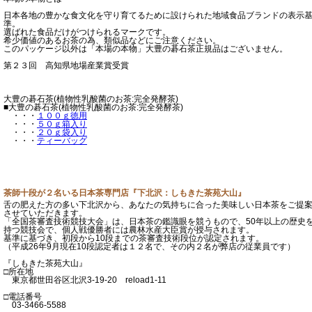
日本各地の豊かな食文化を守り育てるために設けられた地域食品ブランドの表示
準。
選ばれた食品だけがつけられるマークです。
希少価値のあるお茶の為、類似品などにご注意ください。
このパッケージ以外は「本場の本物」大豊の碁石茶正規品はございません。
第２３回 高知県地場産業賞受賞
大豊の碁石茶(植物性乳酸菌のお茶:完全発酵茶)
■大豊の碁石茶(植物性乳酸菌のお茶:完全発酵茶)
・・・
１００ｇ徳用
・・・
５０ｇ箱入り
・・・
２０ｇ袋入り
・・・
ティーバッグ
茶師十段が２名いる日本茶専門店『下北沢：しもきた茶苑大山』
舌の肥えた方の多い下北沢から、あなたの気持ちに合った美味しい日本茶をご提
させていただきます。
「全国茶審査技術競技大会」は、日本茶の鑑識眼を競うもので、50年以上の歴史
持つ競技会で、個人戦優勝者には農林水産大臣賞が授与されます。
基準に基づき、初段から10段までの茶審査技術段位が認定されます。
（平成26年9月現在10段認定者は１２名で、その内２名が弊店の従業員です）
『しもきた茶苑大山』
□所在地
東京都世田谷区北沢3-19-20 reload1-11
□電話番号
03-3466-5588