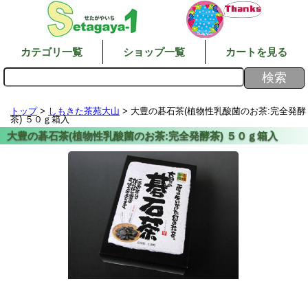
カテゴリ一覧
ショップ一覧
カートを見る
トップ
>
しもきた茶苑大山
> 大豊の碁石茶(植物性乳酸菌のお茶:完全発酵
茶) ５０ｇ箱入