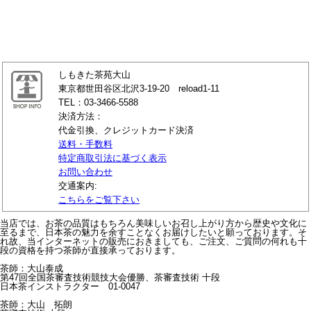
しもきた茶苑大山
東京都世田谷区北沢3-19-20 reload1-11
TEL：03-3466-5588
決済方法：
代金引換、クレジットカード決済
送料・手数料
特定商取引法に基づく表示
お問い合わせ
交通案内:
こちらをご覧下さい
当店では、お茶の品質はもちろん美味しいお召し上がり方から歴史や文化に
至るまで、日本茶の魅力を余すことなくお届けしたいと願っております。そ
れ故、当インターネットの販売におきましても、ご注文、ご質問の何れも十
段の資格を持つ茶師が直接承っております。
茶師：大山泰成
第47回全国茶審査技術競技大会優勝、茶審査技術 十段
日本茶インストラクター 01-0047
茶師：大山 拓朗