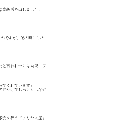
な高級感を出しました。
たのですが、その時にこの
たと言われ中には両親にプ
ってくれています）
のおかげでしっとりしなや
販売を行う『メリヤス屋』