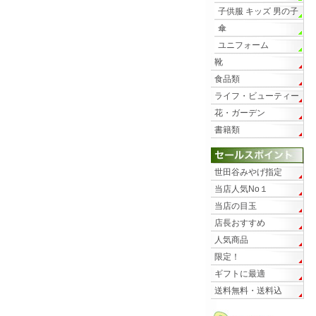
子供服 キッズ 男の子
傘
ユニフォーム
靴
食品類
ライフ・ビューティー
花・ガーデン
書籍類
世田谷みやげ指定
当店人気No１
当店の目玉
店長おすすめ
人気商品
限定！
ギフトに最適
送料無料・送料込