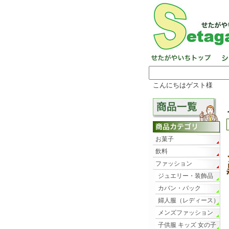
こんにちはゲスト様
お菓子
飲料
ファッション
ジュエリー・装飾品
カバン・バック
婦人服（レディース）
メンズファッション
子供服 キッズ 女の子