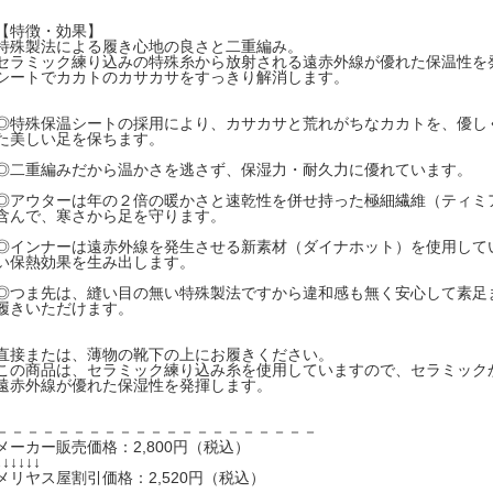
【特徴・効果】
特殊製法による履き心地の良さと二重編み。
セラミック練り込みの特殊糸から放射される遠赤外線が優れた保温性を
シートでカカトのカサカサをすっきり解消します。
◎特殊保温シートの採用により、カサカサと荒れがちなカカトを、優し
た美しい足を保ちます。
◎二重編みだから温かさを逃さず、保湿力・耐久力に優れています。
◎アウターは年の２倍の暖かさと速乾性を併せ持った極細繊維（ティミ
含んで、寒さから足を守ります。
◎インナーは遠赤外線を発生させる新素材（ダイナホット）を使用して
い保熱効果を生み出します。
◎つま先は、縫い目の無い特殊製法ですから違和感も無く安心して素足
履きいただけます。
直接または、薄物の靴下の上にお履きください。
この商品は、セラミック練り込み糸を使用していますので、セラミック
遠赤外線が優れた保湿性を発揮します。
－－－－－－－－－－－－－－－－－－－－－
メーカー販売価格：2,800円（税込）
↓↓↓↓↓↓
メリヤス屋割引価格：2,520円（税込）