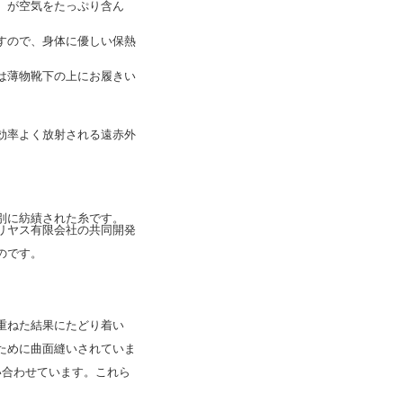
）が空気をたっぷり含ん
すので、身体に優しい保熱
は薄物靴下の上にお履きい
効率よく放射される遠赤外
別に紡績された糸です。
リヤス有限会社の共同開発
のです。
重ねた結果にたどり着い
ために曲面縫いされていま
い合わせています。これら
。