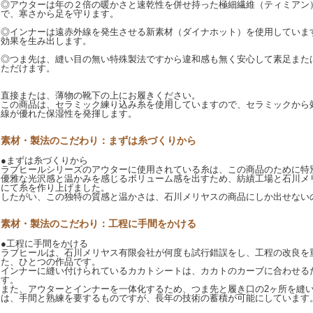
◎アウターは年の２倍の暖かさと速乾性を併せ持った極細繊維（ティミアン
で、寒さから足を守ります。
◎インナーは遠赤外線を発生させる新素材（ダイナホット）を使用していま
効果を生み出します。
◎つま先は、縫い目の無い特殊製法ですから違和感も無く安心して素足また
ただけます。
直接または、薄物の靴下の上にお履きください。
この商品は、セラミック練り込み糸を使用していますので、セラミックから
線が優れた保湿性を発揮します。
素材・製法のこだわり：まずは糸づくりから
●まずは糸づくりから
ラブヒールシリーズのアウターに使用されている糸は、この商品のために特
優雅な光沢感と温かみを感じるボリューム感を出すため、紡績工場と石川メ
にて糸を作り上げました。
したがい、この独特の質感と温かさは、石川メリヤスの商品にしか出せない
素材・製法のこだわり：工程に手間をかける
●工程に手間をかける
ラブヒールは、石川メリヤス有限会社が何度も試行錯誤をし、工程の改良を
た、ひとつの作品です。
インナーに縫い付けられているカカトシートは、カカトのカーブに合わせる
す。
また、アウターとインナーを一体化するため、つま先と履き口の2ヶ所を縫
は、手間と熟練を要するものですが、長年の技術の蓄積が可能にしています