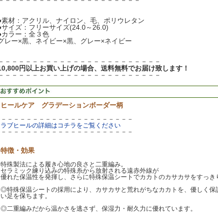
－－－－－－－－－－－－－－－－－－－－－
●素材：アクリル、ナイロン、毛、ポリウレタン
●サイズ：フリーサイズ(24.0～26.0)
●カラー：全３色
グレー×黒、ネイビー×黒、グレー×ネイビー
－－－－－－－－－－－－－－－－－－－－－－－－
10,800円以上お買い上げの場合、送料無料でお届け致します！
－－－－－－－－－－－－－－－－－－－－－－－－
ヒールケア グラデーションボーダー柄
－－－－－－－－－－－－－－－－－－－－－
ラブヒールの詳細はコチラをご覧ください
－－－－－－－－－－－－－－－－－－－－－
特徴・効果
特殊製法による履き心地の良さと二重編み。
セラミック練り込みの特殊糸から放射される遠赤外線が
優れた保温性を発揮し、さらに特殊保温シートでカカトのカサカサをすっき
◎特殊保温シートの採用により、カサカサと荒れがちなカカトを、優しく保
い足を保ちます。
◎二重編みだから温かさを逃さず、保湿力・耐久力に優れています。