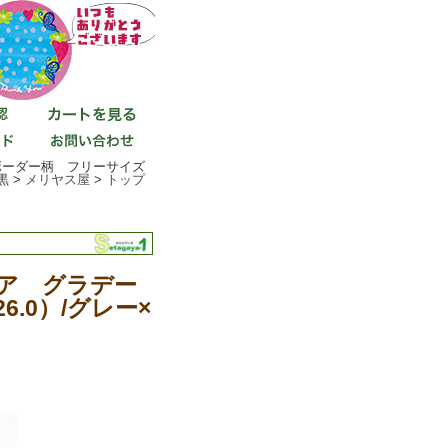
ボーダー柄 フリーサイズ
黒 >
メリヤス屋
>
トップ
ア グラデー
.0）/グレー×