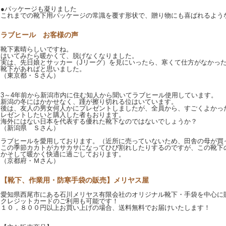
●パッケージも凝りました
これまでの靴下用パッケージの常識を覆す形状で、贈り物にも喜ばれるよう
ラブヒール お客様の声
靴下素晴らしいですね。
はいてみたら暖かくて、脱げなくなりました。
実は、先日娘とサッカー（Jリーグ）を見にいったら、寒くて仕方がなかっ
靴下があればと思いました。
（東京都・Ｓさん）
3～4年前から新潟市内に住む知人から聞いてラブヒール使用しています。
新潟の冬にはかかせなく、踵が擦り切れる位はいています。
後は、友人の男女何人かにプレゼントしましたが、全員から、すごくよかっ
レゼントしたいと購入した者もおります。
海外にはない日本を代表する優れた靴下なのではないでしょうか？
（新潟県 Ｓさん）
ラブヒールを愛用しております。（近所に売っていないため、田舎の母が買
この季節カカトがカサカサになってひび割れしたりするのですが、この靴下
かそして暖かく快適に過ごしております。
（京都府・Ｍさん）
【靴下、作業用・防寒手袋の販売】メリヤス屋
愛知県西尾市にある石川メリヤス有限会社のオリジナル靴下・手袋を中心に
クレジットカードのご利用も可能です！
１０，８００円以上お買い上げの場合、送料無料でお届けいたします！