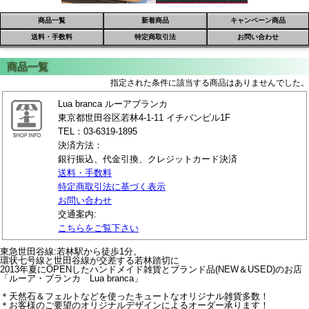
商品一覧
新着商品
キャンペーン商品
送料・手数料
特定商取引法
お問い合わせ
指定された条件に該当する商品はありませんでした。
Lua branca ルーアブランカ
東京都世田谷区若林4-1-11 イチバンビル1F
TEL：03-6319-1895
決済方法：
銀行振込、代金引換、クレジットカード決済
送料・手数料
特定商取引法に基づく表示
お問い合わせ
交通案内:
こちらをご覧下さい
東急世田谷線:若林駅から徒歩1分。
環状七号線と世田谷線が交差する若林踏切に
2013年夏にOPENしたハンドメイド雑貨とブランド品(NEW＆USED)のお店
「ルーア・ブランカ Lua branca」
＊天然石＆フェルトなどを使ったキュートなオリジナル雑貨多数！
＊お客様のご要望のオリジナルデザインによるオーダー承ります！