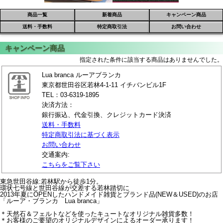
商品一覧
新着商品
キャンペーン商品
送料・手数料
特定商取引法
お問い合わせ
指定された条件に該当する商品はありませんでした。
Lua branca ルーアブランカ
東京都世田谷区若林4-1-11 イチバンビル1F
TEL：03-6319-1895
決済方法：
銀行振込、代金引換、クレジットカード決済
送料・手数料
特定商取引法に基づく表示
お問い合わせ
交通案内:
こちらをご覧下さい
東急世田谷線:若林駅から徒歩1分。
環状七号線と世田谷線が交差する若林踏切に
2013年夏にOPENしたハンドメイド雑貨とブランド品(NEW＆USED)のお店
「ルーア・ブランカ Lua branca」
＊天然石＆フェルトなどを使ったキュートなオリジナル雑貨多数！
＊お客様のご要望のオリジナルデザインによるオーダー承ります！