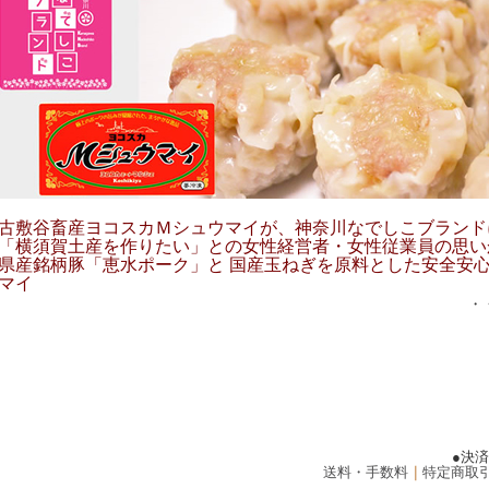
古敷谷畜産ヨコスカＭシュウマイが、神奈川なでしこブランド
「横須賀土産を作りたい」との女性経営者・女性従業員の思い
県産銘柄豚「恵水ポーク」と 国産玉ねぎを原料とした安全安
マイ
・
●決
送料・手数料
｜
特定商取