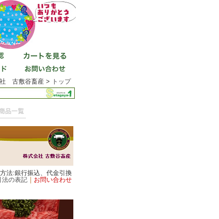
社 古敷谷畜産 >
トップ
済方法:銀行振込、代金引換
引法の表記
｜
お問い合わせ