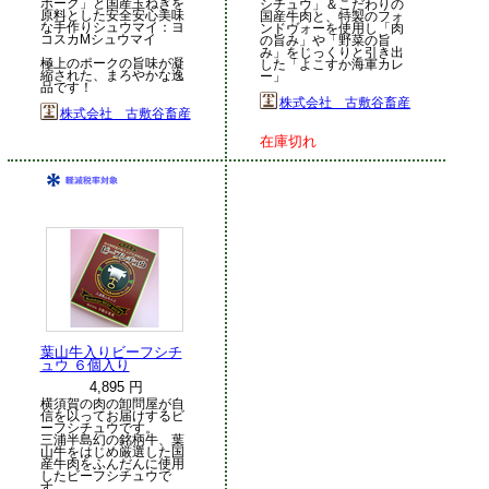
ポーク」と国産玉ねぎを
シチュウ」＆こだわりの
原料とした安全安心美味
国産牛肉と、特製のフォ
な手作りシュウマイ：ヨ
ンドヴォーを使用し「肉
コスカMシュウマイ
の旨み」や「野菜の旨
み」をじっくりと引き出
極上のポークの旨味が凝
した「よこすか海軍カレ
縮された、まろやかな逸
ー」
品です！
株式会社 古敷谷畜産
株式会社 古敷谷畜産
在庫切れ
葉山牛入りビーフシチ
ュウ ６個入り
4,895 円
横須賀の肉の卸問屋が自
信を以ってお届けするビ
ーフシチュウです。
三浦半島幻の銘柄牛、葉
山牛をはじめ厳選した国
産牛肉をふんだんに使用
したビーフシチュウで
す。