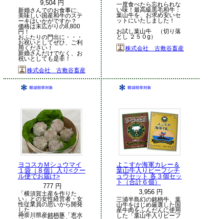
9,504 円
一度食べたら忘れられな
い味！最高級黒毛和牛：
新婚さんでのお食事に、
葉山牛を、お求め安いセ
美味しい国産和牛のステ
ットにいたしました！
ーキはいかがですか？
価格は末広がりの8,800
お試し葉山牛 （切り落
円！
とし ２５０g）
おふたりの門出に・・・
お祝いとしてぜひ、ご利
用ください！
株式会社 古敷谷畜産
新婚さんだけでなく、お
祝いとしても是非！
株式会社 古敷谷畜産
ヨコスカＭシュウマイ
よこすか海軍カレー＆
１袋（８個）入り<クー
葉山牛入りビーフシチ
ル便でお届け>
ュウセット 各３個セッ
ト（合計６個）
777 円
3,956 円
「横須賀土産を作りた
い」との女性経営者・女
三浦半島幻の銘柄牛、葉
性従業員の思いから開発
山牛をはじめ厳選した国
した
産牛肉をふんだんに使用
神奈川県産銘柄豚「恵水
した「葉山牛入りビーフ