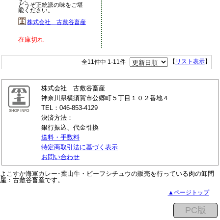
どうぞ正統派の味をご堪
能ください。
株式会社 古敷谷畜産
在庫切れ
全11件中 1-11件
【
リスト表示
】
株式会社 古敷谷畜産
神奈川県横須賀市公郷町５丁目１０２番地４
TEL：046-853-4129
決済方法：
銀行振込、代金引換
送料・手数料
特定商取引法に基づく表示
お問い合わせ
よこすか海軍カレー･葉山牛・ビーフシチュウの販売を行っている肉の卸問
屋：古敷谷畜産です。
▲ページトップ