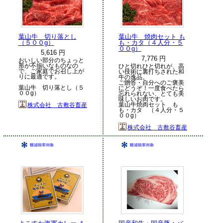
葉山牛 切り落とし
葉山牛 焼肉セット も
（５００g）
も・カタ（４人分・５
００g）
5,616 円
7,776 円
おいしい部分のちょっと
形が不揃いなものなの
ひと切れひと切れが、高
で、ご家庭でお召し上が
い技術に裏打ちされた和
りに最適です。
牛の逸品。
ご贈答・自分へのご褒美
葉山牛 切り落とし（５
にどうぞ！一度食べたら
００g）
忘れられない、とても美
味しいお肉です。
葉山牛焼肉セット も
株式会社 古敷谷畜産
も・カタ （４人分・５
００g）
株式会社 古敷谷畜産