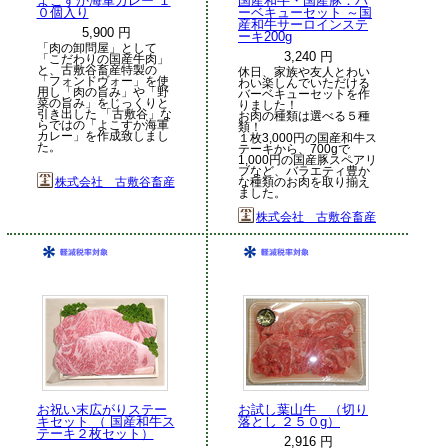
よこすか海軍カレー １
国産和牛・国産豚：バ
０個入り
ーベキューセット ～国
産和牛サーロインステ
5,900 円
ーキ200g
「肉の卸問屋」として
3,240 円
「こだわりの国産牛肉」
と、古敷谷畜産特製の
休日、家族や友人とわい
「フォンドヴォー」を使
わい楽しんでいただける
用し「肉の旨み」や「野
バーベキューセットを作
菜の旨み」をじっくりと
りました！
引き出した 「古敷谷」な
お肉の種類は選べる５種
らではの「よこすか海軍
類！
カレー」を作成致しまし
１枚3,000円の国産和牛ス
た。
テーキから、700gで
1,000円の国産豚スペアリ
ブなど、バラエティ豊か
株式会社 古敷谷畜産
な種類のお肉を取り揃え
ました。
株式会社 古敷谷畜産
お祝い末広がりステー
お試し葉山牛 （切り
キセット （ 国産和牛ス
落とし ２５０g）
テーキ２枚セット）
2,916 円