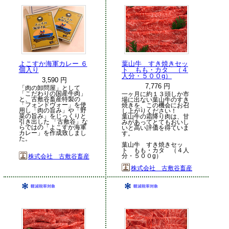
よこすか海軍カレー ６
葉山牛 すき焼きセッ
個入り
ト もも・カタ （４
人分・５００g）
3,590 円
7,776 円
「肉の卸問屋」として
「こだわりの国産牛肉」
一ヶ月に約１３頭しか市
と、古敷谷畜産特製の
場に出ない葉山牛のすき
「フォンドヴォー」を使
焼きを、この機会にお召
用し「肉の旨み」や「野
し上がりください！
菜の旨み」をじっくりと
葉山牛の霜降り肉は、甘
引き出した 「古敷谷」な
みがあってとてもおいし
らではの「よこすか海軍
いと高い評価を得ていま
カレー」を作成致しまし
す。
た。
葉山牛 すき焼きセッ
ト もも・カタ （４人
分・５００g）
株式会社 古敷谷畜産
株式会社 古敷谷畜産