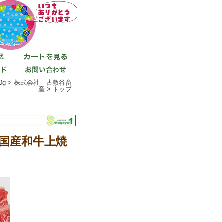
g >
株式会社 古敷谷畜
産
>
トップ
国産和牛上焼