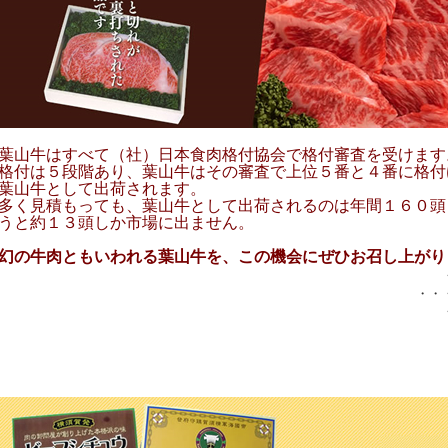
葉山牛はすべて（社）日本食肉格付協会で格付審査を受けます
格付は５段階あり、葉山牛はその審査で上位５番と４番に格付
葉山牛として出荷されます。
多く見積もっても、葉山牛として出荷されるのは年間１６０頭
うと約１３頭しか市場に出ません。
幻の牛肉ともいわれる葉山牛を、この機会にぜひお召し上がり
・・