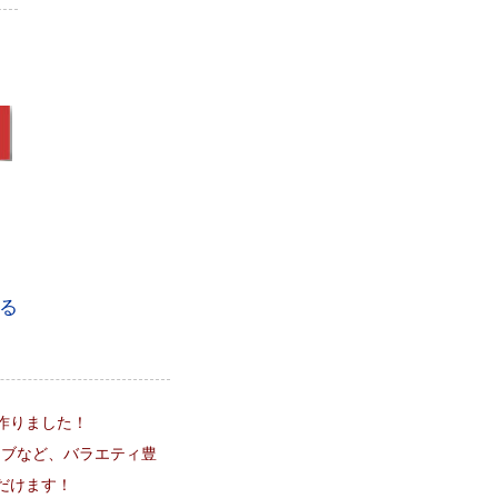
る
作りました！
アリブなど、バラエティ豊
だけます！