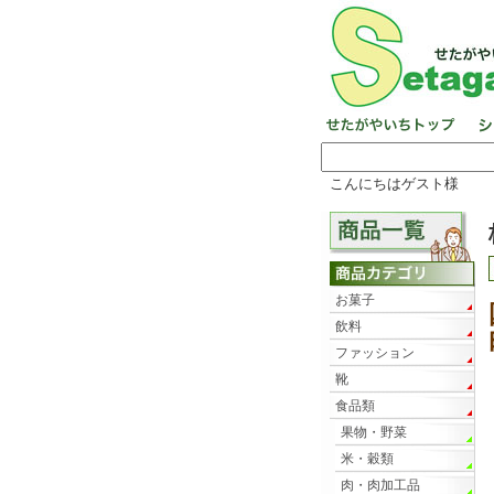
こんにちはゲスト様
お菓子
飲料
ファッション
靴
食品類
果物・野菜
米・穀類
肉・肉加工品