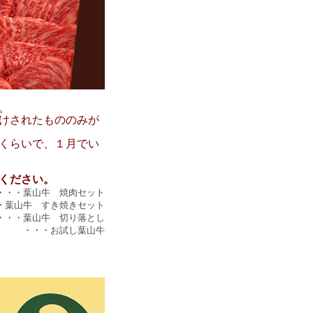
。
けされたもののみが
くらいで、１月でい
ください。
・・・
葉山牛 焼肉セット
・
葉山牛 すき焼きセット
・・・
葉山牛 切り落とし
・・・
お試し葉山牛