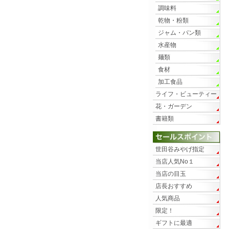
調味料
乾物・粉類
ジャム・パン類
水産物
麺類
食材
加工食品
ライフ・ビューティー
花・ガーデン
書籍類
世田谷みやげ指定
当店人気No１
当店の目玉
店長おすすめ
人気商品
限定！
ギフトに最適