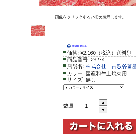
画像をクリックすると拡大表示します。
価格:
¥2,160（税込）送料別
商品番号:
23274
店舗名:
株式会社 古敷谷畜
カラー:
国産和牛上焼肉用
サイズ:
無し
数量