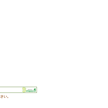
）
ださい。