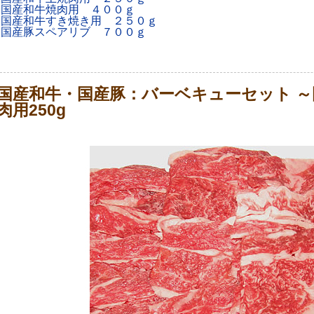
国産和牛焼肉用 ４００ｇ
国産和牛すき焼き用 ２５０ｇ
国産豚スペアリブ ７００ｇ
国産和牛・国産豚：バーベキューセット ～
肉用250g