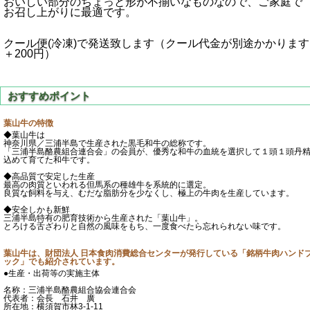
おいしい部分のちょっと形が不揃いなものなので、ご家庭で
お召し上がりに最適です。
クール便(冷凍)で発送致します（クール代金が別途かかります
＋200円）
葉山牛の特徴
◆葉山牛は
神奈川県／三浦半島で生産された黒毛和牛の総称です。
「三浦半島酪農組合連合会」の会員が、優秀な和牛の血統を選択して１頭１頭丹
込めて育てた和牛です。
◆高品質で安定した生産
最高の肉質といわれる但馬系の種雄牛を系統的に選定。
良質な飼料を与え、むだな脂肪分を少なくし、極上の牛肉を生産しています。
◆安全しかも新鮮
三浦半島特有の肥育技術から生産された「葉山牛」。
とろける舌ざわりと自然の風味をもち、一度食べたら忘れられない味です。
葉山牛は、財団法人 日本食肉消費総合センターが発行している「銘柄牛肉ハンド
ック」でも紹介されています。
●生産・出荷等の実施主体
名称：三浦半島酪農組合協会連合会
代表者：会長 石井 廣
所在地：横須賀市林3-1-11