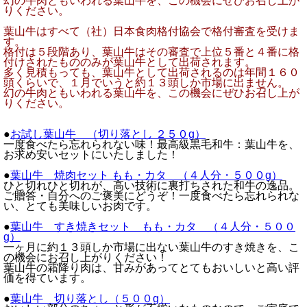
幻の牛肉ともいわれる葉山牛を、この機会にぜひお召し上が
りください。
葉山牛はすべて（社）日本食肉格付協会で格付審査を受けま
す。
格付は５段階あり、葉山牛はその審査で上位５番と４番に格
付けされたもののみが葉山牛として出荷されます。
多く見積もっても、葉山牛として出荷されるのは年間１６０
頭くらいで、１月でいうと約１３頭しか市場に出ません。
幻の牛肉ともいわれる葉山牛を、この機会にぜひお召し上が
りください。
●
お試し葉山牛 （切り落とし ２５０g）
一度食べたら忘れられない味！最高級黒毛和牛：葉山牛を、
お求め安いセットにいたしました！
●
葉山牛 焼肉セット もも・カタ （４人分・５００g）
ひと切れひと切れが、高い技術に裏打ちされた和牛の逸品。
ご贈答・自分へのご褒美にどうぞ！一度食べたら忘れられな
い、とても美味しいお肉です。
●
葉山牛 すき焼きセット もも・カタ （４人分・５００
g）
一ヶ月に約１３頭しか市場に出ない葉山牛のすき焼きを、こ
の機会にお召し上がりください！
葉山牛の霜降り肉は、甘みがあってとてもおいしいと高い評
価を得ています。
●
葉山牛 切り落とし（５００g）