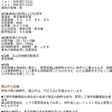
ｔｅｌ：046-857-2121
ｆａｘ：046-857-2131
規約の有無：有
●対象食肉の処理および出荷等
畜場名：東京食肉市場
品質規格：Ａ４、Ａ５、Ｂ４、Ｂ５
出荷形態：枝肉
出荷量：約２００頭
主な出荷先：神奈川県・東京都
販売指定店：６６店舗
●飼養管理の方法等
出荷月齢：28～32ヶ月齢
出荷体重：680～730kg
給与飼料基準：粗飼料、麦、ふすま、
麦米の加熱処理し自家混合
●品種、又は交雑種交配様式
黒毛和種
●特徴
黒毛和種を系統的に選定し、肥育前期は粗飼料を中心に体作りに重点をおき、後
には濃厚飼料をとくに麦米を加熱処理したものを与え、むだな脂肪分を少なくし
上の牛肉を生産している。
葉山牛の定義
神奈川県の銘柄牛：葉山牛は、下記３点が定義されています。
■三浦半島酪農組合連合会の会員で指定の飼料を給与・肥育し三浦半島酪農組合連
合会、
葉山町肥育組合、ミウラ肥育部会名で出荷し、同牛舎において１２ヶ月以上肥育
れたものです。
■肉牛の種類は、黒毛和種の未経産雌牛並びに去勢牛です。