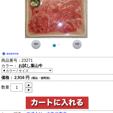
商品番号：
23271
カラー：
お試し葉山牛
価格：
2,916 円
（税込・送料別）
数量