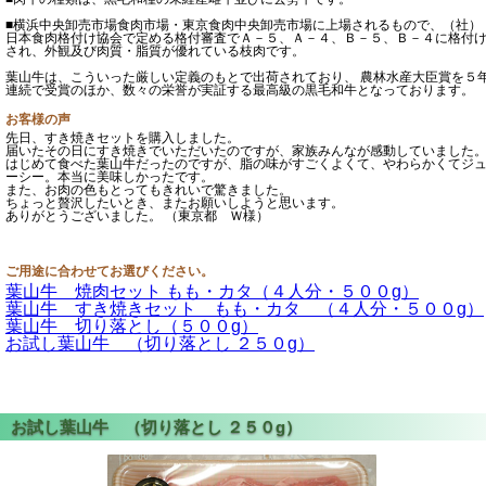
■横浜中央卸売市場食肉市場・東京食肉中央卸売市場に上場されるもので、（社）
日本食肉格付け協会で定める格付審査でＡ－５、Ａ－４、Ｂ－５、Ｂ－４に格付
され、外観及び肉質・脂質が優れている枝肉です。
葉山牛は、こういった厳しい定義のもとで出荷されており、 農林水産大臣賞を５
連続で受賞のほか、数々の栄誉が実証する最高級の黒毛和牛となっております。
お客様の声
先日、すき焼きセットを購入しました。
届いたその日にすき焼きでいただいたのですが、家族みんなが感動していました
はじめて食べた葉山牛だったのですが、脂の味がすごくよくて、やわらかくてジ
ーシー。本当に美味しかったです。
また、お肉の色もとってもきれいで驚きました。
ちょっと贅沢したいとき、またお願いしようと思います。
ありがとうございました。 （東京都 Ｗ様）
ご用途に合わせてお選びください。
葉山牛 焼肉セット もも・カタ（４人分・５００g）
葉山牛 すき焼きセット もも・カタ （４人分・５００g）
葉山牛 切り落とし（５００g）
お試し葉山牛 （切り落とし ２５０g）