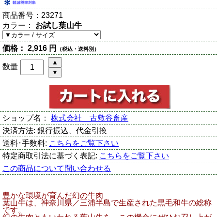
商品番号：
23271
カラー：
お試し葉山牛
価格：
2,916 円
（税込・送料別）
数量
ショップ名：
株式会社 古敷谷畜産
決済方法:
銀行振込、代金引換
送料･手数料:
こちらをご覧下さい
特定商取引法に基づく表記:
こちらをご覧下さい
この商品について問い合わせる
豊かな環境が育んだ幻の牛肉
葉山牛は、神奈川県／三浦半島で生産された黒毛和牛の総称
です。