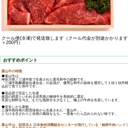
クール便(冷凍)で発送致します（クール代金が別途かかります
＋200円）
葉山牛の特徴
◆葉山牛は
神奈川県／三浦半島で生産された黒毛和牛の総称です。
「三浦半島酪農組合連合会」の会員が、優秀な和牛の血統を選択して１頭１頭丹
込めて育てた和牛です。
◆高品質で安定した生産
最高の肉質といわれる但馬系の種雄牛を系統的に選定。
良質な飼料を与え、むだな脂肪分を少なくし、極上の牛肉を生産しています。
◆安全しかも新鮮
三浦半島特有の肥育技術から生産された「葉山牛」。
とろける舌ざわりと自然の風味をもち、一度食べたら忘れられない味です。
葉山牛は、財団法人 日本食肉消費総合センターが発行している「銘柄牛肉ハンド