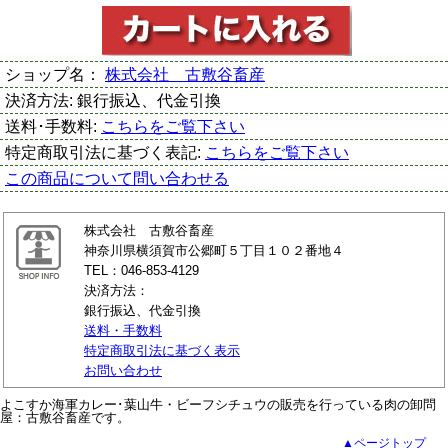
ショップ名：
株式会社 古敷谷畜産
決済方法:
銀行振込、代金引換
送料･手数料:
こちらをご覧下さい
特定商取引法に基づく表記:
こちらをご覧下さい
この商品について問い合わせる
株式会社 古敷谷畜産
神奈川県横須賀市公郷町５丁目１０２番地４
TEL：046-853-4129
決済方法：
銀行振込、代金引換
送料・手数料
特定商取引法に基づく表示
お問い合わせ
よこすか海軍カレー･葉山牛・ビーフシチュウの販売を行っている肉の卸問
屋：古敷谷畜産です。
▲ページトップ