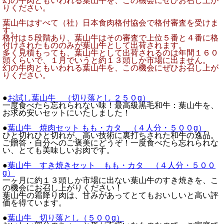
幻の牛肉ともいわれる葉山牛を、この機会にぜひお召し上が
りください。
葉山牛はすべて（社）日本食肉格付協会で格付審査を受けま
す。
格付は５段階あり、葉山牛はその審査で上位５番と４番に格
付けされたもののみが葉山牛として出荷されます。
多く見積もっても、葉山牛として出荷されるのは年間１６０
頭くらいで、１月でいうと約１３頭しか市場に出ません。
幻の牛肉ともいわれる葉山牛を、この機会にぜひお召し上が
りください。
●
お試し葉山牛 （切り落とし ２５０g）
一度食べたら忘れられない味！最高級黒毛和牛：葉山牛を、
お求め安いセットにいたしました！
●
葉山牛 焼肉セット もも・カタ （４人分・５００g）
ひと切れひと切れが、高い技術に裏打ちされた和牛の逸品。
ご贈答・自分へのご褒美にどうぞ！一度食べたら忘れられな
い、とても美味しいお肉です。
●
葉山牛 すき焼きセット もも・カタ （４人分・５００
g）
一ヶ月に約１３頭しか市場に出ない葉山牛のすき焼きを、こ
の機会にお召し上がりください！
葉山牛の霜降り肉は、甘みがあってとてもおいしいと高い評
価を得ています。
●
葉山牛 切り落とし（５００g）