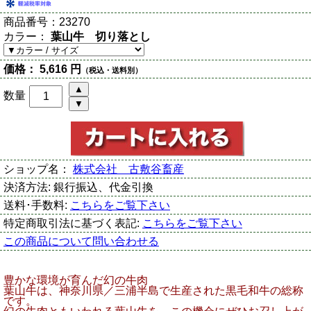
商品番号：
23270
カラー：
葉山牛 切り落とし
価格：
5,616 円
（税込・送料別）
数量
ショップ名：
株式会社 古敷谷畜産
決済方法:
銀行振込、代金引換
送料･手数料:
こちらをご覧下さい
特定商取引法に基づく表記:
こちらをご覧下さい
この商品について問い合わせる
豊かな環境が育んだ幻の牛肉
葉山牛は、神奈川県／三浦半島で生産された黒毛和牛の総称
です。