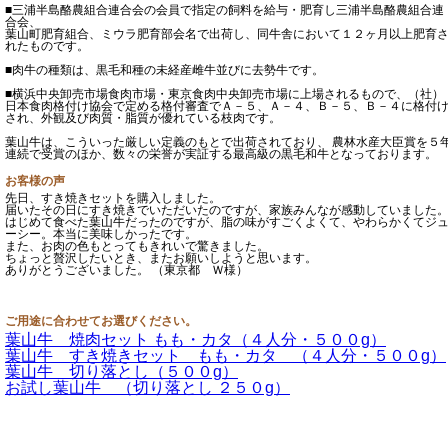
■三浦半島酪農組合連合会の会員で指定の飼料を給与・肥育し三浦半島酪農組合連
合会、
葉山町肥育組合、ミウラ肥育部会名で出荷し、同牛舎において１２ヶ月以上肥育
れたものです。
■肉牛の種類は、黒毛和種の未経産雌牛並びに去勢牛です。
■横浜中央卸売市場食肉市場・東京食肉中央卸売市場に上場されるもので、（社）
日本食肉格付け協会で定める格付審査でＡ－５、Ａ－４、Ｂ－５、Ｂ－４に格付
され、外観及び肉質・脂質が優れている枝肉です。
葉山牛は、こういった厳しい定義のもとで出荷されており、 農林水産大臣賞を５
連続で受賞のほか、数々の栄誉が実証する最高級の黒毛和牛となっております。
お客様の声
先日、すき焼きセットを購入しました。
届いたその日にすき焼きでいただいたのですが、家族みんなが感動していました
はじめて食べた葉山牛だったのですが、脂の味がすごくよくて、やわらかくてジ
ーシー。本当に美味しかったです。
また、お肉の色もとってもきれいで驚きました。
ちょっと贅沢したいとき、またお願いしようと思います。
ありがとうございました。 （東京都 Ｗ様）
ご用途に合わせてお選びください。
葉山牛 焼肉セット もも・カタ（４人分・５００g）
葉山牛 すき焼きセット もも・カタ （４人分・５００g）
葉山牛 切り落とし（５００g）
お試し葉山牛 （切り落とし ２５０g）