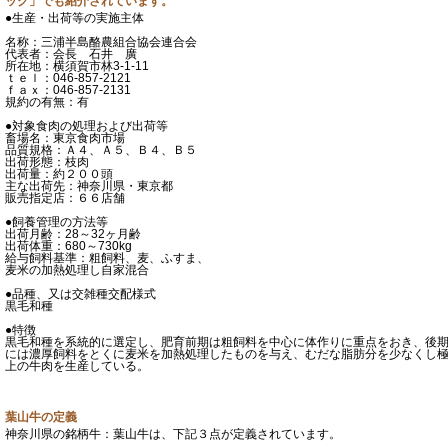
ック」でも紹介されています。
●生産・出荷等の実施主体
名称：三浦半島酪農組合協会連合会
代表者：会長 石井 廣
所在地：横須賀市林3-1-11
ｔｅｌ：046-857-2121
ｆａｘ：046-857-2131
規約の有無：有
●対象食肉の処理および出荷等
畜場名：東京食肉市場
品質規格：Ａ４、Ａ５、Ｂ４、Ｂ５
出荷形態：枝肉
出荷量：約２００頭
主な出荷先：神奈川県・東京都
販売指定店：６６店舗
●飼養管理の方法等
出荷月齢：28～32ヶ月齢
出荷体重：680～730kg
給与飼料基準：粗飼料、麦、ふすま、
麦米の加熱処理し自家混合
●品種、又は交雑種交配様式
黒毛和種
●特徴
黒毛和種を系統的に選定し、肥育前期は粗飼料を中心に体作りに重点をおき、後
には濃厚飼料をとくに麦米を加熱処理したものを与え、むだな脂肪分を少なくし
上の牛肉を生産している。
葉山牛の定義
神奈川県の銘柄牛：葉山牛は、下記３点が定義されています。