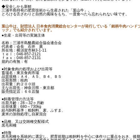
◆安全しかも新鮮
三浦半島特有の肥育技術から生産された「葉山牛」。
とろける舌ざわりと自然の風味をもち、一度食べたら忘れられない味です。
葉山牛は、財団法人 日本食肉消費総合センターが発行している「銘柄牛肉ハンド
ック」でも紹介されています。
●生産・出荷等の実施主体
名称：三浦半島酪農組合協会連合会
代表者：会長 石井 廣
所在地：横須賀市林3-1-11
ｔｅｌ：046-857-2121
ｆａｘ：046-857-2131
規約の有無：有
●対象食肉の処理および出荷等
畜場名：東京食肉市場
品質規格：Ａ４、Ａ５、Ｂ４、Ｂ５
出荷形態：枝肉
出荷量：約２００頭
主な出荷先：神奈川県・東京都
販売指定店：６６店舗
●飼養管理の方法等
出荷月齢：28～32ヶ月齢
出荷体重：680～730kg
給与飼料基準：粗飼料、麦、ふすま、
麦米の加熱処理し自家混合
●品種、又は交雑種交配様式
黒毛和種
●特徴
黒毛和種を系統的に選定し、肥育前期は粗飼料を中心に体作りに重点をおき、後