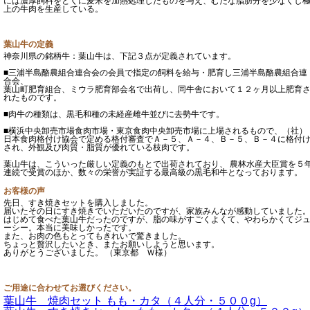
には濃厚飼料をとくに麦米を加熱処理したものを与え、むだな脂肪分を少なくし
上の牛肉を生産している。
葉山牛の定義
神奈川県の銘柄牛：葉山牛は、下記３点が定義されています。
■三浦半島酪農組合連合会の会員で指定の飼料を給与・肥育し三浦半島酪農組合連
合会、
葉山町肥育組合、ミウラ肥育部会名で出荷し、同牛舎において１２ヶ月以上肥育
れたものです。
■肉牛の種類は、黒毛和種の未経産雌牛並びに去勢牛です。
■横浜中央卸売市場食肉市場・東京食肉中央卸売市場に上場されるもので、（社）
日本食肉格付け協会で定める格付審査でＡ－５、Ａ－４、Ｂ－５、Ｂ－４に格付
され、外観及び肉質・脂質が優れている枝肉です。
葉山牛は、こういった厳しい定義のもとで出荷されており、 農林水産大臣賞を５
連続で受賞のほか、数々の栄誉が実証する最高級の黒毛和牛となっております。
お客様の声
先日、すき焼きセットを購入しました。
届いたその日にすき焼きでいただいたのですが、家族みんなが感動していました
はじめて食べた葉山牛だったのですが、脂の味がすごくよくて、やわらかくてジ
ーシー。本当に美味しかったです。
また、お肉の色もとってもきれいで驚きました。
ちょっと贅沢したいとき、またお願いしようと思います。
ありがとうございました。 （東京都 Ｗ様）
ご用途に合わせてお選びください。
葉山牛 焼肉セット もも・カタ（４人分・５００g）