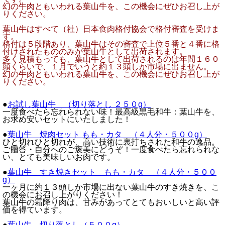
幻の牛肉ともいわれる葉山牛を、この機会にぜひお召し上が
りください。
葉山牛はすべて（社）日本食肉格付協会で格付審査を受けま
す。
格付は５段階あり、葉山牛はその審査で上位５番と４番に格
付けされたもののみが葉山牛として出荷されます。
多く見積もっても、葉山牛として出荷されるのは年間１６０
頭くらいで、１月でいうと約１３頭しか市場に出ません。
幻の牛肉ともいわれる葉山牛を、この機会にぜひお召し上が
りください。
●
お試し葉山牛 （切り落とし ２５０g）
一度食べたら忘れられない味！最高級黒毛和牛：葉山牛を、
お求め安いセットにいたしました！
●
葉山牛 焼肉セット もも・カタ （４人分・５００g）
ひと切れひと切れが、高い技術に裏打ちされた和牛の逸品。
ご贈答・自分へのご褒美にどうぞ！一度食べたら忘れられな
い、とても美味しいお肉です。
●
葉山牛 すき焼きセット もも・カタ （４人分・５００
g）
一ヶ月に約１３頭しか市場に出ない葉山牛のすき焼きを、こ
の機会にお召し上がりください！
葉山牛の霜降り肉は、甘みがあってとてもおいしいと高い評
価を得ています。
●
葉山牛 切り落とし（５００g）