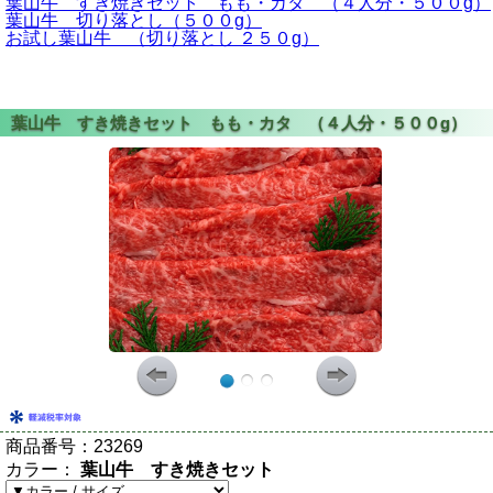
葉山牛 すき焼きセット もも・カタ （４人分・５００g）
葉山牛 切り落とし（５００g）
お試し葉山牛 （切り落とし ２５０g）
商品番号：
23269
カラー：
葉山牛 すき焼きセット