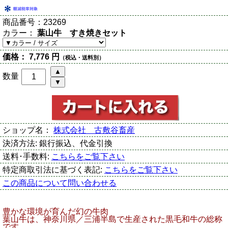
商品番号：
23269
カラー：
葉山牛 すき焼きセット
価格：
7,776 円
（税込・送料別）
数量
ショップ名：
株式会社 古敷谷畜産
決済方法:
銀行振込、代金引換
送料･手数料:
こちらをご覧下さい
特定商取引法に基づく表記:
こちらをご覧下さい
この商品について問い合わせる
豊かな環境が育んだ幻の牛肉
葉山牛は、神奈川県／三浦半島で生産された黒毛和牛の総称
です。