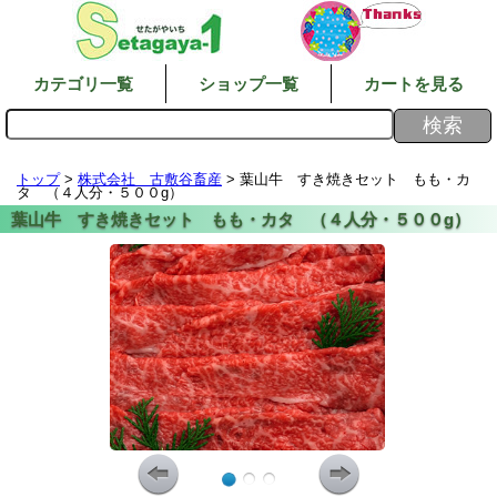
カテゴリ一覧
ショップ一覧
カートを見る
トップ
>
株式会社 古敷谷畜産
> 葉山牛 すき焼きセット もも・カ
タ （４人分・５００g）