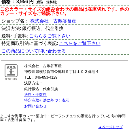
価格：
3,956 円
（税込・送料別）
このカラー・サイズの組み合わせの商品は在庫切れです。他の
カラー・サイズをご確認下さい。
ショップ名：
株式会社 古敷谷畜産
決済方法:
銀行振込、代金引換
送料･手数料:
こちらをご覧下さい
特定商取引法に基づく表記:
こちらをご覧下さい
この商品について問い合わせる
株式会社 古敷谷畜産
神奈川県横須賀市公郷町５丁目１０２番地４
TEL：046-853-4129
決済方法：
銀行振込、代金引換
送料・手数料
特定商取引法に基づく表示
お問い合わせ
よこすか海軍カレー･葉山牛・ビーフシチュウの販売を行っている肉の卸問
屋：古敷谷畜産です。
▲ページトップ