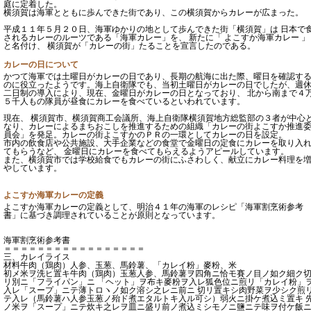
庭に定着した。
横須賀は海軍とともに歩んできた街であり、この横須賀からカレーが広まった。
平成１１年５月２０日、海軍ゆかりの地として歩んできた街「横須賀」は 日本で
されるカレーのルーツである「海軍カレー」を、 新たに「 よこすか海軍カレー 」
と名付け、 横須賀が「カレーの街」たることを宣言したのである。
カレーの日について
かつて海軍では土曜日がカレーの日であり、長期の航海に出た際、曜日を確認す
のに役立ったようです。海上自衛隊でも、当初土曜日がカレーの日でしたが、週
二日制の導入により、現在、金曜日がカレーの日となっており、 北から南まで４
５千人もの隊員が昼食にカレーを食べているといわれています。
現在、 横須賀市、横須賀商工会議所、海上自衛隊横須賀地方総監部の３者が中心
なり、カレーによるまちおこしを推進するための組織「カレーの街よこすか推進
員会」を発足。カレーの街よこすかのＰＲの一環としてカレーの日を設定。
市内の飲食店や公共施設、大手企業などの食堂で金曜日の定食にカレーを取り入
てもらうなど、 金曜日にカレーを食べてもらえるようアピールしています。
また、横須賀市では学校給食でもカレーの街にふさわしく、献立にカレー料理を
やしています。
よこすか海軍カレーの定義
よこすか海軍カレーの定義として、明治４１年の海軍のレシピ「海軍割烹術参考
書」に基づき調理されていることが原則となっています。
海軍割烹術参考書
＝＝＝＝＝＝＝＝＝＝＝＝＝＝＝＝＝
三、カレイライス
材料牛肉（鶏肉）人参、玉葱、馬鈴薯、「カレイ粉」麥粉、米
初メ米ヲ洗ヒ置キ牛肉（鶏肉）玉葱人参、馬鈴薯ヲ四角ニ恰モ賽ノ目ノ如ク細ク
リ別ニ「フライパン」ニ 「ヘット」ヲ布キ麥粉ヲ入レ狐色位ニ煎リ「カレイ粉」
入レ「スープ」ニテ薄トロヽノ如ク溶シ之レニ前ニ 切リ置キシ肉野菜ヲ少シク煎
テ入レ（馬鈴薯ハ人参玉葱ノ殆ド煮エタルトキ入ル可シ）弱火ニ掛ケ煮込ミ置キ 
ノ米ヲ「スープ」ニテ炊キ之レヲ皿ニ盛リ前ノ煮込ミシモノニ鹽ニテ味ヲ付ケ飯