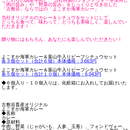
こだわりの国産牛肉と、 当社特製のフォンドヴォーを使用し
「肉の旨み」や「野菜の旨み」をじっくりと引き出した
「古敷谷」ならではの「よこすか海軍カレー」
当社オリジナルのカレー＆シチュウをセットにして、
どっちも食べて、味わって、どっちも美味しく、楽しんでい
ただきます！
贈り物にはもちろん、あなたにも楽しんでいただきたい！
よこすか海軍カレー＆葉山牛入りビーフシチュウセット
各３個セット（合計６個）本体価格：3,663円
よこすか海軍カレー＆葉山牛入りビーフシチュウセット
各５個セット（合計１０個）本体価格：6,043円
◆６個入り・１０個入りは、化粧箱にお入れしてお届けいた
します。
古敷谷畜産オリジナル
よこすか海軍カレー
◆名称
カレー
◆原材料
牛肉、野菜（じゃがいも、人参、玉葱）、フォンドヴォー、