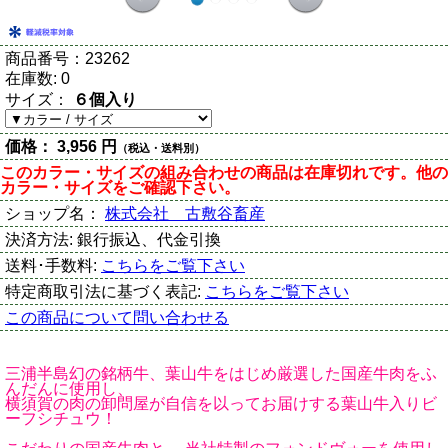
商品番号：
23262
在庫数:
0
サイズ：
６個入り
価格：
3,956 円
（税込・送料別）
このカラー・サイズの組み合わせの商品は在庫切れです。他の
カラー・サイズをご確認下さい。
ショップ名：
株式会社 古敷谷畜産
決済方法:
銀行振込、代金引換
送料･手数料:
こちらをご覧下さい
特定商取引法に基づく表記:
こちらをご覧下さい
この商品について問い合わせる
三浦半島幻の銘柄牛、葉山牛をはじめ厳選した国産牛肉をふ
んだんに使用し、
横須賀の肉の卸問屋が自信を以ってお届けする葉山牛入りビ
ーフシチュウ！