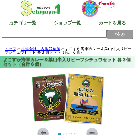
カテゴリ一覧
ショップ一覧
カートを見る
トップ
>
株式会社 古敷谷畜産
> よこすか海軍カレー＆葉山牛入りビー
フシチュウセット 各３個セット（合計６個）