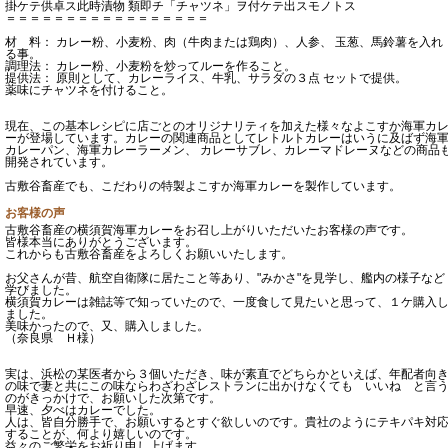
掛ケテ供卓ス此時漬物 類即チ「チャツネ」ヲ付ケテ出スモノトス
＝＝＝＝＝＝＝＝＝＝＝＝＝＝＝＝＝
材 料： カレー粉、小麦粉、肉（牛肉または鶏肉）、人参、 玉葱、馬鈴薯を入れ
る事。
調理法： カレー粉、小麦粉を炒ってルーを作ること。
提供法： 原則として、カレーライス、牛乳、サラダの３点 セットで提供。
薬味にチャツネを付けること。
現在、この基本レシピに店ごとのオリジナリティを加えた様々なよこすか海軍カ
ーが登場しています。カレーの関連商品としてレトルトカレーはいうに及ばず海
カレーパン、海軍カレーラーメン、 カレーサブレ、カレーマドレーヌなどの商品
開発されています。
古敷谷畜産でも、こだわりの特製よこすか海軍カレーを製作しています。
お客様の声
古敷谷畜産の横須賀海軍カレーをお召し上がりいただいたお客様の声です。
皆様本当にありがとうございます。
これからも古敷谷畜産をよろしくお願いいたします。
お父さんが昔、航空自衛隊に居たこと等あり、"みかさ"を見学し、艦内の様子など
学びました。
横須賀カレーは雑誌等で知っていたので、一度食して見たいと思って、１ケ購入
ました。
美味かったので、又、購入しました。
（奈良県 Ｈ様）
実は、浜松の某医者から３個いただき、味が素直でどちらかといえば、年配者向
の味で妻と共にこの味ならわざわざレストランに出かけなくても いいね と言
のがきっかけで、お願いした次第です。
早速、夕べはカレーでした。
人は、皆自分勝手で、お願いするとすぐ欲しいのです。貴社のようにテキパキ対
することが、何より嬉しいのです。
益々のご繁栄をお祈り申し上げます。