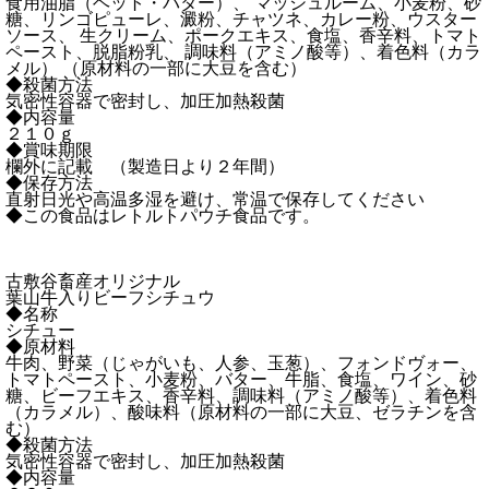
食用油脂（ヘット・バター）、 マッシュルーム、小麦粉、砂
糖、リンゴピューレ、澱粉、チャツネ、カレー粉、ウスター
ソース、 生クリーム、ポークエキス、食塩、香辛料、トマト
ペースト、脱脂粉乳、 調味料（アミノ酸等）、着色料（カラ
メル） （原材料の一部に大豆を含む）
◆殺菌方法
気密性容器で密封し、加圧加熱殺菌
◆内容量
２１０ｇ
◆賞味期限
欄外に記載 （製造日より２年間）
◆保存方法
直射日光や高温多湿を避け、常温で保存してください
◆この食品はレトルトパウチ食品です。
古敷谷畜産オリジナル
葉山牛入りビーフシチュウ
◆名称
シチュー
◆原材料
牛肉、野菜（じゃがいも、人参、玉葱）、フォンドヴォー、
トマトペースト、小麦粉、バター、牛脂、食塩、ワイン、砂
糖、ビーフエキス、香辛料、調味料（アミノ酸等）、着色料
（カラメル）、酸味料（原材料の一部に大豆、ゼラチンを含
む）
◆殺菌方法
気密性容器で密封し、加圧加熱殺菌
◆内容量