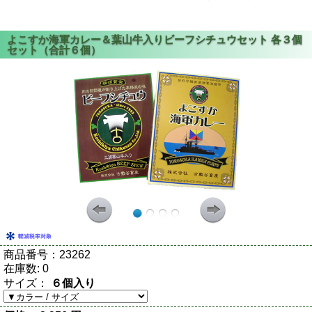
商品番号：
23262
在庫数:
0
サイズ：
６個入り