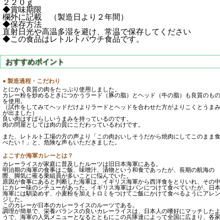
２２０ｇ
◆賞味期限
欄外に記載 （製造日より２年間）
◆保存方法
直射日光や高温多湿を避け、常温で保存してください
◆この食品はレトルトパウチ食品です。
● 製造過程・こだわり
とにかく良質の肉をたっぷり使用しました。
カレー粉を炒めるときにつかうラード（豚の脂）とヘッド（牛の脂）も良質のも
を使用。
（試作をしてみてヘッドだけよりラードとヘッドを合わせた方がよりこくとうま
が出ました）
良い肉はすばらしいうまみを持っているのです。
肉の問屋としては肉の質にこだわっているわけです。
また、レトルト工場の方の声より「この肉おいしそうだから焼肉にしてこのまま
べたい！」と、危険な声もいただきました。
よこすか海軍カレーとは？
カレーライスが家庭に普及したルーツは旧日本海軍にある。
明治期の海軍の食事はご飯、味噌汁、漬物という和食であったが、長期の航海の
際、脚気に罹る乗組員が多いことに悩んでいた。
原因が食事にあると判断した海軍は、イギリス海軍から西洋食をとりいれ、その
にカレー味のシチューがあった。イギリス海軍はパンにつけて食べていたが、日
海軍には馴染めず、小麦粉を加えトロミをつけてご飯にかけて食べるようにアレ
ジした。
このカレーが日本のカレーライスのルーツである。
調理が簡単で、栄養バランスの良いカレーライスは、日本人の嗜好にマッチした
うで、海軍の人気メニューとなるとともにこの兵隊達によって全国に広まり、各