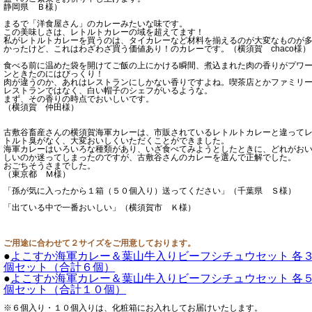
静岡県 Ｂ様）
まるで「洋食屋さん」のカレーみたいな味です。
この美味しさは、レトルトカレーの域を超えてます！
私がレトルトカレーを買うのは、タイカレーなど材料を揃えるのが大変なものが
かったけど、これはわざわざ買う価値あり！のカレーです。（横須賀 chaco様）
食べる前に温めた袋を開けてご飯の上にかける瞬間、煮込まれた肉の香りがプワ
ンときたのにはびっくり！
肉が違うのか、あれはレストランにしかない香りですよね。喫茶店とかファミリ
レストランではなく、白い帽子のシェフがいるような。
まず、その香りの時点でおいしいです。
（横須賀 仲田様）
古敷谷畜産さんの横須賀海軍カレーは、市販されているレトルトカレーと違って
トルト臭がなく、大変おいしくいただくことができました。
海軍カレーはいろいろな種類があり、いざ食べてみようとしたときに、どれがお
しいのか迷ってしまったのですが、古敷谷さんのカレーを選んで正解でした。
おごちそうさまでした。
（東京都 Ｍ様）
「孫が気に入ったから１箱（５０個入り）送ってください」（千葉県 Ｓ様）
「出ている中で一番おいしい」（横須賀市 Ｋ様）
ご用途に合わせて２サイズをご用意しております。
●
よこすか海軍カレー＆葉山牛入りビーフシチュウセット 各
個セット（合計６個）
●
よこすか海軍カレー＆葉山牛入りビーフシチュウセット 各
個セット（合計１０個）
※６個入り・１０個入りは、化粧箱にお入れしてお届けいたします。