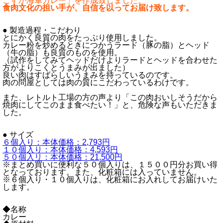
こすか海軍カレー」を作成致しました。
食肉文化の担い手が、自信を以ってお届け致します。
● 製造過程・こだわり
とにかく良質の肉をたっぷり使用しました。
カレー粉を炒めるときにつかうラード（豚の脂）とヘッド
（牛の脂）も良質のものを使用。
（試作をしてみてヘッドだけよりラードとヘッドを合わせた
方がよりこくとうまみが出ました）
良い肉はすばらしいうまみを持っているのです。
肉の問屋としては肉の質にこだわっているわけです。
また、レトルト工場の方の声より「この肉おいしそうだから
焼肉にしてこのまま食べたい！」と、危険な声もいただきま
した。
● サイズ
６個入り：本体価格：2,793円
１０個入り：本体価格：4,593円
５０個入リ：本体価格：21,500円
※まとめ買いに便利な５０個入りは、１５００円分お買い得
となっております。また、化粧箱には入っていません。
※６個入り・１０個入りは、化粧箱にお入れしてお届けいた
します。
◆名称
カレー