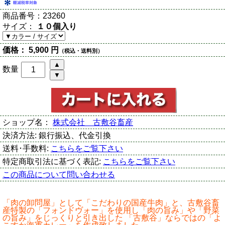
商品番号：
23260
サイズ：
１０個入り
価格：
5,900 円
（税込・送料別）
数量
ショップ名：
株式会社 古敷谷畜産
決済方法:
銀行振込、代金引換
送料･手数料:
こちらをご覧下さい
特定商取引法に基づく表記:
こちらをご覧下さい
この商品について問い合わせる
「肉の卸問屋」として「こだわりの国産牛肉」と、古敷谷畜
産特製の「フォンドヴォー」を使用し「肉の旨み」や「野菜
の旨み」をじっくりと引き出した 「古敷谷」ならではの「よ