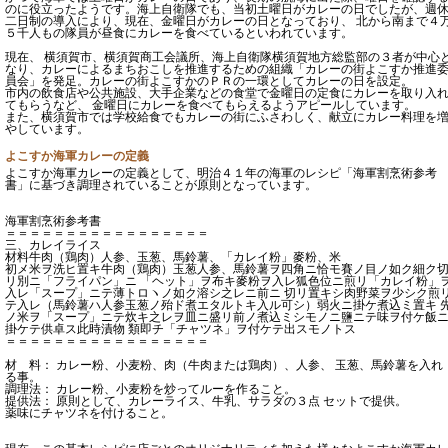
のに役立ったようです。海上自衛隊でも、当初土曜日がカレーの日でしたが、週
二日制の導入により、現在、金曜日がカレーの日となっており、 北から南まで４
５千人もの隊員が昼食にカレーを食べているといわれています。
現在、 横須賀市、横須賀商工会議所、海上自衛隊横須賀地方総監部の３者が中心
なり、カレーによるまちおこしを推進するための組織「カレーの街よこすか推進
員会」を発足。カレーの街よこすかのＰＲの一環としてカレーの日を設定。
市内の飲食店や公共施設、大手企業などの食堂で金曜日の定食にカレーを取り入
てもらうなど、 金曜日にカレーを食べてもらえるようアピールしています。
また、横須賀市では学校給食でもカレーの街にふさわしく、献立にカレー料理を
やしています。
よこすか海軍カレーの定義
よこすか海軍カレーの定義として、明治４１年の海軍のレシピ「海軍割烹術参考
書」に基づき調理されていることが原則となっています。
海軍割烹術参考書
＝＝＝＝＝＝＝＝＝＝＝＝＝＝＝＝＝
三、カレイライス
材料牛肉（鶏肉）人参、玉葱、馬鈴薯、「カレイ粉」麥粉、米
初メ米ヲ洗ヒ置キ牛肉（鶏肉）玉葱人参、馬鈴薯ヲ四角ニ恰モ賽ノ目ノ如ク細ク
リ別ニ「フライパン」ニ 「ヘット」ヲ布キ麥粉ヲ入レ狐色位ニ煎リ「カレイ粉」
入レ「スープ」ニテ薄トロヽノ如ク溶シ之レニ前ニ 切リ置キシ肉野菜ヲ少シク煎
テ入レ（馬鈴薯ハ人参玉葱ノ殆ド煮エタルトキ入ル可シ）弱火ニ掛ケ煮込ミ置キ 
ノ米ヲ「スープ」ニテ炊キ之レヲ皿ニ盛リ前ノ煮込ミシモノニ鹽ニテ味ヲ付ケ飯
掛ケテ供卓ス此時漬物 類即チ「チャツネ」ヲ付ケテ出スモノトス
＝＝＝＝＝＝＝＝＝＝＝＝＝＝＝＝＝
材 料： カレー粉、小麦粉、肉（牛肉または鶏肉）、人参、 玉葱、馬鈴薯を入れ
る事。
調理法： カレー粉、小麦粉を炒ってルーを作ること。
提供法： 原則として、カレーライス、牛乳、サラダの３点 セットで提供。
薬味にチャツネを付けること。