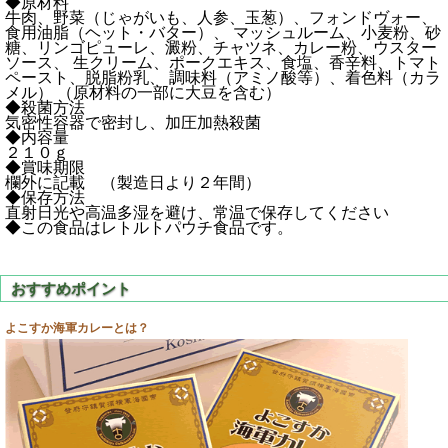
◆原材料
牛肉、野菜（じゃがいも、人参、玉葱）、フォンドヴォー、
食用油脂（ヘット・バター）、 マッシュルーム、小麦粉、砂
糖、リンゴピューレ、澱粉、チャツネ、カレー粉、ウスター
ソース、 生クリーム、ポークエキス、食塩、香辛料、トマト
ペースト、脱脂粉乳、 調味料（アミノ酸等）、着色料（カラ
メル） （原材料の一部に大豆を含む）
◆殺菌方法
気密性容器で密封し、加圧加熱殺菌
◆内容量
２１０ｇ
◆賞味期限
欄外に記載 （製造日より２年間）
◆保存方法
直射日光や高温多湿を避け、常温で保存してください
◆この食品はレトルトパウチ食品です。
よこすか海軍カレーとは？