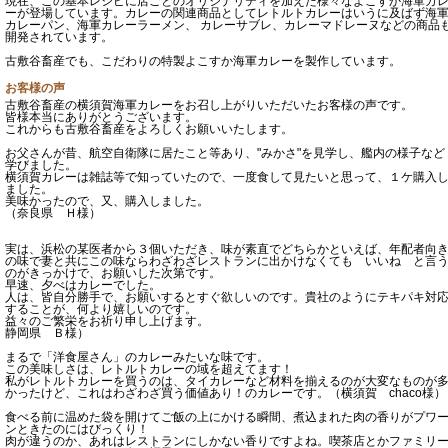
現在、この基本レシピに店ごとのオリジナリティを加えた様々なよこすか海軍カ
ーが登場しています。カレーの関連商品としてレトルトカレーはいうに及ばず海
カレーパン、海軍カレーラーメン、 カレーサブレ、カレーマドレーヌなどの商品
開発されています。
古敷谷畜産でも、こだわりの特製よこすか海軍カレーを製作しています。
お客様の声
古敷谷畜産の横須賀海軍カレーをお召し上がりいただいたお客様の声です。
皆様本当にありがとうございます。
これからも古敷谷畜産をよろしくお願いいたします。
お父さんが昔、航空自衛隊に居たこと等あり、"みかさ"を見学し、艦内の様子など
学びました。
横須賀カレーは雑誌等で知っていたので、一度食して見たいと思って、１ケ購入
ました。
美味かったので、又、購入しました。
（奈良県 Ｈ様）
実は、浜松の某医者から３個いただき、味が素直でどちらかといえば、年配者向
の味で妻と共にこの味ならわざわざレストランに出かけなくても いいね と言
のがきっかけで、お願いした次第です。
早速、夕べはカレーでした。
人は、皆自分勝手で、お願いするとすぐ欲しいのです。貴社のようにテキパキ対
することが、何より嬉しいのです。
益々のご繁栄をお祈り申し上げます。
静岡県 Ｂ様）
まるで「洋食屋さん」のカレーみたいな味です。
この美味しさは、レトルトカレーの域を超えてます！
私がレトルトカレーを買うのは、タイカレーなど材料を揃えるのが大変なものが
かったけど、これはわざわざ買う価値あり！のカレーです。（横須賀 chaco様）
食べる前に温めた袋を開けてご飯の上にかける瞬間、煮込まれた肉の香りがプワ
ンときたのにはびっくり！
肉が違うのか、あれはレストランにしかない香りですよね。喫茶店とかファミリ