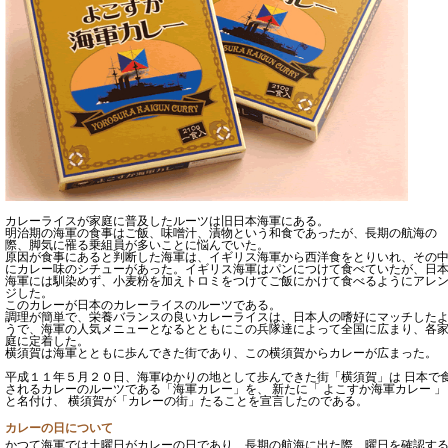
カレーライスが家庭に普及したルーツは旧日本海軍にある。
明治期の海軍の食事はご飯、味噌汁、漬物という和食であったが、長期の航海の
際、脚気に罹る乗組員が多いことに悩んでいた。
原因が食事にあると判断した海軍は、イギリス海軍から西洋食をとりいれ、その
にカレー味のシチューがあった。イギリス海軍はパンにつけて食べていたが、日
海軍には馴染めず、小麦粉を加えトロミをつけてご飯にかけて食べるようにアレ
ジした。
このカレーが日本のカレーライスのルーツである。
調理が簡単で、栄養バランスの良いカレーライスは、日本人の嗜好にマッチした
うで、海軍の人気メニューとなるとともにこの兵隊達によって全国に広まり、各
庭に定着した。
横須賀は海軍とともに歩んできた街であり、この横須賀からカレーが広まった。
平成１１年５月２０日、海軍ゆかりの地として歩んできた街「横須賀」は 日本で
されるカレーのルーツである「海軍カレー」を、 新たに「 よこすか海軍カレー 」
と名付け、 横須賀が「カレーの街」たることを宣言したのである。
カレーの日について
かつて海軍では土曜日がカレーの日であり、長期の航海に出た際、曜日を確認す