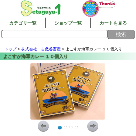
カテゴリ一覧
ショップ一覧
カートを見る
トップ
>
株式会社 古敷谷畜産
> よこすか海軍カレー １０個入り