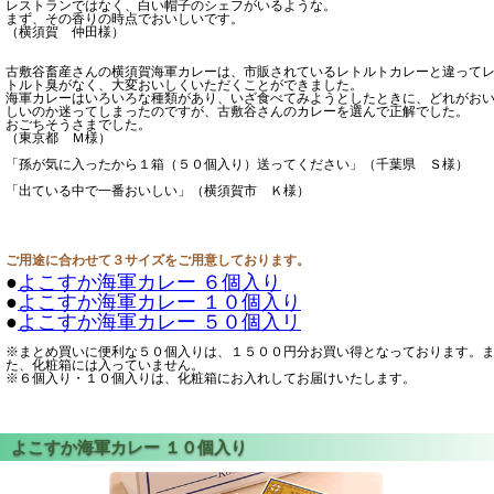
レストランではなく、白い帽子のシェフがいるような。
まず、その香りの時点でおいしいです。
（横須賀 仲田様）
古敷谷畜産さんの横須賀海軍カレーは、市販されているレトルトカレーと違って
トルト臭がなく、大変おいしくいただくことができました。
海軍カレーはいろいろな種類があり、いざ食べてみようとしたときに、どれがお
しいのか迷ってしまったのですが、古敷谷さんのカレーを選んで正解でした。
おごちそうさまでした。
（東京都 Ｍ様）
「孫が気に入ったから１箱（５０個入り）送ってください」（千葉県 Ｓ様）
「出ている中で一番おいしい」（横須賀市 Ｋ様）
ご用途に合わせて３サイズをご用意しております。
●
よこすか海軍カレー ６個入り
●
よこすか海軍カレー １０個入り
●
よこすか海軍カレー ５０個入リ
※まとめ買いに便利な５０個入りは、１５００円分お買い得となっております。
た、化粧箱には入っていません。
※６個入り・１０個入りは、化粧箱にお入れしてお届けいたします。