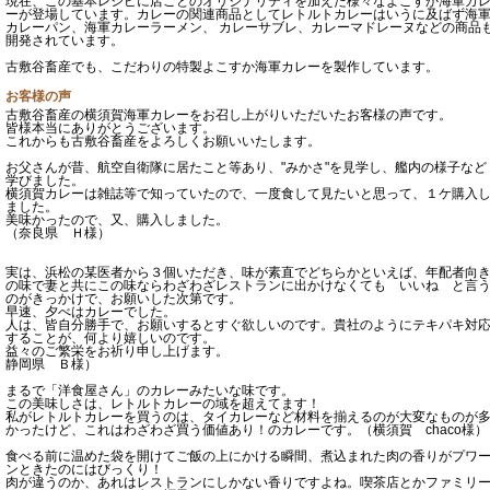
現在、この基本レシピに店ごとのオリジナリティを加えた様々なよこすか海軍カ
ーが登場しています。カレーの関連商品としてレトルトカレーはいうに及ばず海
カレーパン、海軍カレーラーメン、 カレーサブレ、カレーマドレーヌなどの商品
開発されています。
古敷谷畜産でも、こだわりの特製よこすか海軍カレーを製作しています。
お客様の声
古敷谷畜産の横須賀海軍カレーをお召し上がりいただいたお客様の声です。
皆様本当にありがとうございます。
これからも古敷谷畜産をよろしくお願いいたします。
お父さんが昔、航空自衛隊に居たこと等あり、"みかさ"を見学し、艦内の様子など
学びました。
横須賀カレーは雑誌等で知っていたので、一度食して見たいと思って、１ケ購入
ました。
美味かったので、又、購入しました。
（奈良県 Ｈ様）
実は、浜松の某医者から３個いただき、味が素直でどちらかといえば、年配者向
の味で妻と共にこの味ならわざわざレストランに出かけなくても いいね と言
のがきっかけで、お願いした次第です。
早速、夕べはカレーでした。
人は、皆自分勝手で、お願いするとすぐ欲しいのです。貴社のようにテキパキ対
することが、何より嬉しいのです。
益々のご繁栄をお祈り申し上げます。
静岡県 Ｂ様）
まるで「洋食屋さん」のカレーみたいな味です。
この美味しさは、レトルトカレーの域を超えてます！
私がレトルトカレーを買うのは、タイカレーなど材料を揃えるのが大変なものが
かったけど、これはわざわざ買う価値あり！のカレーです。（横須賀 chaco様）
食べる前に温めた袋を開けてご飯の上にかける瞬間、煮込まれた肉の香りがプワ
ンときたのにはびっくり！
肉が違うのか、あれはレストランにしかない香りですよね。喫茶店とかファミリ