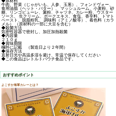
◆原材料
牛肉、野菜（じゃがいも、人参、玉葱）、フォンドヴォー、
食用油脂（ヘット・バター）、 マッシュルーム、小麦粉、砂
糖、リンゴピューレ、澱粉、チャツネ、カレー粉、ウスター
ソース、 生クリーム、ポークエキス、食塩、香辛料、トマト
ペースト、脱脂粉乳、 調味料（アミノ酸等）、着色料（カラ
メル） （原材料の一部に大豆を含む）
◆殺菌方法
気密性容器で密封し、加圧加熱殺菌
◆内容量
２１０ｇ
◆賞味期限
欄外に記載 （製造日より２年間）
◆保存方法
直射日光や高温多湿を避け、常温で保存してください
◆この食品はレトルトパウチ食品です。
よこすか海軍カレーとは？