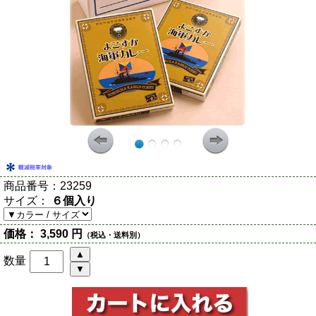
商品番号：
23259
サイズ：
６個入り
価格：
3,590 円
（税込・送料別）
数量