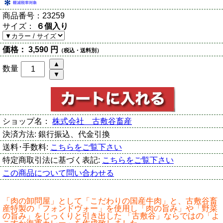
商品番号：
23259
サイズ：
６個入り
価格：
3,590 円
（税込・送料別）
数量
ショップ名：
株式会社 古敷谷畜産
決済方法:
銀行振込、代金引換
送料･手数料:
こちらをご覧下さい
特定商取引法に基づく表記:
こちらをご覧下さい
この商品について問い合わせる
「肉の卸問屋」として「こだわりの国産牛肉」と、古敷谷畜
産特製の「フォンドヴォー」を使用し「肉の旨み」や「野菜
の旨み」をじっくりと引き出した 「古敷谷」ならではの「よ