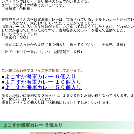
レストランではなく、白い帽子のシェフがいるような。
まず、その香りの時点でおいしいです。
（横須賀 仲田様）
古敷谷畜産さんの横須賀海軍カレーは、市販されているレトルトカレーと違って
トルト臭がなく、大変おいしくいただくことができました。
海軍カレーはいろいろな種類があり、いざ食べてみようとしたときに、どれがお
しいのか迷ってしまったのですが、古敷谷さんのカレーを選んで正解でした。
おごちそうさまでした。
（東京都 Ｍ様）
「孫が気に入ったから１箱（５０個入り）送ってください」（千葉県 Ｓ様）
「出ている中で一番おいしい」（横須賀市 Ｋ様）
ご用途に合わせて３サイズをご用意しております。
●
よこすか海軍カレー ６個入り
●
よこすか海軍カレー １０個入り
●
よこすか海軍カレー ５０個入リ
※まとめ買いに便利な５０個入りは、１５００円分お買い得となっております。
た、化粧箱には入っていません。
※６個入り・１０個入りは、化粧箱にお入れしてお届けいたします。