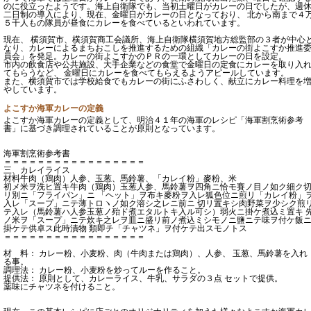
のに役立ったようです。海上自衛隊でも、当初土曜日がカレーの日でしたが、週
二日制の導入により、現在、金曜日がカレーの日となっており、 北から南まで４
５千人もの隊員が昼食にカレーを食べているといわれています。
現在、 横須賀市、横須賀商工会議所、海上自衛隊横須賀地方総監部の３者が中心
なり、カレーによるまちおこしを推進するための組織「カレーの街よこすか推進
員会」を発足。カレーの街よこすかのＰＲの一環としてカレーの日を設定。
市内の飲食店や公共施設、大手企業などの食堂で金曜日の定食にカレーを取り入
てもらうなど、 金曜日にカレーを食べてもらえるようアピールしています。
また、横須賀市では学校給食でもカレーの街にふさわしく、献立にカレー料理を
やしています。
よこすか海軍カレーの定義
よこすか海軍カレーの定義として、明治４１年の海軍のレシピ「海軍割烹術参考
書」に基づき調理されていることが原則となっています。
海軍割烹術参考書
＝＝＝＝＝＝＝＝＝＝＝＝＝＝＝＝＝
三、カレイライス
材料牛肉（鶏肉）人参、玉葱、馬鈴薯、「カレイ粉」麥粉、米
初メ米ヲ洗ヒ置キ牛肉（鶏肉）玉葱人参、馬鈴薯ヲ四角ニ恰モ賽ノ目ノ如ク細ク
リ別ニ「フライパン」ニ 「ヘット」ヲ布キ麥粉ヲ入レ狐色位ニ煎リ「カレイ粉」
入レ「スープ」ニテ薄トロヽノ如ク溶シ之レニ前ニ 切リ置キシ肉野菜ヲ少シク煎
テ入レ（馬鈴薯ハ人参玉葱ノ殆ド煮エタルトキ入ル可シ）弱火ニ掛ケ煮込ミ置キ 
ノ米ヲ「スープ」ニテ炊キ之レヲ皿ニ盛リ前ノ煮込ミシモノニ鹽ニテ味ヲ付ケ飯
掛ケテ供卓ス此時漬物 類即チ「チャツネ」ヲ付ケテ出スモノトス
＝＝＝＝＝＝＝＝＝＝＝＝＝＝＝＝＝
材 料： カレー粉、小麦粉、肉（牛肉または鶏肉）、人参、 玉葱、馬鈴薯を入れ
る事。
調理法： カレー粉、小麦粉を炒ってルーを作ること。
提供法： 原則として、カレーライス、牛乳、サラダの３点 セットで提供。
薬味にチャツネを付けること。