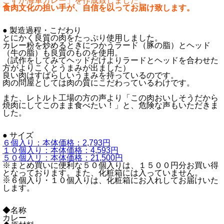
こすか海軍カレー」を作成致しました。
食肉文化の担い手が、自信を以ってお届け致します。
● 製造過程・こだわり
とにかく良質の肉をたっぷり使用しました。
カレー粉を炒めるときにつかうラード（豚の脂）とヘッド
（牛の脂）も良質のものを使用。
（試作をしてみてヘッドだけよりラードとヘッドを合わせた
方がよりこくとうまみが出ました）
良い肉はすばらしいうまみを持っているのです。
肉の問屋としては肉の質にこだわっているわけです。
また、レトルト工場の方の声より「この肉おいしそうだから
焼肉にしてこのまま食べたい！」と、危険な声もいただきま
した。
● サイズ
６個入り：本体価格：2,793円
１０個入り：本体価格：4,593円
５０個入リ：本体価格：21,500円
※まとめ買いに便利な５０個入りは、１５００円分お買い得
となっております。また、化粧箱には入っていません。
※６個入り・１０個入りは、化粧箱にお入れしてお届けいた
します。
◆名称
カレー