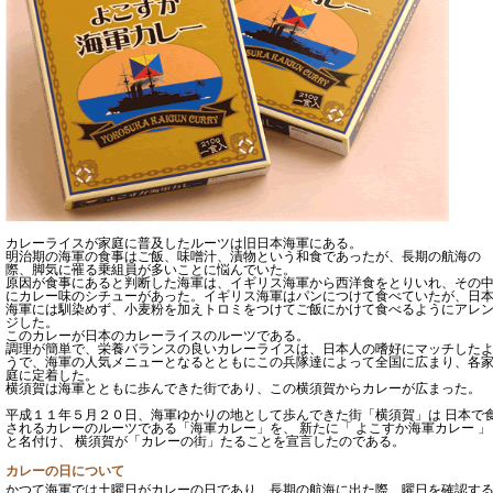
カレーライスが家庭に普及したルーツは旧日本海軍にある。
明治期の海軍の食事はご飯、味噌汁、漬物という和食であったが、長期の航海の
際、脚気に罹る乗組員が多いことに悩んでいた。
原因が食事にあると判断した海軍は、イギリス海軍から西洋食をとりいれ、その
にカレー味のシチューがあった。イギリス海軍はパンにつけて食べていたが、日
海軍には馴染めず、小麦粉を加えトロミをつけてご飯にかけて食べるようにアレ
ジした。
このカレーが日本のカレーライスのルーツである。
調理が簡単で、栄養バランスの良いカレーライスは、日本人の嗜好にマッチした
うで、海軍の人気メニューとなるとともにこの兵隊達によって全国に広まり、各
庭に定着した。
横須賀は海軍とともに歩んできた街であり、この横須賀からカレーが広まった。
平成１１年５月２０日、海軍ゆかりの地として歩んできた街「横須賀」は 日本で
されるカレーのルーツである「海軍カレー」を、 新たに「 よこすか海軍カレー 」
と名付け、 横須賀が「カレーの街」たることを宣言したのである。
カレーの日について
かつて海軍では土曜日がカレーの日であり、長期の航海に出た際、曜日を確認す