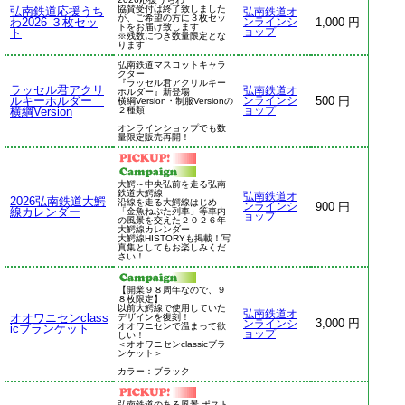
協賛受付は終了致しました
弘南鉄道応援うち
弘南鉄道オ
が、ご希望の方に３枚セッ
わ2026 ３枚セッ
1,000 円
ンラインシ
トをお届け致します
ト
ョップ
※残数につき数量限定とな
ります
弘南鉄道マスコットキャラ
クター
『ラッセル君アクリルキー
ラッセル君アクリ
弘南鉄道オ
ホルダー』新登場
ルキーホルダー
500 円
ンラインシ
横綱Version・制服Versionの
横綱Version
２種類
ョップ
オンラインショップでも数
量限定販売再開！
大鰐～中央弘前を走る弘南
鉄道大鰐線
弘南鉄道オ
2026弘南鉄道大鰐
沿線を走る大鰐線はじめ
900 円
ンラインシ
線カレンダー
「金魚ねぷた列車」等車内
ョップ
の風景を交えた２０２６年
大鰐線カレンダー
大鰐線HISTORYも掲載！写
真集としてもお楽しみくだ
さい！
【開業９８周年なので、９
８枚限定】
以前大鰐線で使用していた
弘南鉄道オ
オオワニセンclass
デザインを復刻！
3,000 円
ンラインシ
オオワニセンで温まって欲
icブランケット
ョップ
しい！
＜オオワニセンclassicブラ
ンケット＞
カラー：ブラック
弘南鉄道のある風景 ポスト