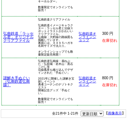
キーホルダー」
数量限定でオンラインでも
販売！
弘南鉄道クリアファイル
弘南鉄道イメージキャラク
ター：ラッセル君と沿線ス
ポットイラストがかわいい
弘南鉄道「ラッセ
300 円
弘南鉄道オ
クリアファイル。
ル君」オリジナル
ンラインシ
弘南線・大鰐線の路線図も
クリアファイル
掲載しています。
ョップ
在庫切れ
裏面には、Ａ４Ａ５ハガキ
名刺サイズ寸法入り。
オンラインショップでも数
量限定販売再開！
弘南鉄道弘南線・扇ねぷ
た・弘前城・岩木山・黒石
こけし等
沿線風景も織り込んでデザ
インされた「手ぬぐい」
謎解き手ぬぐい
800 円
弘南鉄道オ
2021年に開催した謎解き宝
（弘南鉄道弘南
ンラインシ
探しイベント
線）
勇者コーナンのナゾトキク
ョップ
在庫切れ
エスト
開催記念グッズ「手ぬぐ
い」
数量限定でオンラインでも
販売！
全21件中 1-21件
【
画像表示
】