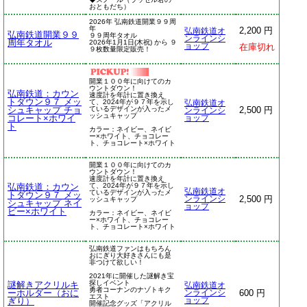
おともだち）
2026年 弘南鉄道開業９９周
年
2,200 円
弘南鉄道オ
弘南鉄道開業９９
９９周年タオル
ンラインシ
周年タオル
2026年1月1日(木祝) から ９
ョップ
在庫切れ
９枚数量限定販売！
開業１００年に向けてのカ
ウントダウン！
弘南鉄道：カウン
速度計を年計に置き換え
トダウン９７ メッ
て、2024年が９７年を示し
弘南鉄道オ
シュキャップ チョ
ているデザインが入ったメ
2,500 円
ンラインシ
ッシュキャップ
コレート×ホワイ
ョップ
ト
カラー：ネイビー、ネイビ
ー×ホワイト、チョコレー
ト、チョコレート×ホワイト
開業１００年に向けてのカ
ウントダウン！
速度計を年計に置き換え
弘南鉄道：カウン
て、2024年が９７年を示し
弘南鉄道オ
ているデザインが入ったメ
トダウン９７ メッ
2,500 円
ンラインシ
ッシュキャップ
シュキャップ ネイ
ョップ
ビー×ホワイト
カラー：ネイビー、ネイビ
ー×ホワイト、チョコレー
ト、チョコレート×ホワイト
弘南鉄道ファンはもちろん
おにぎり大好きさんにも是
非つけて欲しい！
2021年に開催した謎解き宝
探しイベント
謎解きアクリルキ
弘南鉄道オ
勇者コーナンのナゾトキク
ーホルダー（おに
600 円
ンラインシ
エスト
ぎり）
ョップ
開催記念グッズ「アクリル