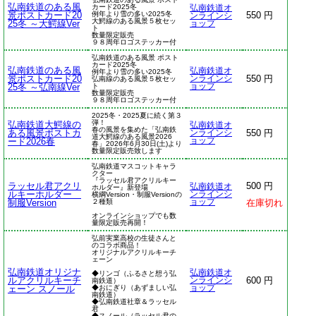
弘南鉄道のある風
カード2025冬
弘南鉄道オ
景ポストカード20
例年より雪の多い2025冬
550 円
ンラインシ
大鰐線のある風景５枚セッ
25冬 ～大鰐線Ver
ョップ
ト
数量限定販売
９８周年ロゴステッカー付
弘南鉄道のある風景 ポスト
カード2025冬
弘南鉄道のある風
弘南鉄道オ
例年より雪の多い2025冬
景ポストカード20
550 円
ンラインシ
弘南線のある風景５枚セッ
25冬 ～弘南線Ver
ト
ョップ
数量限定販売
９８周年ロゴステッカー付
2025冬・2025夏に続く第３
弾！
弘南鉄道大鰐線の
弘南鉄道オ
春の風景を集めた「弘南鉄
ある風景ポストカ
550 円
ンラインシ
道大鰐線のある風景2026
ード2026春
ョップ
春」2026年6月30日(土)より
数量限定販売致します
弘南鉄道マスコットキャラ
クター
『ラッセル君アクリルキー
ラッセル君アクリ
500 円
弘南鉄道オ
ホルダー』新登場
ルキーホルダー
ンラインシ
横綱Version・制服Versionの
制服Version
２種類
ョップ
在庫切れ
オンラインショップでも数
量限定販売再開！
弘前実業高校の生徒さんと
のコラボ商品！
オリジナルアクリルキーチ
ェーン
弘南鉄道オリジナ
弘南鉄道オ
◆リンゴ（ふるさと想う弘
ルアクリルキーチ
600 円
ンラインシ
南鉄道）
ェーン スノール
◆おにぎり（あずましい弘
ョップ
南鉄道）
◆弘南鉄道社章＆ラッセル
君
◆スノール（ラッセル君の