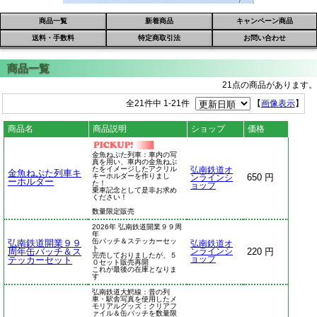
商品一覧
新着商品
キャンペーン商品
送料・手数料
特定商取引法
お問い合わせ
21点の商品があります。
全21件中 1-21件
【
画像表示
】
商品名
商品説明
ショップ
価格
金魚ねぷた列車：車内の写
真を用い、車内の金魚ねぷ
たをイメージしたアクリル
弘南鉄道オ
金魚ねぷた列車キ
キーホルダーを作りまし
650 円
ンラインシ
ーホルダー
た！
ョップ
乗車記念として是非お求め
ください！
数量限定販売
2026年 弘南鉄道開業９９周
年
缶バッチ＆ステッカーセッ
弘南鉄道開業９９
弘南鉄道オ
ト
周年缶バッチ＆ス
220 円
ンラインシ
完売しておりましたが、５
テッカーセット
ョップ
０セット販売再開
これが最後の在庫となりま
す
弘南鉄道大鰐線：昔の列
車・駅舎写真を使用したメ
モリアルグッズ：クリアフ
ァイル＆缶バッチを数量限