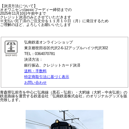
【決済方法について】
オオワニセンclassicフーディー締切までの
2025年11月10日午前中まで
クレジット決済のみとさせていただきます
※支払い完了済のご注文分を１１月１０日（月）に発注するため
ご理解のほど、よろしくお願いいたします
弘南鉄道オンラインショップ
東京都世田谷区代沢2-6-12アップルハイツ代沢302
TEL：0364070781
決済方法：
銀行振込、クレジットカード決済
送料・手数料
特定商取引法に基づく表示
お問い合わせ
青森県弘前市を中心に弘南線（黒石－弘前）・大鰐線（大鰐－中央弘前）の
鉄道路線を運営する鉄道会社「弘南鉄道株式会社」のオリジナルグッズを販
売致します。