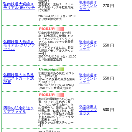
定販売！
弘南鉄道オ
弘南鉄道大鰐線メ
過去最大：直径７．５ｃｍ
270 円
ンラインシ
モリアル 缶バッチ
のデカ缶バッチを数量限定
ョップ
にて製作
2026年4月10日（金）12:00
より数量限定販売
弘南鉄道大鰐線：昔の列
車・駅舎写真を使用したメ
モリアルグッズ：クリアフ
弘南鉄道大鰐線メ
ァイル＆缶バッチを数量限
弘南鉄道オ
モリアル クリアフ
定販売！
550 円
ンラインシ
クリアファイルには、特製
ァイル
ョップ
大鰐線メモリアルステッカ
ー付！
2026年4月10日（金）12:00
より数量限定販売
弘南鉄道のある風景 ポスト
弘南鉄道のある風
弘南鉄道オ
カード2025夏
景ポストカード20
550 円
ンラインシ
雪Verに続き夏の風景を集め
25夏
ョップ
た６枚セット
2025年7月1日(火)昼12時よ
り50セット数量限定販売
春の桜の季節はもちろんの
事、祭りでじゃわめく夏
も、りんごが実る秋も、冬
弘南鉄道オ
四季の弘南鉄道ク
の雪景色も、津軽に＆弘南
500 円
ンラインシ
鉄道に乗りに来て欲しい願
リアファイル
ョップ
いを込め、春夏秋冬の風景
をまとめたクリアファイル
が出来ました！
特製ラッセル車ステッカー
付！
2026応援うちわ