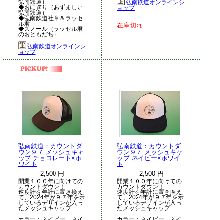
弘南鉄道）
弘南鉄道オンラインシ
◆おにぎり（あずましい
ョップ
弘南鉄道）
◆弘南鉄道社章＆ラッセ
ル君
在庫切れ
◆スノール（ラッセル君
のおともだち）
弘南鉄道オンラインシ
ョップ
弘南鉄道：カウントダ
弘南鉄道：カウントダ
ウン９７ メッシュキャ
ウン９７ メッシュキャ
ップ チョコレート×ホ
ップ ネイビー×ホワイ
ワイト
ト
2,500 円
2,500 円
開業１００年に向けての
開業１００年に向けての
カウントダウン！
カウントダウン！
速度計を年計に置き換え
速度計を年計に置き換え
て、2024年が９７年を示
て、2024年が９７年を示
しているデザインが入っ
しているデザインが入っ
たメッシュキャップ
たメッシュキャップ
カラー：ネイビー、ネイ
カラー：ネイビー、ネイ