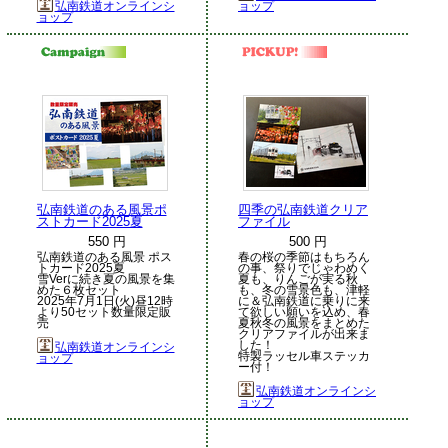
弘南鉄道オンラインシ
ョップ
ョップ
弘南鉄道のある風景ポ
四季の弘南鉄道クリア
ストカード2025夏
ファイル
550 円
500 円
弘南鉄道のある風景 ポス
春の桜の季節はもちろん
トカード2025夏
の事、祭りでじゃわめく
雪Verに続き夏の風景を集
夏も、りんごが実る秋
めた６枚セット
も、冬の雪景色も、津軽
2025年7月1日(火)昼12時
に＆弘南鉄道に乗りに来
より50セット数量限定販
て欲しい願いを込め、春
売
夏秋冬の風景をまとめた
クリアファイルが出来ま
した！
弘南鉄道オンラインシ
特製ラッセル車ステッカ
ョップ
ー付！
弘南鉄道オンラインシ
ョップ