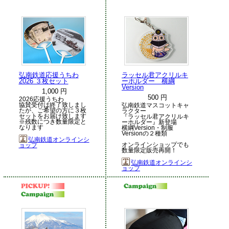
弘南鉄道応援うちわ
ラッセル君アクリルキ
2026 ３枚セット
ーホルダー 横綱
Version
1,000 円
500 円
2026応援うちわ
協賛受付は終了致しまし
弘南鉄道マスコットキャ
たが、ご希望の方に３枚
ラクター
セットをお届け致します
『ラッセル君アクリルキ
※残数につき数量限定と
ーホルダー』新登場
なります
横綱Version・制服
Versionの２種類
弘南鉄道オンラインシ
オンラインショップでも
ョップ
数量限定販売再開！
弘南鉄道オンラインシ
ョップ