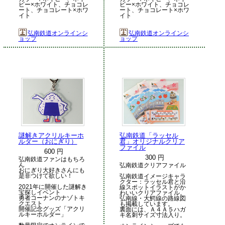
ビー×ホワイト、チョコレ
ビー×ホワイト、チョコレ
ート、チョコレート×ホワ
ート、チョコレート×ホワ
イト
イト
弘南鉄道オンラインシ
弘南鉄道オンラインシ
ョップ
ョップ
謎解きアクリルキーホ
弘南鉄道「ラッセル
ルダー（おにぎり）
君」オリジナルクリア
ファイル
600 円
300 円
弘南鉄道ファンはもちろ
ん
弘南鉄道クリアファイル
おにぎり大好きさんにも
是非つけて欲しい！
弘南鉄道イメージキャラ
クター：ラッセル君と沿
2021年に開催した謎解き
線スポットイラストがか
宝探しイベント
わいいクリアファイル。
勇者コーナンのナゾトキ
弘南線・大鰐線の路線図
クエスト
も掲載しています。
開催記念グッズ「アクリ
裏面には、Ａ４Ａ５ハガ
ルキーホルダー」
キ名刺サイズ寸法入り。