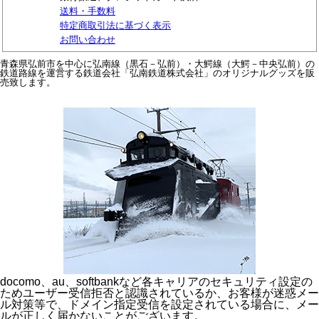
送料・手数料
特定商取引法に基づく表示
お問い合わせ
青森県弘前市を中心に弘南線（黒石－弘前）・大鰐線（大鰐－中央弘前）の
鉄道路線を運営する鉄道会社「弘南鉄道株式会社」のオリジナルグッズを販
売致します。
docomo、au、softbankなど各キャリアのセキュリティ設定の
ためユーザー受信拒否と認識されているか、お客様が迷惑メー
ル対策等で、ドメイン指定受信を設定されている場合に、メー
ルが正しく届かないことがございます。