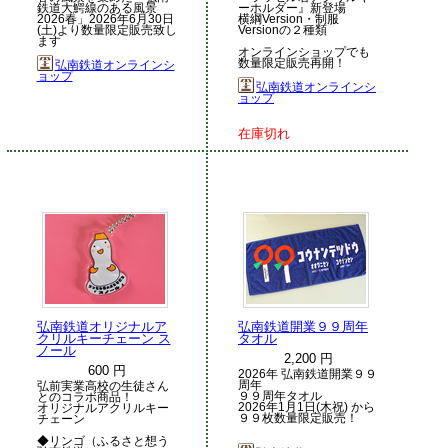
鉄道大鰐線のある風景
ーホルダー』新登場
2026春」2026年6月30日
横綱Version・制服
(土)より数量限定販売致し
Versionの２種類
ます
オンラインショップでも
数量限定販売再開！
弘南鉄道オンラインシ
ョップ
弘南鉄道オンラインシ
ョップ
在庫切れ
弘南鉄道オリジナルア
弘南鉄道開業９９周年
クリルキーチェーン ス
タオル
ノール
2,200 円
600 円
2026年 弘南鉄道開業９９
周年
弘前実業高校の生徒さん
９９周年タオル
とのコラボ商品！
2026年1月1日(木祝) から
オリジナルアクリルキー
９９枚数量限定販売！
チェーン
◆リンゴ（ふるさと想う