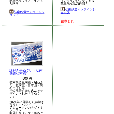
数量限定でオンラインで
オンラインショップでも
も販売！
数量限定販売再開！
弘南鉄道オンラインシ
弘南鉄道オンラインシ
ョップ
ョップ
在庫切れ
謎解き手ぬぐい（弘南
鉄道弘南線）
800 円
弘南鉄道弘南線・扇ねぷ
た・弘前城・岩木山・黒
石こけし等
沿線風景も織り込んでデ
ザインされた「手ぬぐ
い」
2021年に開催した謎解き
宝探しイベント
勇者コーナンのナゾトキ
クエスト
開催記念グッズ「手ぬぐ