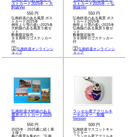
ストカード2025冬 ～大
ストカード2025冬 ～弘
鰐線Ver
南線Ver
550 円
550 円
弘南鉄道のある風景 ポス
弘南鉄道のある風景 ポス
トカード2025冬
トカード2025冬
例年より雪の多い2025冬
例年より雪の多い2025冬
大鰐線のある風景５枚セ
弘南線のある風景５枚セ
ット
ット
数量限定販売
数量限定販売
９８周年ロゴステッカー
９８周年ロゴステッカー
付
付
弘南鉄道オンラインシ
弘南鉄道オンラインシ
ョップ
ョップ
弘南鉄道大鰐線のある
ラッセル君アクリルキ
風景ポストカード2026
ーホルダー 制服
春
Version
550 円
500 円
2025冬・2025夏に続く第
弘南鉄道マスコットキャ
３弾！
ラクター
春の風景を集めた「弘南
『ラッセル君アクリルキ