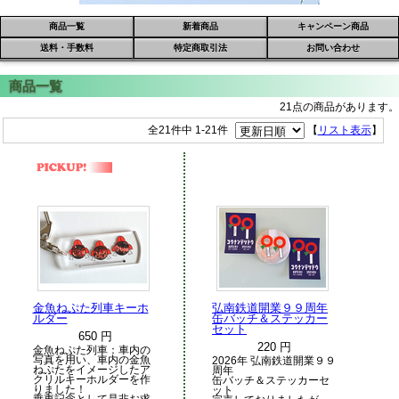
商品一覧
新着商品
キャンペーン商品
送料・手数料
特定商取引法
お問い合わせ
21点の商品があります。
全21件中 1-21件
【
リスト表示
】
金魚ねぷた列車キーホ
弘南鉄道開業９９周年
ルダー
缶バッチ＆ステッカー
セット
650 円
220 円
金魚ねぷた列車：車内の
写真を用い、車内の金魚
2026年 弘南鉄道開業９９
ねぷたをイメージしたア
周年
クリルキーホルダーを作
缶バッチ＆ステッカーセ
りました！
ット
乗車記念として是非お求