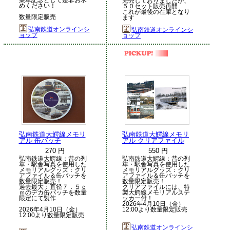
完売しておりましたが、
めください！
５０セット販売再開
これが最後の在庫となり
数量限定販売
ます
弘南鉄道オンラインシ
弘南鉄道オンラインシ
ョップ
ョップ
弘南鉄道大鰐線メモリ
弘南鉄道大鰐線メモリ
アル 缶バッチ
アル クリアファイル
270 円
550 円
弘南鉄道大鰐線：昔の列
弘南鉄道大鰐線：昔の列
車・駅舎写真を使用した
車・駅舎写真を使用した
メモリアルグッズ：クリ
メモリアルグッズ：クリ
アファイル＆缶バッチを
アファイル＆缶バッチを
数量限定販売！
数量限定販売！
過去最大：直径７．５ｃ
クリアファイルには、特
ｍのデカ缶バッチを数量
製大鰐線メモリアルステ
限定にて製作
ッカー付！
2026年4月10日（金）
2026年4月10日（金）
12:00より数量限定販売
12:00より数量限定販売
弘南鉄道オンラインシ