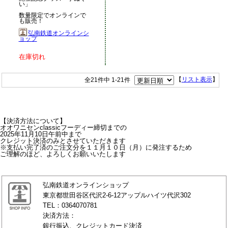
い」
数量限定でオンラインで
も販売！
弘南鉄道オンラインシ
ョップ
在庫切れ
全21件中 1-21件
【
リスト表示
】
【決済方法について】
オオワニセンclassicフーディー締切までの
2025年11月10日午前中まで
クレジット決済のみとさせていただきます
※支払い完了済のご注文分を１１月１０日（月）に発注するため
ご理解のほど、よろしくお願いいたします
弘南鉄道オンラインショップ
東京都世田谷区代沢2-6-12アップルハイツ代沢302
TEL：0364070781
決済方法：
銀行振込、クレジットカード決済