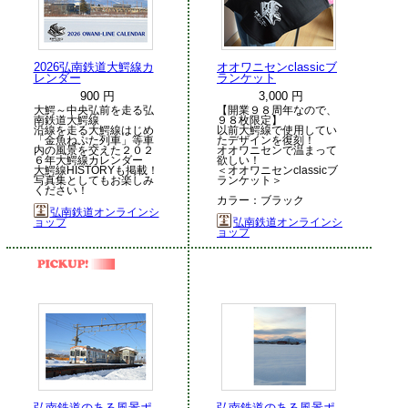
2026弘南鉄道大鰐線カ
オオワニセンclassicブ
レンダー
ランケット
900 円
3,000 円
大鰐～中央弘前を走る弘
【開業９８周年なので、
南鉄道大鰐線
９８枚限定】
沿線を走る大鰐線はじめ
以前大鰐線で使用してい
「金魚ねぷた列車」等車
たデザインを復刻！
内の風景を交えた２０２
オオワニセンで温まって
６年大鰐線カレンダー
欲しい！
大鰐線HISTORYも掲載！
＜オオワニセンclassicブ
写真集としてもお楽しみ
ランケット＞
ください！
カラー：ブラック
弘南鉄道オンラインシ
ョップ
弘南鉄道オンラインシ
ョップ
弘南鉄道のある風景ポ
弘南鉄道のある風景ポ