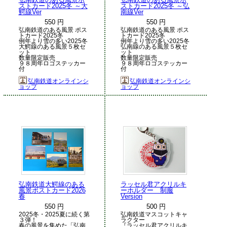
ストカード2025冬 ～大
ストカード2025冬 ～弘
鰐線Ver
南線Ver
550 円
550 円
弘南鉄道のある風景 ポス
弘南鉄道のある風景 ポス
トカード2025冬
トカード2025冬
例年より雪の多い2025冬
例年より雪の多い2025冬
大鰐線のある風景５枚セ
弘南線のある風景５枚セ
ット
ット
数量限定販売
数量限定販売
９８周年ロゴステッカー
９８周年ロゴステッカー
付
付
弘南鉄道オンラインシ
弘南鉄道オンラインシ
ョップ
ョップ
弘南鉄道大鰐線のある
ラッセル君アクリルキ
風景ポストカード2026
ーホルダー 制服
春
Version
550 円
500 円
2025冬・2025夏に続く第
弘南鉄道マスコットキャ
３弾！
ラクター
春の風景を集めた「弘南
『ラッセル君アクリルキ