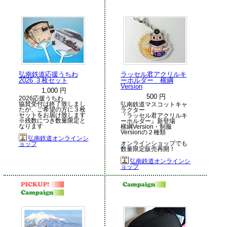
弘南鉄道応援うちわ
ラッセル君アクリルキ
2026 ３枚セット
ーホルダー 横綱
Version
1,000 円
500 円
2026応援うちわ
協賛受付は終了致しまし
弘南鉄道マスコットキャ
たが、ご希望の方に３枚
ラクター
セットをお届け致します
『ラッセル君アクリルキ
※残数につき数量限定と
ーホルダー』新登場
なります
横綱Version・制服
Versionの２種類
弘南鉄道オンラインシ
オンラインショップでも
ョップ
数量限定販売再開！
弘南鉄道オンラインシ
ョップ