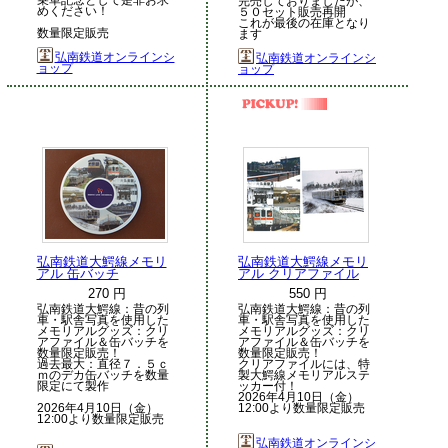
完売しておりましたが、
めください！
５０セット販売再開
これが最後の在庫となり
数量限定販売
ます
弘南鉄道オンラインシ
弘南鉄道オンラインシ
ョップ
ョップ
弘南鉄道大鰐線メモリ
弘南鉄道大鰐線メモリ
アル 缶バッチ
アル クリアファイル
270 円
550 円
弘南鉄道大鰐線：昔の列
弘南鉄道大鰐線：昔の列
車・駅舎写真を使用した
車・駅舎写真を使用した
メモリアルグッズ：クリ
メモリアルグッズ：クリ
アファイル＆缶バッチを
アファイル＆缶バッチを
数量限定販売！
数量限定販売！
過去最大：直径７．５ｃ
クリアファイルには、特
ｍのデカ缶バッチを数量
製大鰐線メモリアルステ
限定にて製作
ッカー付！
2026年4月10日（金）
2026年4月10日（金）
12:00より数量限定販売
12:00より数量限定販売
弘南鉄道オンラインシ