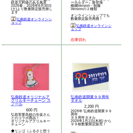
鉄道大鰐線のある風景
ーホルダー』新登場
2026春」2026年6月30日
横綱Version・制服
(土)より数量限定販売致し
Versionの２種類
ます
オンラインショップでも
数量限定販売再開！
弘南鉄道オンラインシ
ョップ
弘南鉄道オンラインシ
ョップ
在庫切れ
弘南鉄道オリジナルア
弘南鉄道開業９９周年
クリルキーチェーン ス
タオル
ノール
2,200 円
600 円
2026年 弘南鉄道開業９９
周年
弘前実業高校の生徒さん
９９周年タオル
とのコラボ商品！
2026年1月1日(木祝) から
オリジナルアクリルキー
９９枚数量限定販売！
チェーン
◆リンゴ（ふるさと想う