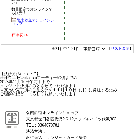
い」
数量限定でオンラインで
も販売！
弘南鉄道オンラインシ
ョップ
在庫切れ
全21件中 1-21件
【
リスト表示
】
【決済方法について】
オオワニセンclassicフーディー締切までの
2025年11月10日午前中まで
クレジット決済のみとさせていただきます
※支払い完了済のご注文分を１１月１０日（月）に発注するため
ご理解のほど、よろしくお願いいたします
弘南鉄道オンラインショップ
東京都世田谷区代沢2-6-12アップルハイツ代沢302
TEL：0364070781
決済方法：
銀行振込、クレジットカード決済