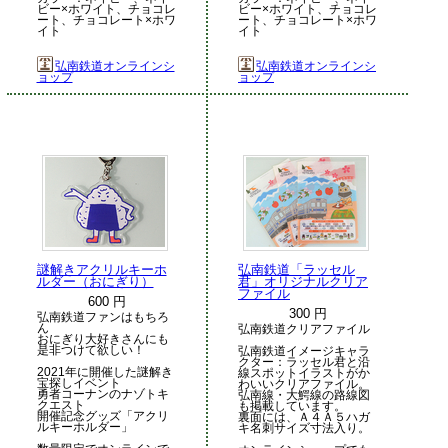
ビー×ホワイト、チョコレ
ビー×ホワイト、チョコレ
ート、チョコレート×ホワ
ート、チョコレート×ホワ
イト
イト
弘南鉄道オンラインシ
弘南鉄道オンラインシ
ョップ
ョップ
謎解きアクリルキーホ
弘南鉄道「ラッセル
ルダー（おにぎり）
君」オリジナルクリア
ファイル
600 円
300 円
弘南鉄道ファンはもちろ
ん
弘南鉄道クリアファイル
おにぎり大好きさんにも
是非つけて欲しい！
弘南鉄道イメージキャラ
クター：ラッセル君と沿
2021年に開催した謎解き
線スポットイラストがか
宝探しイベント
わいいクリアファイル。
勇者コーナンのナゾトキ
弘南線・大鰐線の路線図
クエスト
も掲載しています。
開催記念グッズ「アクリ
裏面には、Ａ４Ａ５ハガ
ルキーホルダー」
キ名刺サイズ寸法入り。