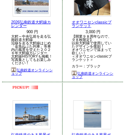
2026弘南鉄道大鰐線カ
オオワニセンclassicブ
レンダー
ランケット
900 円
3,000 円
大鰐～中央弘前を走る弘
【開業９８周年なので、
南鉄道大鰐線
９８枚限定】
沿線を走る大鰐線はじめ
以前大鰐線で使用してい
「金魚ねぷた列車」等車
たデザインを復刻！
内の風景を交えた２０２
オオワニセンで温まって
６年大鰐線カレンダー
欲しい！
大鰐線HISTORYも掲載！
＜オオワニセンclassicブ
写真集としてもお楽しみ
ランケット＞
ください！
カラー：ブラック
弘南鉄道オンラインシ
ョップ
弘南鉄道オンラインシ
ョップ
弘南鉄道のある風景ポ
弘南鉄道のある風景ポ