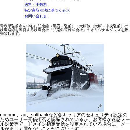
送料・手数料
特定商取引法に基づく表示
お問い合わせ
青森県弘前市を中心に弘南線（黒石－弘前）・大鰐線（大鰐－中央弘前）の
鉄道路線を運営する鉄道会社「弘南鉄道株式会社」のオリジナルグッズを販
売致します。
docomo、au、softbankなど各キャリアのセキュリティ設定の
ためユーザー受信拒否と認識されているか、お客様が迷惑メー
ル対策等で、ドメイン指定受信を設定されている場合に、メー
ルが正しく届かないことがございます。