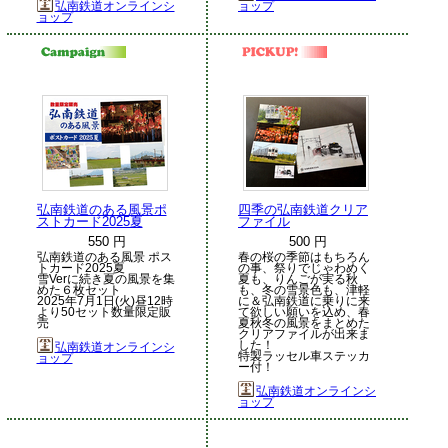
弘南鉄道オンラインシ
ョップ
ョップ
弘南鉄道のある風景ポ
四季の弘南鉄道クリア
ストカード2025夏
ファイル
550 円
500 円
弘南鉄道のある風景 ポス
春の桜の季節はもちろん
トカード2025夏
の事、祭りでじゃわめく
雪Verに続き夏の風景を集
夏も、りんごが実る秋
めた６枚セット
も、冬の雪景色も、津軽
2025年7月1日(火)昼12時
に＆弘南鉄道に乗りに来
より50セット数量限定販
て欲しい願いを込め、春
売
夏秋冬の風景をまとめた
クリアファイルが出来ま
した！
弘南鉄道オンラインシ
特製ラッセル車ステッカ
ョップ
ー付！
弘南鉄道オンラインシ
ョップ