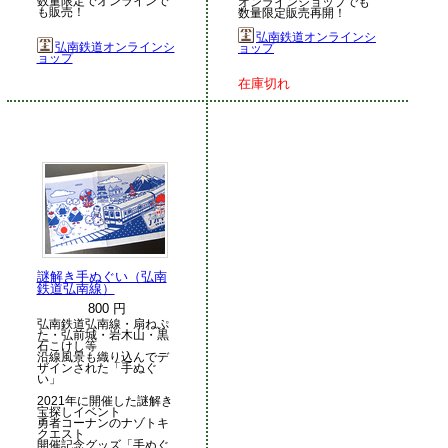
数量限定でオンラインで
オンラインショップでも
も販売！
数量限定販売再開！
弘南鉄道オンラインシ
弘南鉄道オンラインシ
ョップ
ョップ
在庫切れ
謎解き手ぬぐい（弘南
鉄道弘南線）
800 円
弘南鉄道弘南線・扇ねぷ
た・弘前城・岩木山・黒
石こけし等
沿線風景も織り込んでデ
ザインされた「手ぬぐ
い」
2021年に開催した謎解き
宝探しイベント
勇者コーナンのナゾトキ
クエスト
開催記念グッズ「手ぬぐ