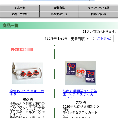
商品一覧
新着商品
キャンペーン商品
送料・手数料
特定商取引法
お問い合わせ
21点の商品があります。
全21件中 1-21件
【
リスト表示
】
金魚ねぷた列車キーホ
弘南鉄道開業９９周年
ルダー
缶バッチ＆ステッカー
セット
650 円
220 円
金魚ねぷた列車：車内の
写真を用い、車内の金魚
2026年 弘南鉄道開業９９
ねぷたをイメージしたア
周年
クリルキーホルダーを作
缶バッチ＆ステッカーセ
りました！
ット
乗車記念として是非お求