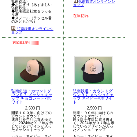
弘南鉄道）
弘南鉄道オンラインシ
◆おにぎり（あずましい
ョップ
弘南鉄道）
◆弘南鉄道社章＆ラッセ
ル君
在庫切れ
◆スノール（ラッセル君
のおともだち）
弘南鉄道オンラインシ
ョップ
弘南鉄道：カウントダ
弘南鉄道：カウントダ
ウン９７ メッシュキャ
ウン９７ メッシュキャ
ップ チョコレート×ホ
ップ ネイビー×ホワイ
ワイト
ト
2,500 円
2,500 円
開業１００年に向けての
開業１００年に向けての
カウントダウン！
カウントダウン！
速度計を年計に置き換え
速度計を年計に置き換え
て、2024年が９７年を示
て、2024年が９７年を示
しているデザインが入っ
しているデザインが入っ
たメッシュキャップ
たメッシュキャップ
カラー：ネイビー、ネイ
カラー：ネイビー、ネイ