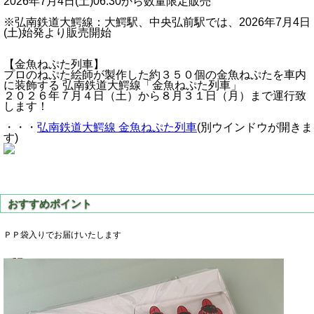
2026年7月4日(土)06:30から数量限定販売
※弘南鉄道大鰐線：大鰐駅、中央弘前駅では、2026年7月4日
(土)始発より販売開始
【金魚ねぷた列車】
プロのねぷた絵師が製作した約３５０個の金魚ねぷたを車内
に装飾する 弘南鉄道大鰐線「金魚ねぷた列車」
２０２６年７月４日（土）から８月３１日（月）まで運行致
します！
・・・
弘南鉄道大鰐線 金魚ねぷた列車
(別ウインドウが開きま
す)
ＰＰ袋入りでお届けいたします