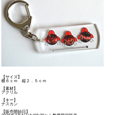
【サイズ】
横６ｃｍ 縦２．５ｃｍ
【素材】
アクリル
【キー】
ナスカン
【販売開始日】