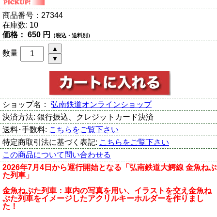
商品番号：
27344
在庫数:
10
価格：
650 円
（税込・送料別）
数量
ショップ名：
弘南鉄道オンラインショップ
決済方法:
銀行振込、クレジットカード決済
送料･手数料:
こちらをご覧下さい
特定商取引法に基づく表記:
こちらをご覧下さい
この商品について問い合わせる
2026年7月4日から運行開始となる「弘南鉄道大鰐線 金魚ねぷ
た列車」
金魚ねぷた列車：車内の写真を用い、イラストを交え金魚ね
ぷた列車をイメージしたアクリルキーホルダーを作りまし
た！