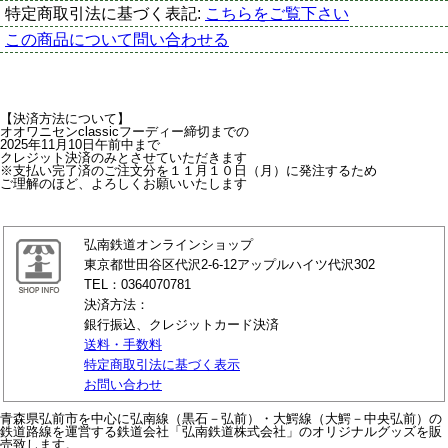
特定商取引法に基づく表記:
こちらをご覧下さい
この商品について問い合わせる
【決済方法について】
オオワニセンclassicフーディー締切までの
2025年11月10日午前中まで
クレジット決済のみとさせていただきます
※支払い完了済のご注文分を１１月１０日（月）に発注するため
ご理解のほど、よろしくお願いいたします
弘南鉄道オンラインショップ
東京都世田谷区代沢2-6-12アップルハイツ代沢302
TEL：0364070781
決済方法：
銀行振込、クレジットカード決済
送料・手数料
特定商取引法に基づく表示
お問い合わせ
青森県弘前市を中心に弘南線（黒石－弘前）・大鰐線（大鰐－中央弘前）の
鉄道路線を運営する鉄道会社「弘南鉄道株式会社」のオリジナルグッズを販
売致します。