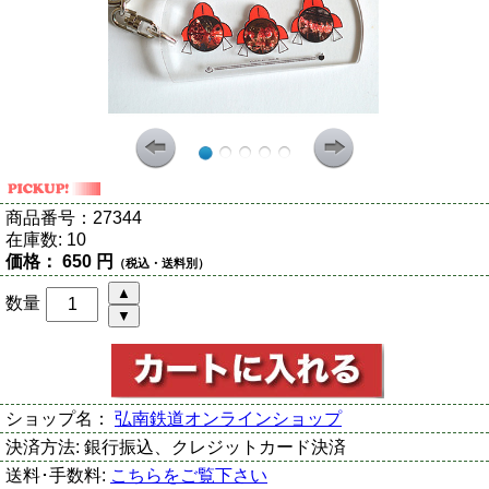
商品番号：
27344
在庫数:
10
価格：
650 円
（税込・送料別）
数量
ショップ名：
弘南鉄道オンラインショップ
決済方法:
銀行振込、クレジットカード決済
送料･手数料:
こちらをご覧下さい