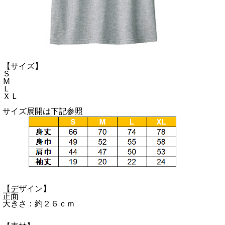
【サイズ】
Ｓ
Ｍ
Ｌ
ＸＬ
サイズ展開は下記参照
【デザイン】
正面
大きさ：約２６ｃｍ