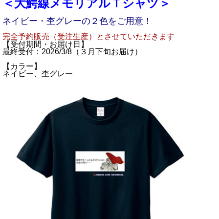
＜大鰐線メモリアルＴシャツ＞
ネイビー・杢グレーの２色をご用意！
完全予約販売（受注生産）とさせていただきます
【受付期間・お届け日】
最終受付：2026/3/8（３月下旬お届け）
【カラー】
ネイビー、杢グレー