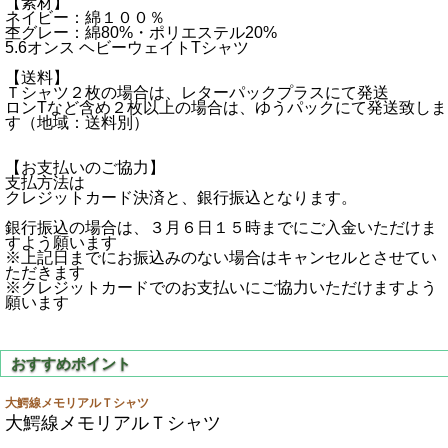
【素材】
ネイビー：綿１００％
杢グレー：綿80%・ポリエステル20%
5.6オンス ヘビーウェイトTシャツ
【送料】
Ｔシャツ２枚の場合は、レターパックプラスにて発送
ロンTなど含め２枚以上の場合は、ゆうパックにて発送致しま
す（地域：送料別）
【お支払いのご協力】
支払方法は
クレジットカード決済と、銀行振込となります。
銀行振込の場合は、３月６日１５時までにご入金いただけま
すよう願います
※上記日までにお振込みのない場合はキャンセルとさせてい
ただきます
※クレジットカードでのお支払いにご協力いただけますよう
願います
大鰐線メモリアルＴシャツ
大鰐線メモリアルＴシャツ