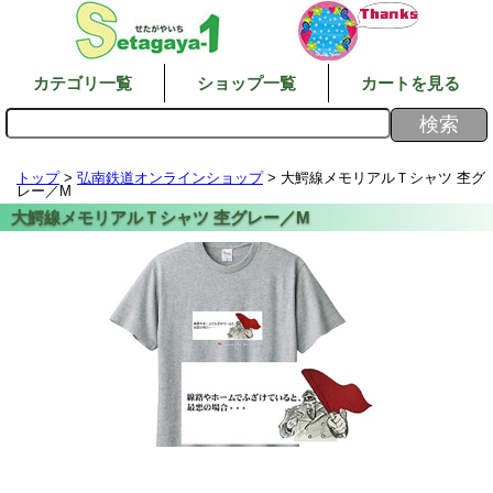
カテゴリ一覧
ショップ一覧
カートを見る
トップ
>
弘南鉄道オンラインショップ
> 大鰐線メモリアルＴシャツ 杢グ
レー／M