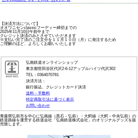
【決済方法について】
オオワニセンclassicフーディー締切までの
2025年11月10日午前中まで
クレジット決済のみとさせていただきます
※支払い完了済のご注文分を１１月１０日（月）に発注するため
ご理解のほど、よろしくお願いいたします
弘南鉄道オンラインショップ
東京都世田谷区代沢2-6-12アップルハイツ代沢302
TEL：0364070781
決済方法：
銀行振込、クレジットカード決済
送料・手数料
特定商取引法に基づく表示
お問い合わせ
青森県弘前市を中心に弘南線（黒石－弘前）・大鰐線（大鰐－中央弘前）の
鉄道路線を運営する鉄道会社「弘南鉄道株式会社」のオリジナルグッズを販
売致します。