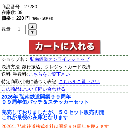
商品番号：
27280
在庫数:
39
価格：
220 円
（税込・送料別）
数量
ショップ名：
弘南鉄道オンラインショップ
決済方法:
銀行振込、クレジットカード決済
送料･手数料:
こちらをご覧下さい
特定商取引法に基づく表記:
こちらをご覧下さい
この商品について問い合わせる
2026年 弘南鉄道開業９９周年
９９周年缶バッチ＆ステッカーセット
完売しておりましたが、５０セット販売再開
これが最後の在庫となります
2026年 弘南鉄道株式会社は開業９９周年を迎えます