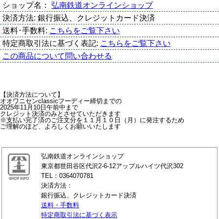
ショップ名：
弘南鉄道オンラインショップ
決済方法:
銀行振込、クレジットカード決済
送料･手数料:
こちらをご覧下さい
特定商取引法に基づく表記:
こちらをご覧下さい
この商品について問い合わせる
【決済方法について】
オオワニセンclassicフーディー締切までの
2025年11月10日午前中まで
クレジット決済のみとさせていただきます
※支払い完了済のご注文分を１１月１０日（月）に発注するため
ご理解のほど、よろしくお願いいたします
弘南鉄道オンラインショップ
東京都世田谷区代沢2-6-12アップルハイツ代沢302
TEL：0364070781
決済方法：
銀行振込、クレジットカード決済
送料・手数料
特定商取引法に基づく表示