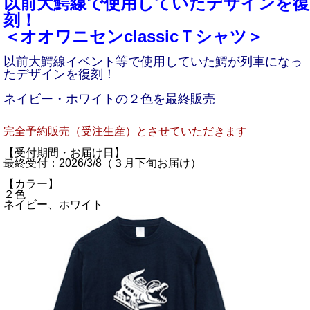
以前大鰐線で使用していたデザインを復
刻！
＜オオワニセンclassicＴシャツ＞
以前大鰐線イベント等で使用していた鰐が列車になっ
たデザインを復刻！
ネイビー・ホワイトの２色を最終販売
完全予約販売（受注生産）とさせていただきます
【受付期間・お届け日】
最終受付：2026/3/8（３月下旬お届け）
【カラー】
２色
ネイビー、ホワイト