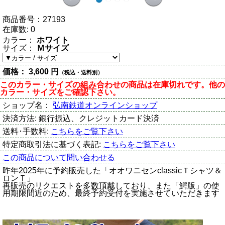
商品番号：
27193
在庫数:
0
カラー：
ホワイト
サイズ：
Ｍサイズ
価格：
3,600 円
（税込・送料別）
このカラー・サイズの組み合わせの商品は在庫切れです。他の
カラー・サイズをご確認下さい。
ショップ名：
弘南鉄道オンラインショップ
決済方法:
銀行振込、クレジットカード決済
送料･手数料:
こちらをご覧下さい
特定商取引法に基づく表記:
こちらをご覧下さい
この商品について問い合わせる
昨年2025年に予約販売した「オオワニセンclassicＴシャツ＆
ロンＴ」
再販売のリクエストを多数頂戴しており、また「鰐版」の使
用期限間近のため、最終予約受付を実施させていただきます