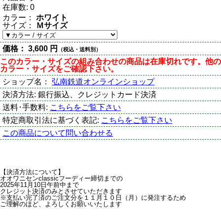
在庫数:
0
カラー：
ホワイト
サイズ：
Ｍサイズ
価格：
3,600 円
（税込・送料別）
このカラー・サイズの組み合わせの商品は在庫切れです。他の
カラー・サイズをご確認下さい。
ショップ名：
弘南鉄道オンラインショップ
決済方法:
銀行振込、クレジットカード決済
送料･手数料:
こちらをご覧下さい
特定商取引法に基づく表記:
こちらをご覧下さい
この商品について問い合わせる
【決済方法について】
オオワニセンclassicフーディー締切までの
2025年11月10日午前中まで
クレジット決済のみとさせていただきます
※支払い完了済のご注文分を１１月１０日（月）に発注するため
ご理解のほど、よろしくお願いいたします