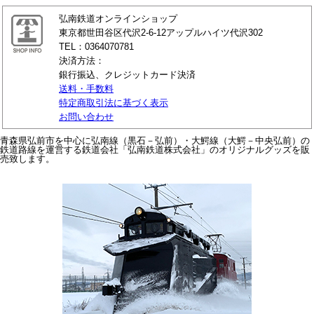
弘南鉄道オンラインショップ
東京都世田谷区代沢2-6-12アップルハイツ代沢302
TEL：0364070781
決済方法：
銀行振込、クレジットカード決済
送料・手数料
特定商取引法に基づく表示
お問い合わせ
青森県弘前市を中心に弘南線（黒石－弘前）・大鰐線（大鰐－中央弘前）の
鉄道路線を運営する鉄道会社「弘南鉄道株式会社」のオリジナルグッズを販
売致します。