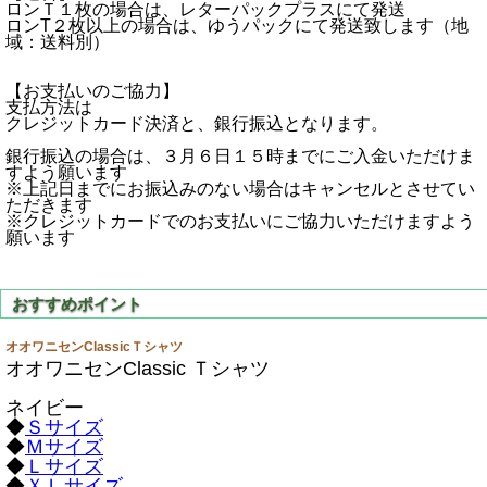
ロンＴ１枚の場合は、レターパックプラスにて発送
ロンT２枚以上の場合は、ゆうパックにて発送致します（地
域：送料別）
【お支払いのご協力】
支払方法は
クレジットカード決済と、銀行振込となります。
銀行振込の場合は、３月６日１５時までにご入金いただけま
すよう願います
※上記日までにお振込みのない場合はキャンセルとさせてい
ただきます
※クレジットカードでのお支払いにご協力いただけますよう
願います
オオワニセンClassicＴシャツ
オオワニセンClassic Ｔシャツ
ネイビー
◆
Ｓサイズ
◆
Ｍサイズ
◆
Ｌサイズ
◆
ＸＬサイズ