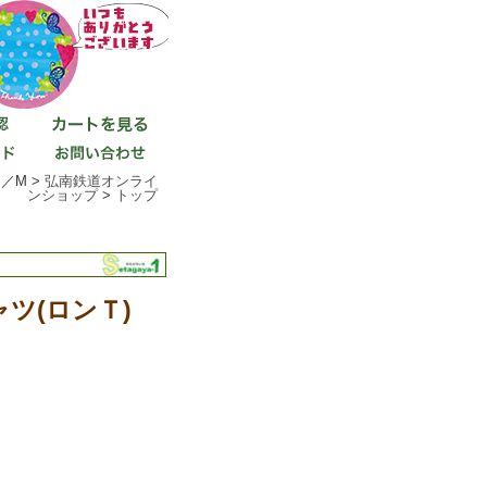
／M >
弘南鉄道オンライ
ンショップ
>
トップ
シャツ(ロンＴ)