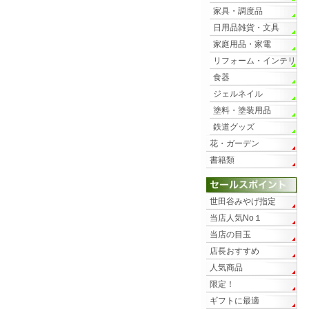
家具・調度品
日用品雑貨・文具
家庭用品・家電
リフォーム・インテリ
ア
食器
ジェルネイル
塗料・塗装用品
鉄道グッズ
花・ガーデン
書籍類
世田谷みやげ指定
当店人気No１
当店の目玉
店長おすすめ
人気商品
限定！
ギフトに最適