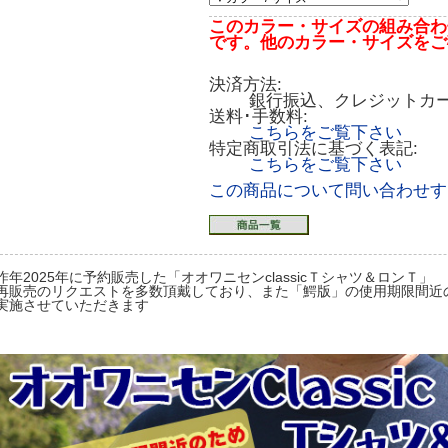
このカラー・サイズの組み合わ
です。他のカラー・サイズをご
決済方法:
銀行振込、クレジットカ
送料･手数料:
こちらをご覧下さい
特定商取引法に基づく表記:
こちらをご覧下さい
この商品について問い合わせす
昨年2025年に予約販売した「オオワニセンclassicＴシャツ＆ロンＴ」
再販売のリクエストを多数頂戴しており、また「鰐版」の使用期限間近
実施させていただきます