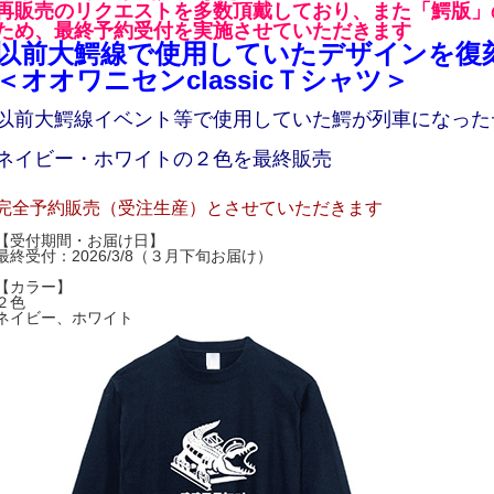
再販売のリクエストを多数頂戴しており、また「鰐版」
ため、最終予約受付を実施させていただきます
以前大鰐線で使用していたデザインを復
＜オオワニセンclassicＴシャツ＞
以前大鰐線イベント等で使用していた鰐が列車になった
ネイビー・ホワイトの２色を最終販売
完全予約販売（受注生産）とさせていただきます
【受付期間・お届け日】
最終受付：2026/3/8（３月下旬お届け）
【カラー】
２色
ネイビー、ホワイト