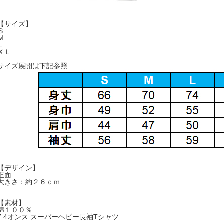
【サイズ】
Ｓ
Ｍ
Ｌ
ＸＬ
サイズ展開は下記参照
【デザイン】
正面
大きさ：約２６ｃｍ
【素材】
綿１００％
7.4オンス スーパーヘビー長袖Tシャツ