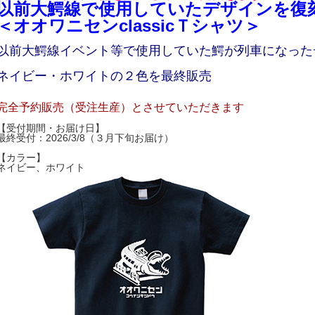
以前大鰐線で使用していたデザインを復
＜オオワニセンclassicＴシャツ＞
以前大鰐線イベント等で使用していた鰐が列車になった
ネイビー・ホワイトの２色を最終販売
完全予約販売（受注生産）とさせていただきます
【受付期間・お届け日】
最終受付：2026/3/8（３月下旬お届け）
【カラー】
ネイビー、ホワイト