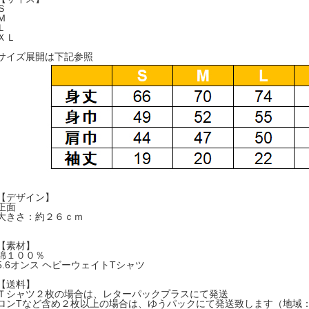
Ｓ
Ｍ
Ｌ
ＸＬ
サイズ展開は下記参照
【デザイン】
正面
大きさ：約２６ｃｍ
【素材】
綿１００％
5.6オンス ヘビーウェイトTシャツ
【送料】
Ｔシャツ２枚の場合は、レターパックプラスにて発送
ロンTなど含め２枚以上の場合は、ゆうパックにて発送致します（地域