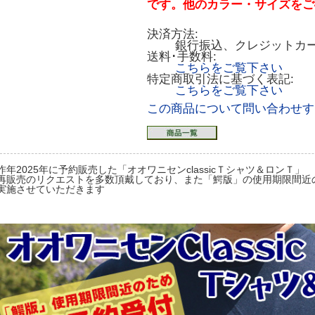
です。他のカラー・サイズをご
決済方法:
銀行振込、クレジットカ
送料･手数料:
こちらをご覧下さい
特定商取引法に基づく表記:
こちらをご覧下さい
この商品について問い合わせす
昨年2025年に予約販売した「オオワニセンclassicＴシャツ＆ロンＴ」
再販売のリクエストを多数頂戴しており、また「鰐版」の使用期限間近
実施させていただきます