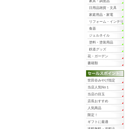
家具・調度品
日用品雑貨・文具
家庭用品・家電
リフォーム・インテリ
ア
食器
ジェルネイル
塗料・塗装用品
鉄道グッズ
花・ガーデン
書籍類
世田谷みやげ指定
当店人気No１
当店の目玉
店長おすすめ
人気商品
限定！
ギフトに最適
送料無料・送料込