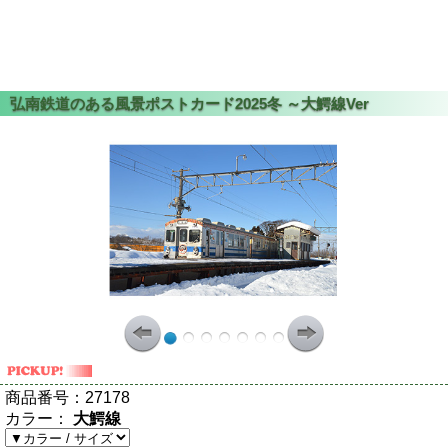
商品番号：
27178
カラー：
大鰐線