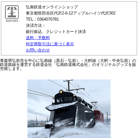
弘南鉄道オンラインショップ
東京都世田谷区代沢2-6-12アップルハイツ代沢302
TEL：0364070781
決済方法：
銀行振込、クレジットカード決済
送料・手数料
特定商取引法に基づく表示
お問い合わせ
青森県弘前市を中心に弘南線（黒石－弘前）・大鰐線（大鰐－中央弘前）の
鉄道路線を運営する鉄道会社「弘南鉄道株式会社」のオリジナルグッズを販
売致します。