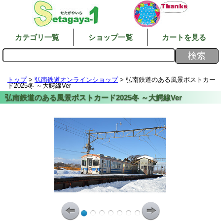
カテゴリ一覧
ショップ一覧
カートを見る
トップ
>
弘南鉄道オンラインショップ
> 弘南鉄道のある風景ポストカー
ド2025冬 ～大鰐線Ver