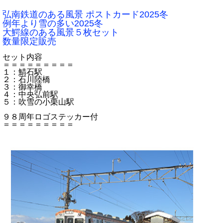
弘南鉄道のある風景 ポストカード2025冬
例年より雪の多い2025冬
大鰐線のある風景５枚セット
数量限定販売
セット内容
＝＝＝＝＝＝＝＝＝
１：鯖石駅
２：石川陸橋
３：御幸橋
４：中央弘前駅
５：吹雪の小栗山駅
９８周年ロゴステッカー付
＝＝＝＝＝＝＝＝＝