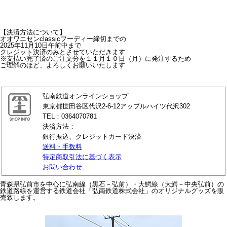
【決済方法について】
オオワニセンclassicフーディー締切までの
2025年11月10日午前中まで
クレジット決済のみとさせていただきます
※支払い完了済のご注文分を１１月１０日（月）に発注するため
ご理解のほど、よろしくお願いいたします
弘南鉄道オンラインショップ
東京都世田谷区代沢2-6-12アップルハイツ代沢302
TEL：0364070781
決済方法：
銀行振込、クレジットカード決済
送料・手数料
特定商取引法に基づく表示
お問い合わせ
青森県弘前市を中心に弘南線（黒石－弘前）・大鰐線（大鰐－中央弘前）の
鉄道路線を運営する鉄道会社「弘南鉄道株式会社」のオリジナルグッズを販
売致します。