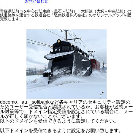
お問い合わせ
青森県弘前市を中心に弘南線（黒石－弘前）・大鰐線（大鰐－中央弘前）の
鉄道路線を運営する鉄道会社「弘南鉄道株式会社」のオリジナルグッズを販
売致します。
docomo、au、softbankなど各キャリアのセキュリティ設定の
ためユーザー受信拒否と認識されているか、お客様が迷惑メー
ル対策等で、ドメイン指定受信を設定されている場合に、メー
ルが正しく届かないことがございます。
以下のドメインを受信できるように設定してください。
以下ドメインを受信できるように設定をお願い致します。