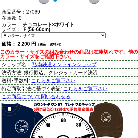
商品番号：
27069
在庫数:
0
カラー：
チョコレート×ホワイト
サイズ：
Ｆ(56-60cm)
価格：
2,200 円
（税込・送料別）
このカラー・サイズの組み合わせの商品は在庫切れです。他の
カラー・サイズをご確認下さい。
ショップ名：
弘南鉄道オンラインショップ
決済方法:
銀行振込、クレジットカード決済
送料･手数料:
こちらをご覧下さい
特定商取引法に基づく表記:
こちらをご覧下さい
この商品について問い合わせる