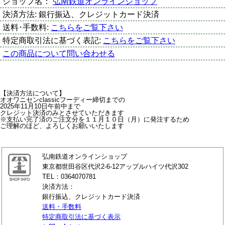
ショップ名：
弘南鉄道オンラインショップ
決済方法:
銀行振込、クレジットカード決済
送料･手数料:
こちらをご覧下さい
特定商取引法に基づく表記:
こちらをご覧下さい
この商品について問い合わせる
【決済方法について】
オオワニセンclassicフーディー締切までの
2025年11月10日午前中まで
クレジット決済のみとさせていただきます
※支払い完了済のご注文分を１１月１０日（月）に発注するため
ご理解のほど、よろしくお願いいたします
弘南鉄道オンラインショップ
東京都世田谷区代沢2-6-12アップルハイツ代沢302
TEL：0364070781
決済方法：
銀行振込、クレジットカード決済
送料・手数料
特定商取引法に基づく表示